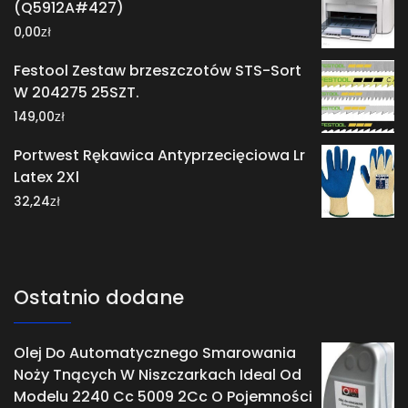
(Q5912A#427)
zł
0,00
Festool Zestaw brzeszczotów STS-Sort
W 204275 25SZT.
zł
149,00
Portwest Rękawica Antyprzecięciowa Lr
Latex 2Xl
zł
32,24
Ostatnio dodane
Olej Do Automatycznego Smarowania
Noży Tnących W Niszczarkach Ideal Od
Modelu 2240 Cc 5009 2Cc O Pojemności