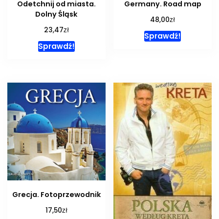
Odetchnij od miasta.
Germany. Road map
Dolny Śląsk
zł
48,00
zł
23,47
Sprawdź!
Sprawdź!
Grecja. Fotoprzewodnik
zł
17,50