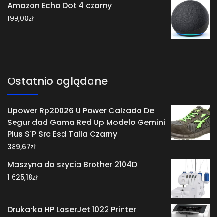
Amazon Echo Dot 4 czarny
zł
199,00
Ostatnio oglądane
Upower Rp20026 U Power Calzado De
Seguridad Gama Red Up Modelo Gemini
Plus S1P Src Esd Talla Czarny
zł
389,67
Maszyna do szycia Brother 2104D
zł
1 625,18
Drukarka HP LaserJet 1022 Printer