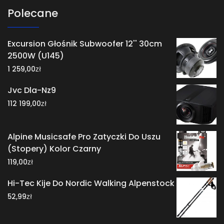
Polecane
Excursion Głośnik Subwoofer 12'' 30cm
2500W (U145)
zł
1 259,00
Jvc Dla-Nz9
zł
112 199,00
Alpine Musicsafe Pro Zatyczki Do Uszu
(Stopery) Kolor Czarny
zł
119,00
Hi-Tec Kije Do Nordic Walking Alpenstock
zł
52,99