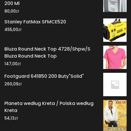
200 Ml
zł
80,00
Stanley FatMax SFMCE520
zł
455,00
Bluza Round Neck Top 4728/Shpw/S
Bluza Round Neck Top
zł
147,00
Footguard 641850 200 Buty"Solid"
zł
260,09
Planeta według Kreta / Polska według
Kreta
zł
54,13