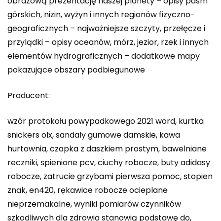
obrazową prezentację naszej planety – opisy pasm
górskich, nizin, wyżyn i innych regionów fizyczno-
geograficznych – najważniejsze szczyty, przełęcze i
przylądki – opisy oceanów, mórz, jezior, rzek i innych
elementów hydrograficznych – dodatkowe mapy
pokazujące obszary podbiegunowe
Producent:
wzór protokołu powypadkowego 2021 word, kurtka
snickers olx, sandaly gumowe damskie, kawa
hurtownia, czapka z daszkiem prostym, bawelniane
reczniki, spienione pcv, ciuchy robocze, buty adidasy
robocze, zatrucie grzybami pierwsza pomoc, stopien
znak, en420, rękawice robocze ocieplane
nieprzemakalne, wyniki pomiarów czynników
szkodliwych dla zdrowia stanowią podstawę do,