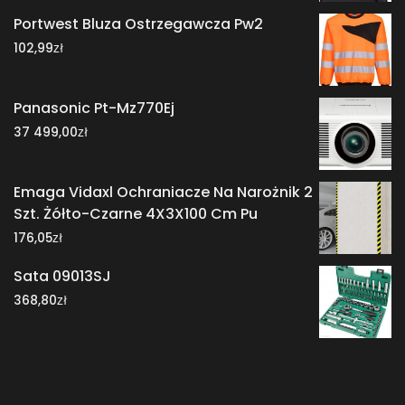
Portwest Bluza Ostrzegawcza Pw2
zł
102,99
Panasonic Pt-Mz770Ej
zł
37 499,00
Emaga Vidaxl Ochraniacze Na Narożnik 2
Szt. Żółto-Czarne 4X3X100 Cm Pu
zł
176,05
Sata 09013SJ
zł
368,80