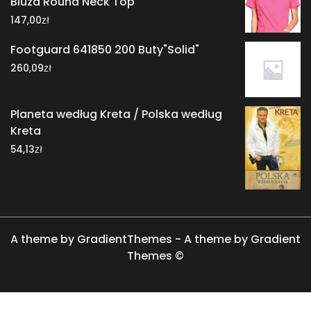
Bluza Round Neck Top
zł
147,00
Footguard 641850 200 Buty"Solid"
zł
260,09
Planeta według Kreta / Polska według
Kreta
zł
54,13
A theme by GradientThemes - A theme by Gradient
Themes ©