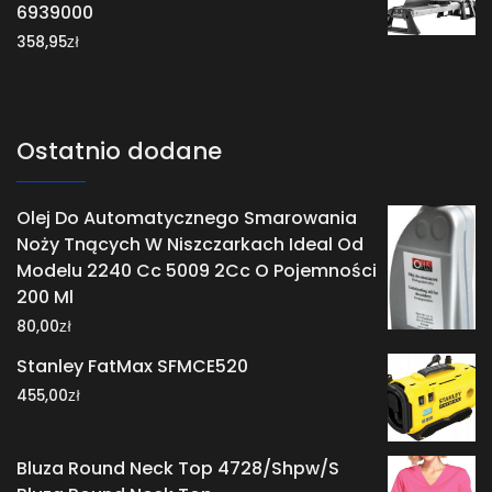
6939000
zł
358,95
Ostatnio dodane
Olej Do Automatycznego Smarowania
Noży Tnących W Niszczarkach Ideal Od
Modelu 2240 Cc 5009 2Cc O Pojemności
200 Ml
zł
80,00
Stanley FatMax SFMCE520
zł
455,00
Bluza Round Neck Top 4728/Shpw/S