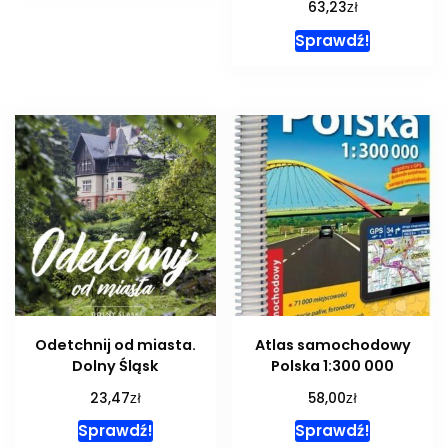
zł
63,23
Sprawdź!
Odetchnij od miasta.
Atlas samochodowy
Dolny Śląsk
Polska 1:300 000
zł
zł
23,47
58,00
Sprawdź!
Sprawdź!