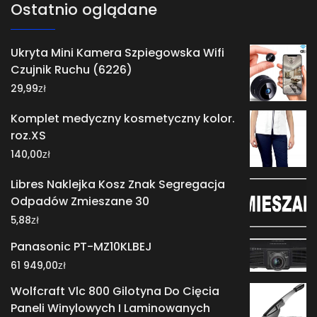
Ostatnio oglądane
Ukryta Mini Kamera Szpiegowska Wifi
Czujnik Ruchu (6226)
zł
29,99
Komplet medyczny kosmetyczny kolor.
roz.XS
zł
140,00
Libres Naklejka Kosz Znak Segregacja
Odpadów Zmieszane 30
zł
5,88
Panasonic PT-MZ10KLBEJ
zł
61 949,00
Wolfcraft Vlc 800 Gilotyna Do Cięcia
Paneli Winylowych I Laminowanych