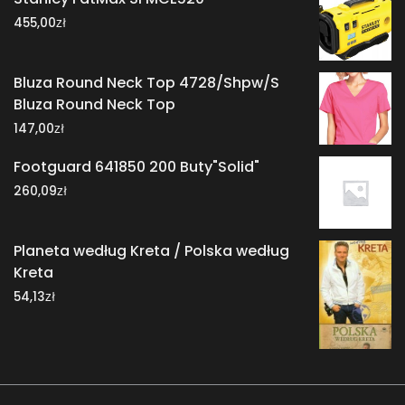
zł
455,00
Bluza Round Neck Top 4728/Shpw/S
Bluza Round Neck Top
zł
147,00
Footguard 641850 200 Buty"Solid"
zł
260,09
Planeta według Kreta / Polska według
Kreta
zł
54,13