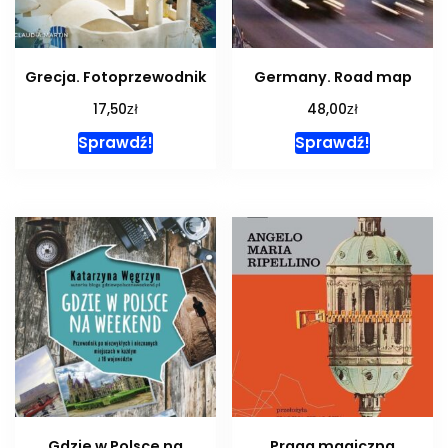
Grecja. Fotoprzewodnik
Germany. Road map
zł
zł
17,50
48,00
Sprawdź!
Sprawdź!
Gdzie w Polsce na
Praga magiczna