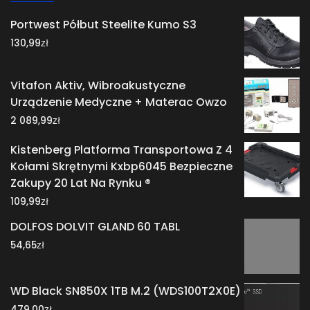
Portwest Półbut Steelite Kumo S3
zł
130,99
Vitafon Aktiv, Wibroakustyczne
Urządzenie Medyczne + Materac Owzo
zł
2 089,99
Kistenberg Platforma Transportowa Z 4
Kołami Skrętnymi Kxbp6045 Bezpieczne
Zakupy 20 Lat Na Rynku ®
zł
109,99
DOLFOS DOLVIT GLAND 60 TABL
zł
54,65
WD Black SN850X 1TB M.2 (WDS100T2X0E)
zł
479,00