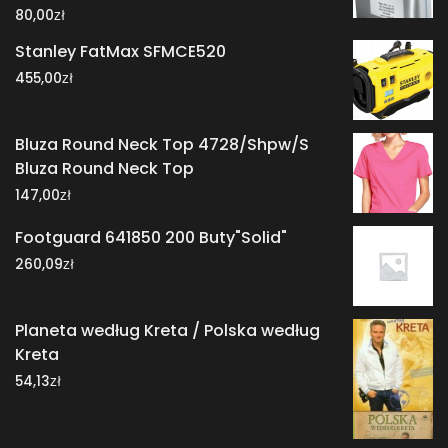
zł
80,00
Stanley FatMax SFMCE520
zł
455,00
Bluza Round Neck Top 4728/Shpw/S
Bluza Round Neck Top
zł
147,00
Footguard 641850 200 Buty"Solid"
zł
260,09
Planeta według Kreta / Polska według
Kreta
zł
54,13