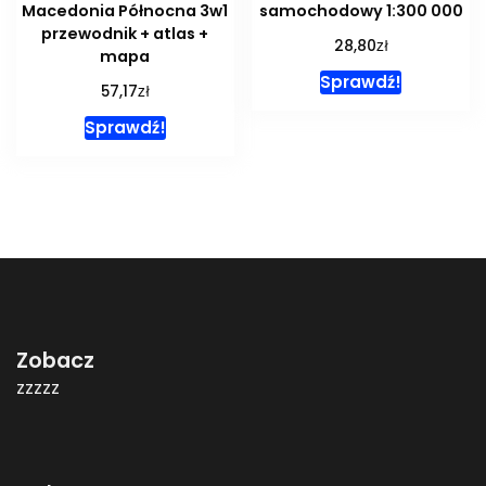
Macedonia Północna 3w1
samochodowy 1:300 000
przewodnik + atlas +
zł
28,80
mapa
Sprawdź!
zł
57,17
Sprawdź!
Zobacz
zzzzz