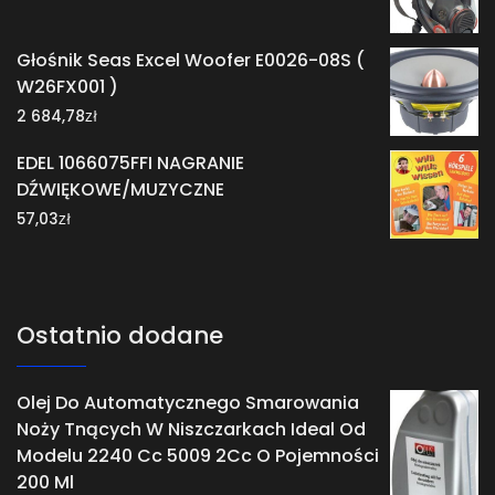
Głośnik Seas Excel Woofer E0026-08S (
W26FX001 )
zł
2 684,78
EDEL 1066075FFI NAGRANIE
DŹWIĘKOWE/MUZYCZNE
zł
57,03
Ostatnio dodane
Olej Do Automatycznego Smarowania
Noży Tnących W Niszczarkach Ideal Od
Modelu 2240 Cc 5009 2Cc O Pojemności
200 Ml