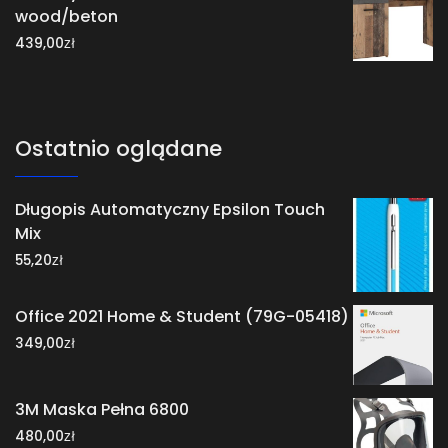
wood/beton
zł
439,00
Ostatnio oglądane
Długopis Automatyczny Epsilon Touch
Mix
zł
55,20
Office 2021 Home & Student (79G-05418)
zł
349,00
3M Maska Pełna 6800
zł
480,00