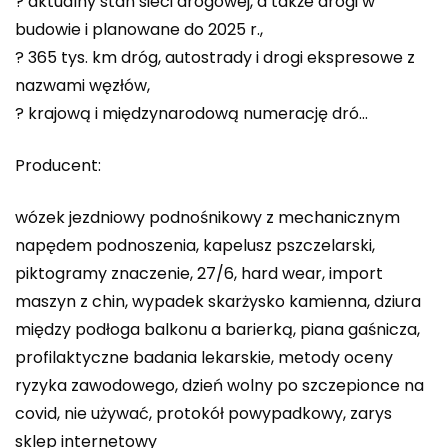
? aktualny stan sieci drogowej, a także drogi w
budowie i planowane do 2025 r.,
? 365 tys. km dróg, autostrady i drogi ekspresowe z
nazwami węzłów,
? krajową i międzynarodową numerację dró…
Producent:
wózek jezdniowy podnośnikowy z mechanicznym
napędem podnoszenia, kapelusz pszczelarski,
piktogramy znaczenie, 27/6, hard wear, import
maszyn z chin, wypadek skarżysko kamienna, dziura
między podłoga balkonu a barierką, piana gaśnicza,
profilaktyczne badania lekarskie, metody oceny
ryzyka zawodowego, dzień wolny po szczepionce na
covid, nie używać, protokół powypadkowy, zarys
sklep internetowy