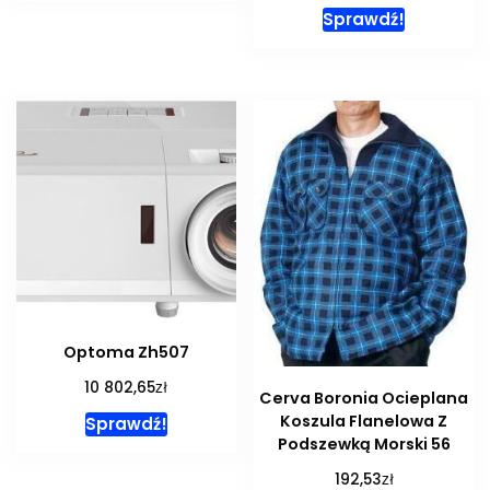
Sprawdź!
Optoma Zh507
zł
10 802,65
Cerva Boronia Ocieplana
Koszula Flanelowa Z
Sprawdź!
Podszewką Morski 56
zł
192,53