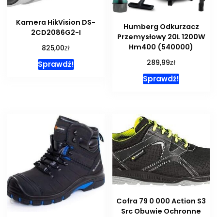
Kamera HikVision DS-
Humberg Odkurzacz
2CD2086G2-I
Przemysłowy 20L 1200W
Hm400 (540000)
zł
825,00
zł
289,99
Sprawdź!
Sprawdź!
Cofra 79 0 000 Action S3
Src Obuwie Ochronne