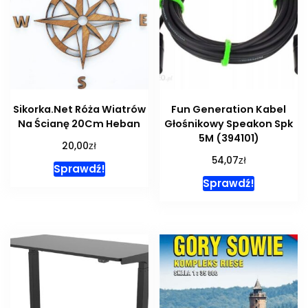
Sikorka.Net Róża Wiatrów
Fun Generation Kabel
Na Ścianę 20Cm Heban
Głośnikowy Speakon Spk
5M (394101)
zł
20,00
zł
54,07
Sprawdź!
Sprawdź!