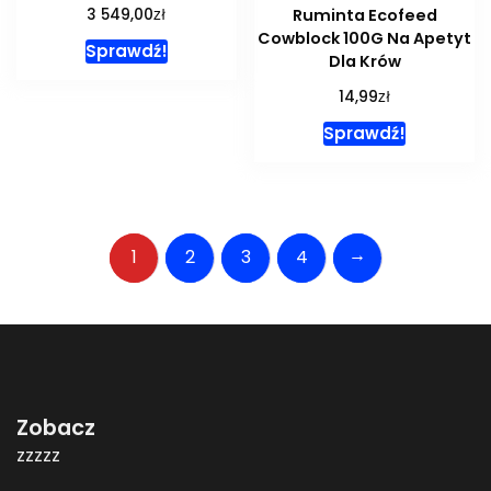
zł
Ruminta Ecofeed
3 549,00
Cowblock 100G Na Apetyt
Sprawdź!
Dla Krów
zł
14,99
Sprawdź!
→
1
2
3
4
Zobacz
zzzzz