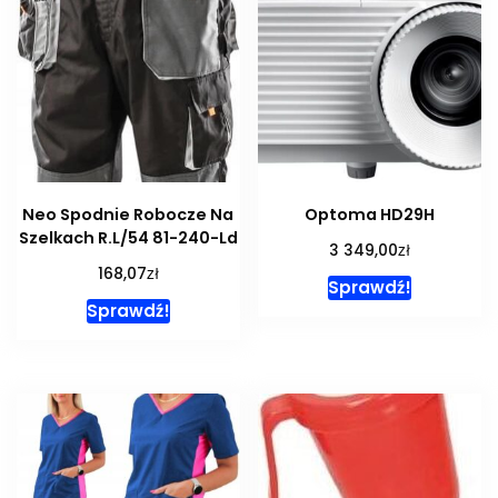
Neo Spodnie Robocze Na
Optoma HD29H
Szelkach R.L/54 81-240-Ld
zł
3 349,00
zł
168,07
Sprawdź!
Sprawdź!