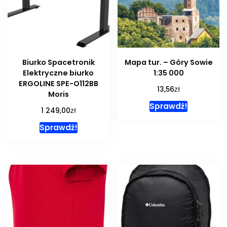
Biurko Spacetronik
Mapa tur. – Góry Sowie
Elektryczne biurko
1:35 000
ERGOLINE SPE-O112BB
zł
13,56
Moris
Sprawdź!
zł
1 249,00
Sprawdź!