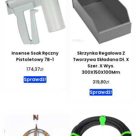
Insense Ssak Ręczny
Skrzynka Regałowa Z
Pistoletowy 7B-1
Tworzywa Składana Dł. X
Szer. X Wys.
zł
174,37
300X150X100Mm
Sprawdź!
zł
319,80
Sprawdź!