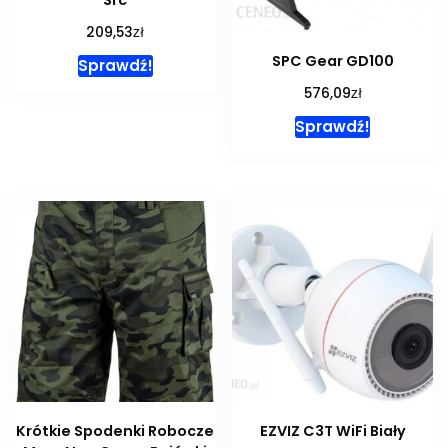
zł
209,53
SPC Gear GD100
Sprawdź!
zł
576,09
Sprawdź!
Krótkie Spodenki Robocze
EZVIZ C3T WiFi Biały