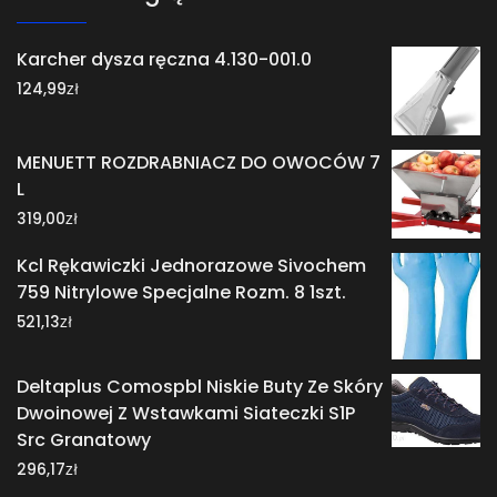
Karcher dysza ręczna 4.130-001.0
zł
124,99
MENUETT ROZDRABNIACZ DO OWOCÓW 7
L
zł
319,00
Kcl Rękawiczki Jednorazowe Sivochem
759 Nitrylowe Specjalne Rozm. 8 1szt.
zł
521,13
Deltaplus Comospbl Niskie Buty Ze Skóry
Dwoinowej Z Wstawkami Siateczki S1P
Src Granatowy
zł
296,17