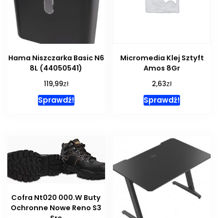
Hama Niszczarka Basic N6
Micromedia Klej Sztyft
8L (44050541)
Amos 8Gr
zł
zł
119,99
2,63
Sprawdź!
Sprawdź!
Cofra Nt020 000.W Buty
Ochronne Nowe Reno S3
Src