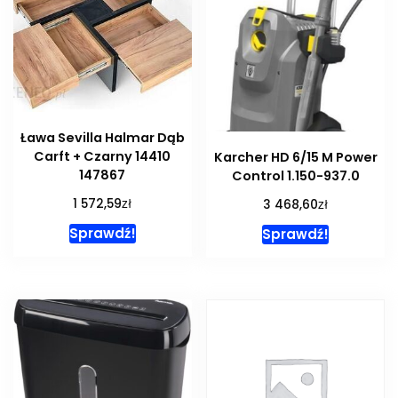
Ława Sevilla Halmar Dąb
Carft + Czarny 14410
Karcher HD 6/15 M Power
147867
Control 1.150-937.0
zł
zł
1 572,59
3 468,60
Sprawdź!
Sprawdź!