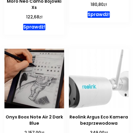
Moro Neo Camo Bojówki
zł
180,80
Xs
Sprawdź!
zł
122,68
Sprawdź!
Onyx Boox Note Air 2 Dark
Reolink Argus Eco Kamera
Blue
bezprzewodowa
zł
zł
2 157,00
349,00