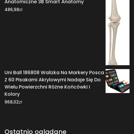
Anatomiczne 3B Smart Anatomy
zł
486,98
Uni Ball 186808 Walizka Na Markery Posca
Z 60 Pisakami Akrylowymi Nadaje Się Do
Wielu Powierzchni Różne Końcówki I
Kolory
zł
968,02
Ostatnio oglądane