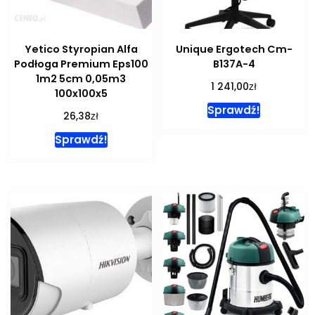
Yetico Styropian Alfa
Unique Ergotech Cm-
Podłoga Premium Eps100
B137A-4
1m2 5cm 0,05m3
zł
1 241,00
100x100x5
Sprawdź!
zł
26,38
Sprawdź!