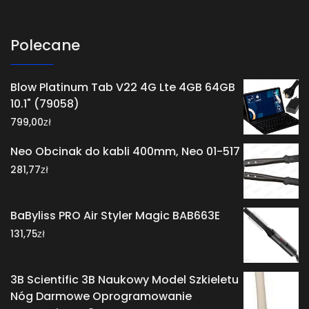
Polecane
Blow Platinum Tab V22 4G Lte 4GB 64GB
10.1" (79058)
zł
799,00
Neo Obcinak do kabli 400mm, Neo 01-517
zł
281,77
BaByliss PRO Air Styler Magic BAB663E
zł
131,75
3B Scientific 3B Naukowy Model Szkieletu
Nóg Darmowe Oprogramowanie