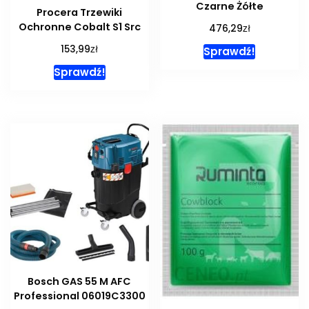
Czarne Żółte
Procera Trzewiki
Ochronne Cobalt S1 Src
zł
476,29
zł
153,99
Sprawdź!
Sprawdź!
Bosch GAS 55 M AFC
Professional 06019C3300