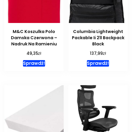
M&C Koszulka Polo
Columbia Lightweight
Damska Czerwona –
Packable Ii 21l Backpack
Nadruk Na Ramieniu
Black
zł
zł
49,35
137,99
Sprawdź!
Sprawdź!