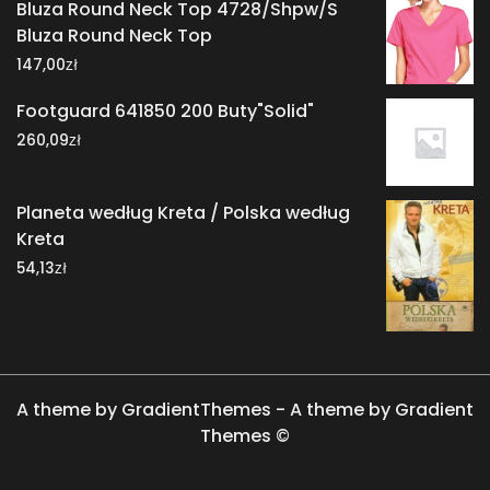
Bluza Round Neck Top 4728/Shpw/S
Bluza Round Neck Top
zł
147,00
Footguard 641850 200 Buty"Solid"
zł
260,09
Planeta według Kreta / Polska według
Kreta
zł
54,13
A theme by GradientThemes - A theme by Gradient
Themes ©