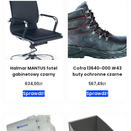
Halmar MANTUS fotel
Cofra 13640-000.W43
gabinetowy czarny
buty ochronne czarne
zł
zł
634,00
567,49
Sprawdź!
Sprawdź!