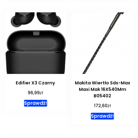
Edifier X3 Czarny
Makita Wiertło Sds-Max
Maxi Mak 16X540Mm
zł
96,99
B05402
Sprawdź!
zł
172,60
Sprawdź!