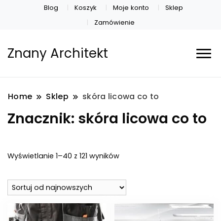
Blog
Koszyk
Moje konto
Sklep
Zamówienie
Znany Architekt
Home
Sklep
skóra licowa co to
Znacznik:
skóra licowa co to
Posortowane
Wyświetlanie 1–40 z 121 wyników
według
najnowszych