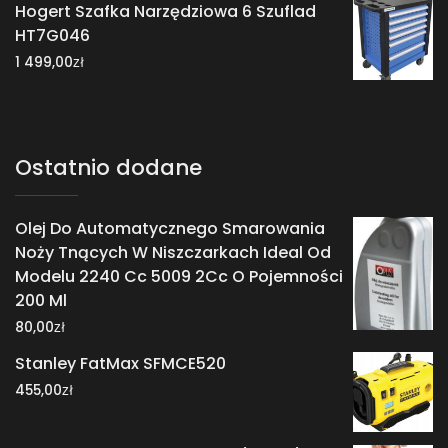
Hogert Szafka Narzędziowa 6 Szuflad
HT7G046
zł
1 499,00
Ostatnio dodane
Olej Do Automatycznego Smarowania
Noży Tnących W Niszczarkach Ideal Od
Modelu 2240 Cc 5009 2Cc O Pojemności
200 Ml
zł
80,00
Stanley FatMax SFMCE520
zł
455,00