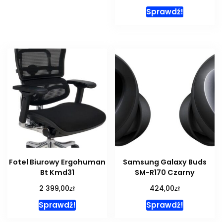
Sprawdź!
Fotel Biurowy Ergohuman
Samsung Galaxy Buds
Bt Kmd31
SM-R170 Czarny
zł
zł
2 399,00
424,00
Sprawdź!
Sprawdź!