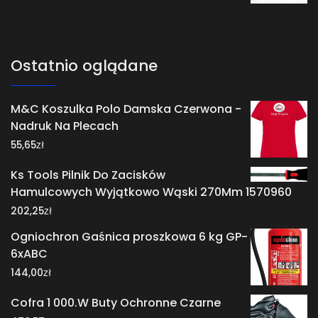
Ostatnio oglądane
M&C Koszulka Polo Damska Czerwona -
Nadruk Na Plecach
zł
55,65
Ks Tools Pilnik Do Zacisków
Hamulcowych Wyjątkowo Wąski 270Mm 1570960
zł
202,25
Ogniochron Gaśnica proszkowa 6 kg GP-
6xABC
zł
144,00
Cofra 1 000.W Buty Ochronne Czarne