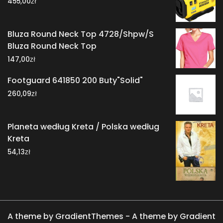
zł
455,00
Bluza Round Neck Top 4728/Shpw/S
Bluza Round Neck Top
zł
147,00
Footguard 641850 200 Buty"Solid"
zł
260,09
Planeta według Kreta / Polska według
Kreta
zł
54,13
A theme by GradientThemes - A theme by Gradient