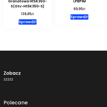
Granatowa Ht5K350-
LPBP1M
S(Gtv-Ht5K350-S)
zł
69,95
zł
138,85
Sprawdź!
Sprawdź!
Zobacz
zzzzz
Polecane