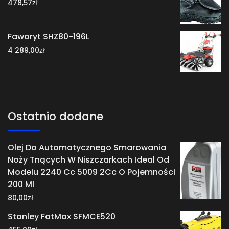
zł
478,57
Faworyt SHZ80-196L
zł
4 289,00
Ostatnio dodane
Olej Do Automatycznego Smarowania
Noży Tnących W Niszczarkach Ideal Od
Modelu 2240 Cc 5009 2Cc O Pojemności
200 Ml
zł
80,00
Stanley FatMax SFMCE520