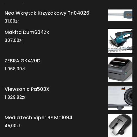
Neo Wkrętak Krzyżakowy Tn04026
zł
31,00
Makita Dum604Zx
zł
307,00
ZEBRA GK420D
zł
1 068,00
Viewsonic Pa503X
zł
1 829,82
MediaTech Viper RF MT1094
zł
45,00