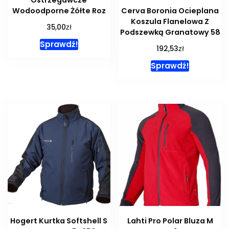
Wodoodporne Żółte Roz
Cerva Boronia Ocieplana
Koszula Flanelowa Z
zł
35,00
Podszewką Granatowy 58
Sprawdź!
zł
192,53
Sprawdź!
Hogert Kurtka Softshell S
Lahti Pro Polar Bluza M