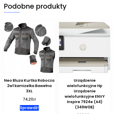
Podobne produkty
Neo Bluza Kurtka Robocza
Urządzenie
2w1 kamizelka Bawełna
wielofunkcyjne Hp
3XL
Urządzenie
wielofunkcyjne ENVY
zł
74,20
Inspire 7924e (A4)
(349W0B)
Sprawdź!