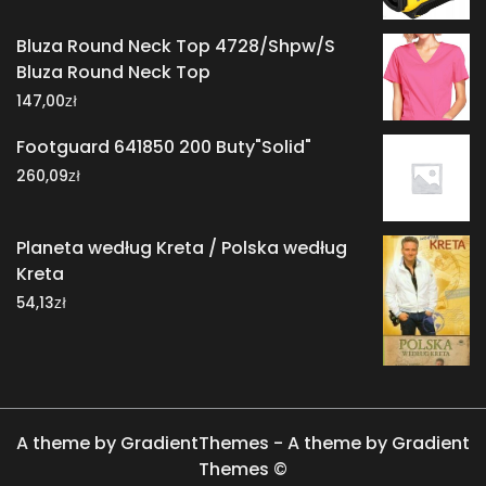
Bluza Round Neck Top 4728/Shpw/S
Bluza Round Neck Top
zł
147,00
Footguard 641850 200 Buty"Solid"
zł
260,09
Planeta według Kreta / Polska według
Kreta
zł
54,13
A theme by GradientThemes - A theme by Gradient
Themes ©