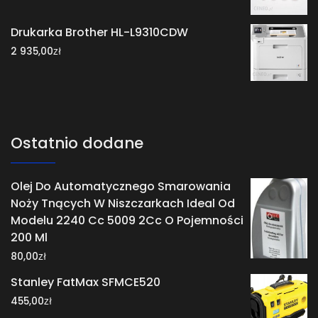
Drukarka Brother HL-L9310CDW
zł
2 935,00
Ostatnio dodane
Olej Do Automatycznego Smarowania
Noży Tnących W Niszczarkach Ideal Od
Modelu 2240 Cc 5009 2Cc O Pojemności
200 Ml
zł
80,00
Stanley FatMax SFMCE520
zł
455,00