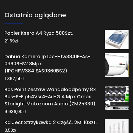
Ostatnio oglądane
Papier Ksero A4 Ryza 500Szt.
zł
21,69
Dahua Kamera Ip Ipc-Hfw3841E-As-
0360B-S2 8Mpx
(IPCHFW3841EAS0360BS2)
zł
1 867,14
Bcs Point Zestaw Wandaloodporny 8X
Bcs-P-Eip54Vsr4-Ai1-G 4 Mpx Cmos
Starlight Motozoom Audio (ZM25330)
zł
9 938,00
Kd Ject Strzykawka 2 Część. 2Ml 10Szt.
zł
3,50