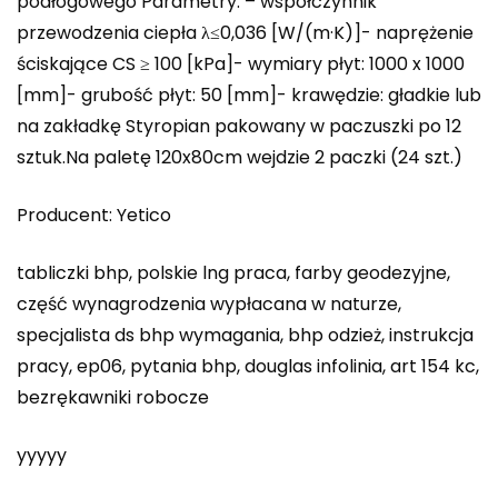
podłogowego Parametry: – współczynnik
przewodzenia ciepła λ≤0,036 [W/(m·K)]- naprężenie
ściskające CS ≥ 100 [kPa]- wymiary płyt: 1000 x 1000
[mm]- grubość płyt: 50 [mm]- krawędzie: gładkie lub
na zakładkę Styropian pakowany w paczuszki po 12
sztuk.Na paletę 120x80cm wejdzie 2 paczki (24 szt.)
Producent: Yetico
tabliczki bhp, polskie lng praca, farby geodezyjne,
część wynagrodzenia wypłacana w naturze,
specjalista ds bhp wymagania, bhp odzież, instrukcja
pracy, ep06, pytania bhp, douglas infolinia, art 154 kc,
bezrękawniki robocze
yyyyy