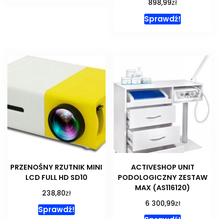
zł
898,99
Sprawdź!
PRZENOŚNY RZUTNIK MINI
ACTIVESHOP UNIT
LCD FULL HD SD10
PODOLOGICZNY ZESTAW
MAX (AS116120)
zł
238,80
zł
6 300,99
Sprawdź!