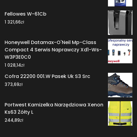
Fellowes W-61Cb
zł
1 321,66
Honeywell Datamax-O'Neil Mp-Class
Compact 4 Serwis Naprawczy Xd1-Ws-
W3P3E0C0
zł
1 028,14
Cofra 22200 001.W Pasek Uk S3 Src
zł
373,69
Portwest Kamizelka Narzędziowa Xenon
Ks63 Żółty L
zł
244,89