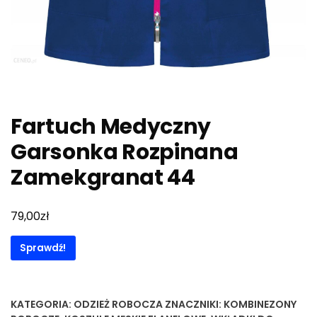
Fartuch Medyczny
Garsonka Rozpinana
Zamekgranat 44
zł
79,00
Sprawdź!
KATEGORIA:
ODZIEŻ ROBOCZA
ZNACZNIKI:
KOMBINEZONY