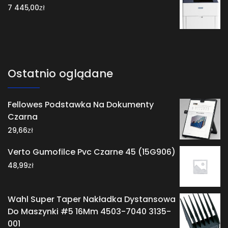
zł
7 445,00
Ostatnio oglądane
Fellowes Podstawka Na Dokumenty
Czarna
zł
29,66
Verto Gumofilce Pvc Czarne 45 (15G906)
zł
48,99
Wahl Super Taper Nakładka Dystansowa
Do Maszynki #5 16Mm 4503-7040 3135-
001