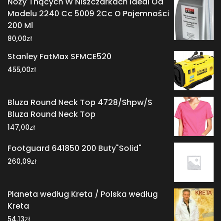
Noży Tnących W Niszczarkach Ideal Od
Modelu 2240 Cc 5009 2Cc O Pojemności
200 Ml
zł
80,00
Stanley FatMax SFMCE520
zł
455,00
Bluza Round Neck Top 4728/Shpw/S
Bluza Round Neck Top
zł
147,00
Footguard 641850 200 Buty"Solid"
zł
260,09
Planeta według Kreta / Polska według
Kreta
zł
54,13