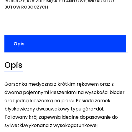
ROBOCZE
,
KOSZULE MĘSKIE FLANELOWE
,
WKŁADKI DO
BUTÓW ROBOCZYCH
Opis
Opis
Garsonka medyczna z krótkim rękawem oraz z
dwoma pojemnymi kieszeniami na wysokości bioder
oraz jedną kieszonką na piersi. Posiada zamek
błyskawiczny dwusuwakowy typu góra-dół.
Taliowany krój zapewnia idealne dopasowanie do
sylwetki.Wykonana z wysokogatunkowej