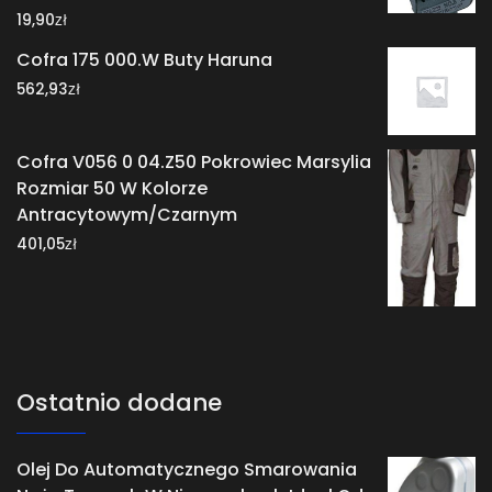
zł
19,90
Cofra 175 000.W Buty Haruna
zł
562,93
Cofra V056 0 04.Z50 Pokrowiec Marsylia
Rozmiar 50 W Kolorze
Antracytowym/Czarnym
zł
401,05
Ostatnio dodane
Olej Do Automatycznego Smarowania