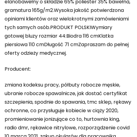
elanobawełny o składzie 65% poliester 35% bawełna,
gramatura 165g/m2.Wysoka jakość potwierdzona
opiniami klientów oraz wielokrotnymi zamówieniami
tych samych osób.PRODUKT POLSKIWymiary
gotowej bluzy rozmiar 44:Biodra 116 cmKlatka
piersiowa 110 cmDługość 71 cmZapraszam do pełnej
oferty odzieży medycznej.
Producent:
zmiana kodeksu pracy, półbuty robocze męskie,
ubranie robocze spawalnicze, jak dostać certyfikat
szczepienia, spodnie do spawania, tmc sklep, rękawy
ochronne, co przysługuje kobiecie w ciąży 2020,
promieniowanie jonizujące co to, hurtownia king,
radio dmr, rękawice nitrylowe, rozporządzenie covid
10 marca 2021, zakup okularów dla pracownika,