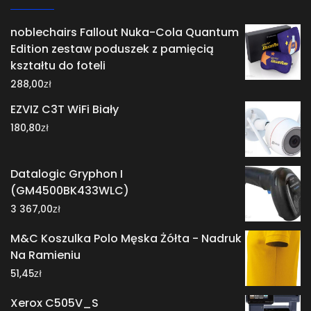
noblechairs Fallout Nuka-Cola Quantum
Edition zestaw poduszek z pamięcią
kształtu do foteli
zł
288,00
EZVIZ C3T WiFi Biały
zł
180,80
Datalogic Gryphon I
(GM4500BK433WLC)
zł
3 367,00
M&C Koszulka Polo Męska Żółta - Nadruk
Na Ramieniu
zł
51,45
Xerox C505V_S