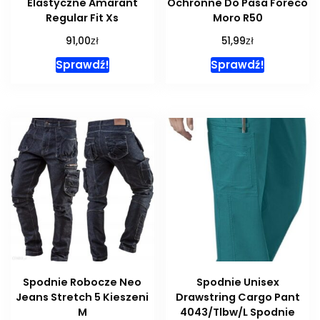
Elastyczne Amarant
Ochronne Do Pasa Foreco
Regular Fit Xs
Moro R50
zł
zł
91,00
51,99
Sprawdź!
Sprawdź!
Spodnie Robocze Neo
Spodnie Unisex
Jeans Stretch 5 Kieszeni
Drawstring Cargo Pant
M
4043/Tlbw/L Spodnie