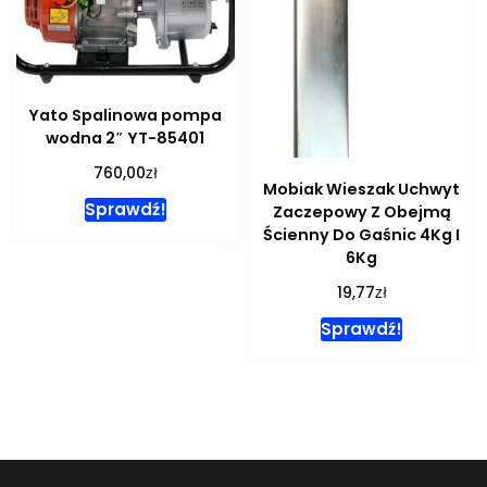
Yato Spalinowa pompa
wodna 2″ YT-85401
zł
760,00
Mobiak Wieszak Uchwyt
Sprawdź!
Zaczepowy Z Obejmą
Ścienny Do Gaśnic 4Kg I
6Kg
zł
19,77
Sprawdź!