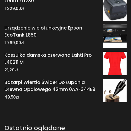
Zebra Zd230
zł
1 229,00
Urządzenie wielofunkcyjne Epson
EcoTank L850
zł
1 789,00
Koszulka damska czerwona Lahti Pro
L40211 M
zł
21,20
Bazarpl Wiertło Świder Do Łupania
Drewna Opałowego 42mm 0AAF344E9
zł
49,50
Ostatnio oglądane