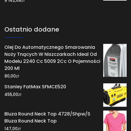
zł
9 142,68
Ostatnio dodane
Olej Do Automatycznego Smarowania
Noży Tnących W Niszczarkach Ideal Od
Modelu 2240 Cc 5009 2Cc O Pojemności
200 Ml
zł
80,00
Stanley FatMax SFMCE520
zł
455,00
Bluza Round Neck Top 4728/Shpw/S
Bluza Round Neck Top
zł
147,00