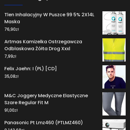
Tlen Inhalacyjny W Puszce 99 5% 2X14L
Maska
zł
76,90
Artmas Kamizelka Ostrzegawcza
Odblaskowa Żółta Drog Xxxl
zł
7,99
Felix Jaehn: I (PL) [CD]
zł
35,08
M&C Joggery Medyczne Elastyczne
Szare Regular Fit M
zł
91,00
Panasonic Pt Lmz460 (PTLMZ460)