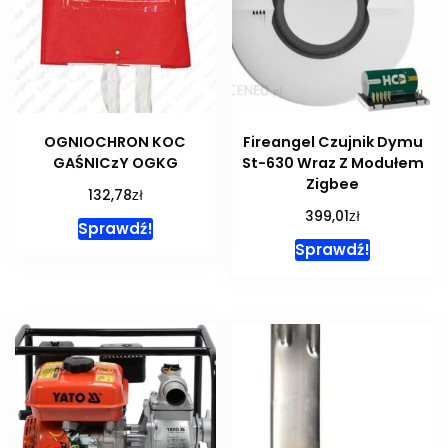
OGNIOCHRON KOC
Fireangel Czujnik Dymu
GAŚNICzY OGKG
St-630 Wraz Z Modułem
Zigbee
zł
132,78
zł
399,01
Sprawdź!
Sprawdź!