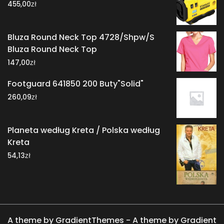
zł
455,00
Bluza Round Neck Top 4728/Shpw/S
Bluza Round Neck Top
zł
147,00
Footguard 641850 200 Buty"Solid"
zł
260,09
Planeta według Kreta / Polska według
Kreta
zł
54,13
A theme by GradientThemes - A theme by Gradient