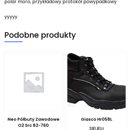
polar moro, przykładowy protokół powypadkowy
yyyyy
Podobne produkty
Neo Półbuty Zawodowe
Giasco Hr058L
O2 Src 82-760
zł
381,81