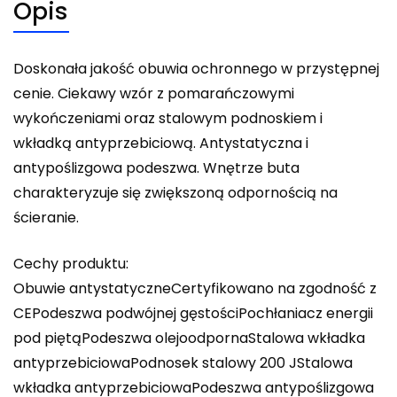
Opis
Doskonała jakość obuwia ochronnego w przystępnej
cenie. Ciekawy wzór z pomarańczowymi
wykończeniami oraz stalowym podnoskiem i
wkładką antyprzebiciową. Antystatyczna i
antypoślizgowa podeszwa. Wnętrze buta
charakteryzuje się zwiększoną odpornością na
ścieranie.
Cechy produktu:
Obuwie antystatyczneCertyfikowano na zgodność z
CEPodeszwa podwójnej gęstościPochłaniacz energii
pod piętąPodeszwa olejoodpornaStalowa wkładka
antyprzebiciowaPodnosek stalowy 200 JStalowa
wkładka antyprzebiciowaPodeszwa antypoślizgowa