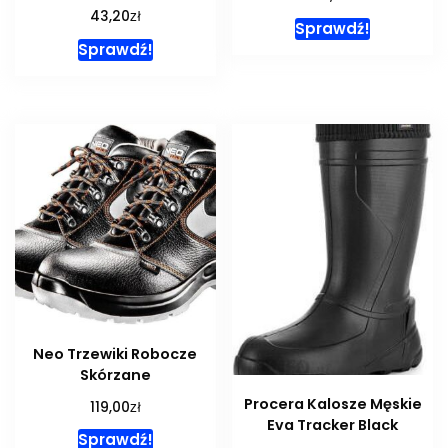
zł
43,20
Sprawdź!
Sprawdź!
Neo Trzewiki Robocze
Skórzane
Procera Kalosze Męskie
zł
119,00
Eva Tracker Black
Sprawdź!