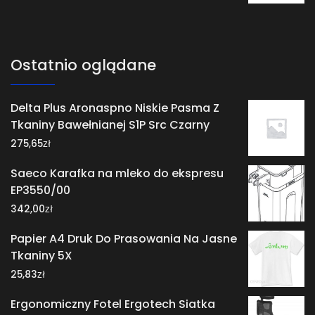
Ostatnio oglądane
Delta Plus Aronaspno Niskie Pasma Z
Tkaniny Bawełnianej S1P Src Czarny
zł
275,65
Saeco Karafka na mleko do ekspresu
EP3550/00
zł
342,00
Papier A4 Druk Do Prasowania Na Jasne
Tkaniny 5X
zł
25,83
Ergonomiczny Fotel Ergotech Siatka