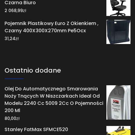
Czarna Biuro
zł
2 068,99
Pojemnik Plastikowy Euro Z Okienkiem ,
Czarny 400X300X270mm Pe5Ocx
zł
31,24
Ostatnio dodane
Olej Do Automatycznego Smarowania
Noży Tnących W Niszczarkach Ideal Od
Modelu 2240 Cc 5009 2Cc O Pojemności
200 Ml
zł
80,00
Stanley FatMax SFMCE520