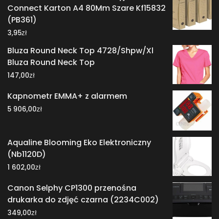
Connect Karton A4 80Mm Szare Kf15832
(PB361)
zł
3,95
Bluza Round Neck Top 4728/Shpw/Xl
Bluza Round Neck Top
zł
147,00
Kapnometr EMMA+ z alarmem
zł
5 906,00
Aqualine Blooming Eko Elektroniczny
(Nb1120D)
zł
1 602,00
Canon Selphy CP1300 przenośna
drukarka do zdjęć czarna (2234C002)
zł
349,00