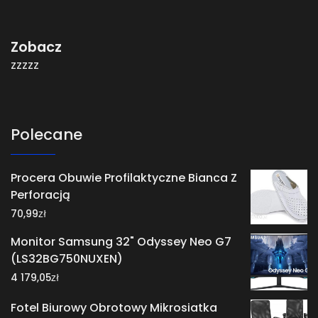
Zobacz
zzzzz
Polecane
Procera Obuwie Profilaktyczne Bianca Z
Perforacją
zł
70,99
Monitor Samsung 32" Odyssey Neo G7
(LS32BG750NUXEN)
zł
4 179,05
Fotel Biurowy Obrotowy Mikrosiatka