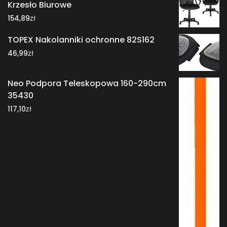
Krzesło Biurowe
zł
154,89
TOPEX Nakolanniki ochronne 82S162
zł
46,99
Neo Podpora Teleskopowa 160-290cm
35430
zł
117,10