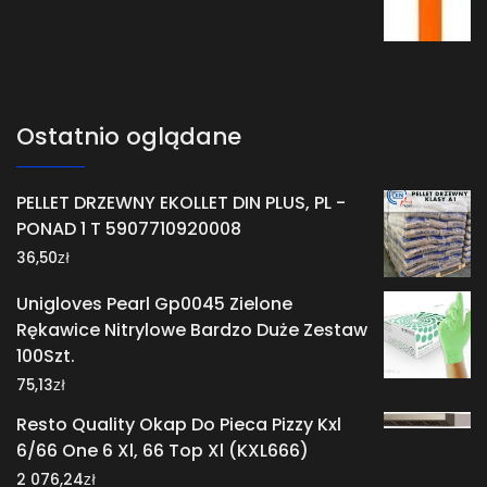
Ostatnio oglądane
PELLET DRZEWNY EKOLLET DIN PLUS, PL -
PONAD 1 T 5907710920008
zł
36,50
Unigloves Pearl Gp0045 Zielone
Rękawice Nitrylowe Bardzo Duże Zestaw
100Szt.
zł
75,13
Resto Quality Okap Do Pieca Pizzy Kxl
6/66 One 6 Xl, 66 Top Xl (KXL666)
zł
2 076,24