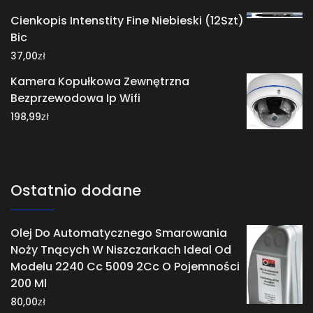
Cienkopis Intenstity Fine Niebieski (12Szt)
Bic
zł
37,00
Kamera Kopułkowa Zewnętrzna
Bezprzewodowa Ip Wifi
zł
198,99
Ostatnio dodane
Olej Do Automatycznego Smarowania
Noży Tnących W Niszczarkach Ideal Od
Modelu 2240 Cc 5009 2Cc O Pojemności
200 Ml
zł
80,00