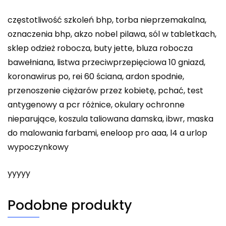
częstotliwość szkoleń bhp, torba nieprzemakalna,
oznaczenia bhp, akzo nobel pilawa, sól w tabletkach,
sklep odzież robocza, buty jette, bluza robocza
bawełniana, listwa przeciwprzepięciowa 10 gniazd,
koronawirus po, rei 60 ściana, ardon spodnie,
przenoszenie ciężarów przez kobietę, pchać, test
antygenowy a pcr różnice, okulary ochronne
nieparujące, koszula taliowana damska, ibwr, maska
do malowania farbami, eneloop pro aaa, l4 a urlop
wypoczynkowy
yyyyy
Podobne produkty