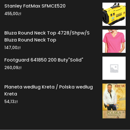
Stanley FatMax SFMCE520
zł
455,00
Bluza Round Neck Top 4728/Shpw/S
Bluza Round Neck Top
zł
147,00
Footguard 641850 200 Buty"Solid"
zł
260,09
Planeta według Kreta / Polska według
Kreta
zł
54,13