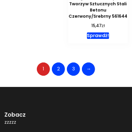
Tworzyw Sztucznych Stali
Betonu
Czerwony/Srebrny 561644
zł
15,47
Sprawdź!
→
1
2
3
Zobacz
zzzzz