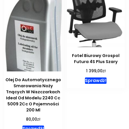
Fotel Biurowy Grospol
Futura 4S Plus Szary
zł
1 399,00
Olej Do Automatycznego
Sprawdź!
Smarowania Noży
Tnących W Niszczarkach
Ideal Od Modelu 2240 Cc
5009 2Cc O Pojemności
200 Ml
zł
80,00
Sprawdź!