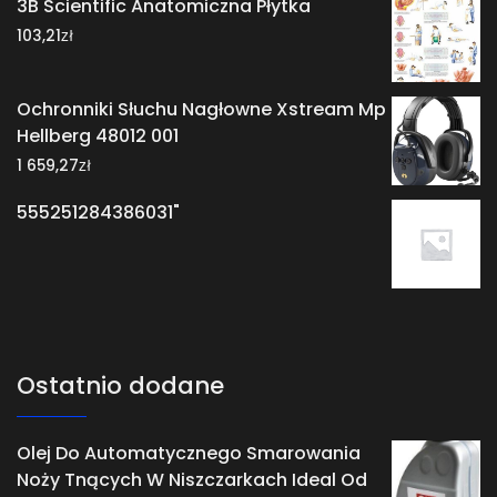
3B Scientific Anatomiczna Płytka
zł
103,21
Ochronniki Słuchu Nagłowne Xstream Mp
Hellberg 48012 001
zł
1 659,27
555251284386031"
Ostatnio dodane
Olej Do Automatycznego Smarowania
Noży Tnących W Niszczarkach Ideal Od