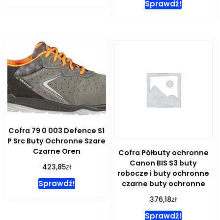
Sprawdź!
Cofra 79 0 003 Defence S1
P Src Buty Ochronne Szare
Czarne Oren
Cofra Półbuty ochronne
Canon BIS S3 buty
zł
423,85
robocze i buty ochronne
Sprawdź!
czarne buty ochronne
zł
376,18
Sprawdź!