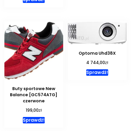
Optoma Uhd38X
zł
4 744,00
Sprawdź!
Buty sportowe New
Balance [GC574ATG]
czerwone
zł
199,00
Sprawdź!