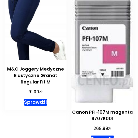
M&C Joggery Medyczne
Elastyczne Granat
Regular Fit M
zł
91,00
Sprawdź!
Canon PFI-107M magenta
6707B001
zł
268,99