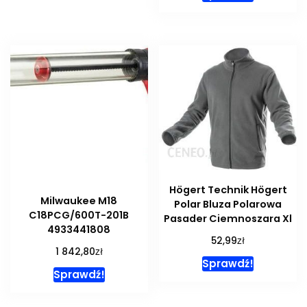
Högert Technik Högert
Milwaukee M18
Polar Bluza Polarowa
C18PCG/600T-201B
Pasader Ciemnoszara Xl
4933441808
zł
52,99
zł
1 842,80
Sprawdź!
Sprawdź!