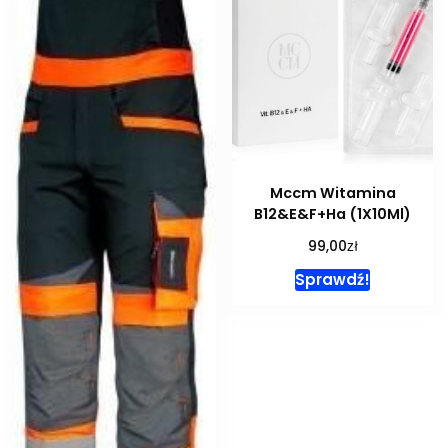
Mccm Witamina
B12&E&F+Ha (1X10Ml)
zł
99,00
Sprawdź!