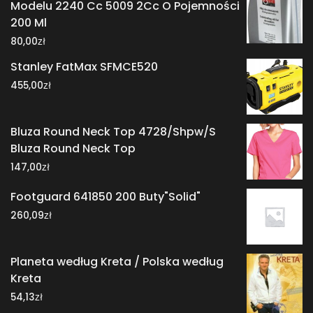
Modelu 2240 Cc 5009 2Cc O Pojemności
200 Ml
zł
80,00
Stanley FatMax SFMCE520
zł
455,00
Bluza Round Neck Top 4728/Shpw/S
Bluza Round Neck Top
zł
147,00
Footguard 641850 200 Buty"Solid"
zł
260,09
Planeta według Kreta / Polska według
Kreta
zł
54,13