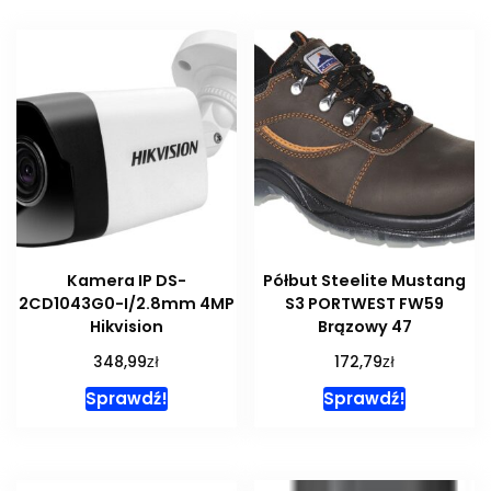
Kamera IP DS-
Półbut Steelite Mustang
2CD1043G0-I/2.8mm 4MP
S3 PORTWEST FW59
Hikvision
Brązowy 47
zł
zł
348,99
172,79
Sprawdź!
Sprawdź!