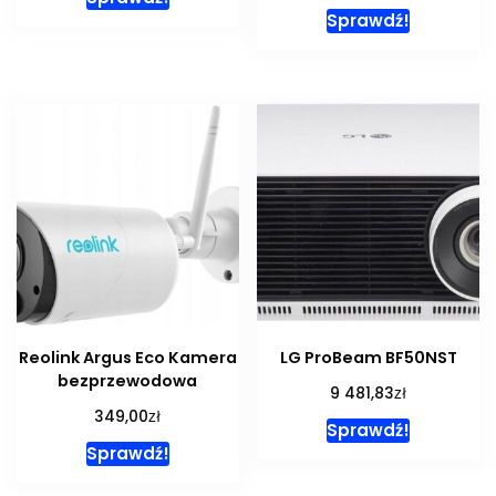
Sprawdź!
Reolink Argus Eco Kamera
LG ProBeam BF50NST
bezprzewodowa
zł
9 481,83
zł
349,00
Sprawdź!
Sprawdź!