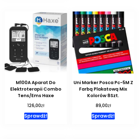
M100A Aparat Do
Uni Marker Posca Pc-5M Z
Elektroterapii Combo
Farbą Plakatową Mix
Tens/Ems Haxe
Kolorów 8Szt.
zł
zł
126,00
89,00
Sprawdź!
Sprawdź!