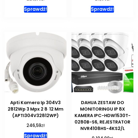
Sprawdź!
Sprawdź!
Apti Kamera Ip 304V3
DAHUA ZESTAW DO
2812Wp 3 Mpx 2 8 12 Mm
MONITORINGU IP 8X
(APTI304V32812WP)
KAMERA IPC-HDW1530T-
0280B-S6, REJESTRATOR
zł
246,59
NVR4108HS-4KS2/L
Sprawdź!