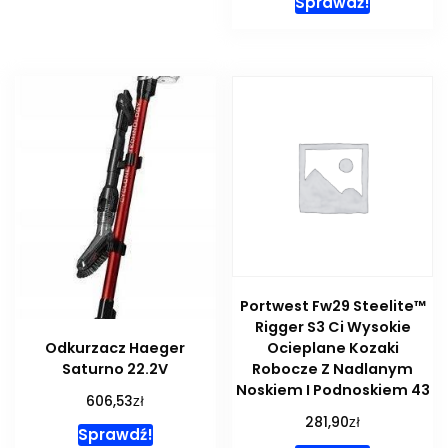
Sprawdź!
Portwest Fw29 Steelite™
Rigger S3 Ci Wysokie
Ocieplane Kozaki
Odkurzacz Haeger
Robocze Z Nadlanym
Saturno 22.2V
Noskiem I Podnoskiem 43
zł
606,53
zł
281,90
Sprawdź!