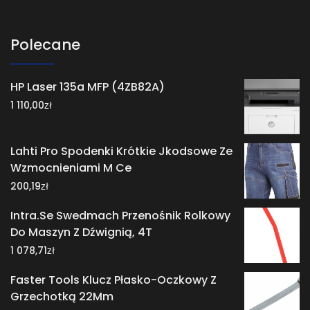
Polecane
HP Laser 135a MFP (4ZB82A)
zł
1 110,00
Lahti Pro Spodenki Krótkie Jkodsowe Ze
Wzmocnieniami M Ce
zł
200,19
Intra.Se Swedmach Przenośnik Rolkowy
Do Maszyn Z Dźwignią, 4T
zł
1 078,71
Faster Tools Klucz Płasko-Oczkowy Z
Grzechotką 22Mm