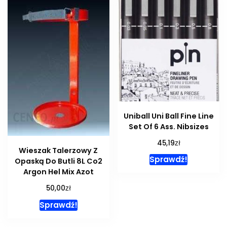
Uniball Uni Ball Fine Line
Set Of 6 Ass. Nibsizes
zł
45,19
Wieszak Talerzowy Z
Sprawdź!
Opaską Do Butli 8L Co2
Argon Hel Mix Azot
zł
50,00
Sprawdź!