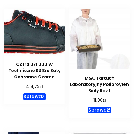
Cofra 071 000.W
Techniczne S3 Src Buty
Ochronne Czarne
M&C Fartuch
Laboratoryjny Poliproylen
zł
414,73
Biały Roz L
Sprawdź!
zł
11,00
Sprawdź!