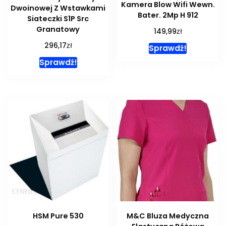
Kamera Blow Wifi Wewn.
Dwoinowej Z Wstawkami
Bater. 2Mp H 912
Siateczki S1P Src
Granatowy
zł
149,99
zł
296,17
Sprawdź!
Sprawdź!
HSM Pure 530
M&C Bluza Medyczna