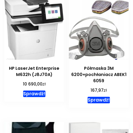
HP LaserJet Enterprise
Półmaska 3M
M632h (J8J70A)
6200+pochłaniacz ABEK1
6059
zł
10 690,00
zł
167,97
Sprawdź!
Sprawdź!