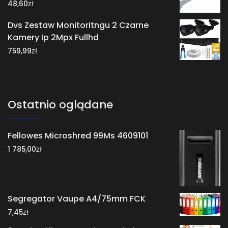
zł
48,60
Dvs Zestaw Monitoritngu 2 Czarne
Kamery Ip 2Mpx Fullhd
zł
759,99
Ostatnio oglądane
Fellowes Microshred 99Ms 4609101
zł
1 785,00
Segregator Vaupe A4/75mm FCK
zł
7,45