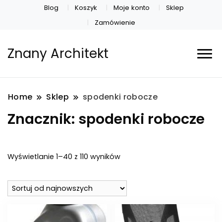
Blog
Koszyk
Moje konto
Sklep
Zamówienie
Znany Architekt
Home
Sklep
spodenki robocze
Znacznik:
spodenki robocze
Posortowane
Wyświetlanie 1–40 z 110 wyników
według
najnowszych