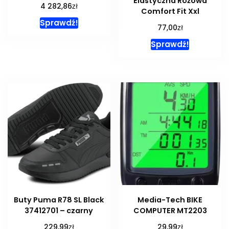
Elastyczna Różowa
zł
4 282,86
Comfort Fit Xxl
Sprawdź!
zł
77,00
Sprawdź!
Buty Puma R78 SL Black
Media-Tech BIKE
37412701 – czarny
COMPUTER MT2203
zł
zł
229,99
29,99