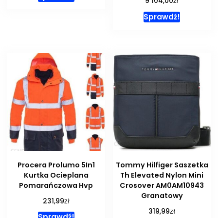
zł
9 104,00
Sprawdź!
Procera Prolumo 5In1
Tommy Hilfiger Saszetka
Kurtka Ocieplana
Th Elevated Nylon Mini
Pomarańczowa Hvp
Crosover AM0AM10943
Granatowy
zł
231,99
zł
319,99
Sprawdź!