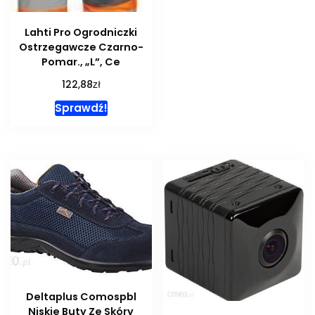
Lahti Pro Ogrodniczki
Ostrzegawcze Czarno-
Pomar., „L”, Ce
zł
122,88
Sprawdź!
Deltaplus Comospbl
Niskie Buty Ze Skóry