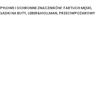
WPYŁOWE I OCHRONNE
ZNACZNIKÓW:
FARTUCH MĘSKI
,
ADKI NA BUTY
,
LEBER&HOLLMAN
,
PRZECIWPOŻAROWY