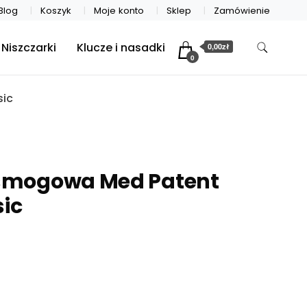
Blog
Koszyk
Moje konto
Sklep
Zamówienie
Niszczarki
Klucze i nasadki
0,00zł
0
sic
smogowa Med Patent
sic