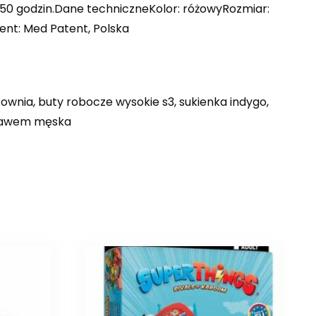
20-50 godzin.Dane techniczneKolor: różowyRozmiar:
cent: Med Patent, Polska
townia, buty robocze wysokie s3, sukienka indygo,
rękawem męska