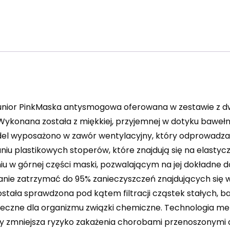
unior PinkMaska antysmogowa oferowana w zestawie z d
Wykonana została z miękkiej, przyjemnej w dotyku baweł
Model wyposażono w zawór wentylacyjny, który odprowadza
aniu plastikowych stoperów, które znajdują się na elast
 górnej części maski, pozwalającym na jej dokładne do
anie zatrzymać do 95% zanieczyszczeń znajdujących się w
stała sprawdzona pod kątem filtracji cząstek stałych, ba
ieczne dla organizmu związki chemiczne. Technologia m
zy zmniejsza ryzyko zakażenia chorobami przenoszonymi