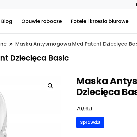
Blog
Obuwie robocze
Fotele i krzesła biurowe
nne
Maska Antysmogowa Med Patent Dziecięca Ba
 Dziecięca Basic
Maska Anty
Dziecięca Ba
zł
79,99
Sprawdź!