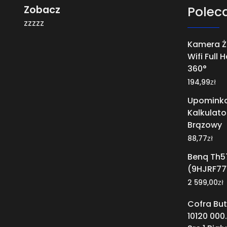
Zobacz
Polec
zzzzz
Kamera Ż
Wifi Full
360°
zł
194,99
Upominka
Kalkulato
Brązowy
zł
88,77
Benq Th5
(9HJRF77
zł
2 599,00
Cofra Bu
10120 00