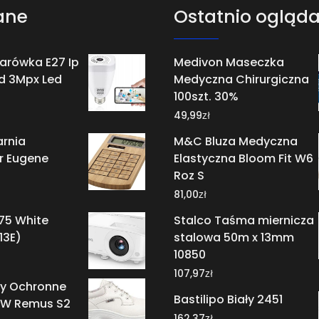
ane
Ostatnio ogląd
arówka E27 Ip
Medivon Maseczka
 Hd 3Mpx Led
Medyczna Chirurgiczna
100szt. 30%
zł
49,99
rnia
M&C Bluza Medyczna
r Eugene
Elastyczna Bloom Fit W6
Roz S
zł
81,00
75 White
Stalco Taśma miernicza
13E)
stalowa 50m x 13mm
10850
zł
107,97
ty Ochronne
Bastilipo Biały 2451
0.W Remus S2
zł
162,37