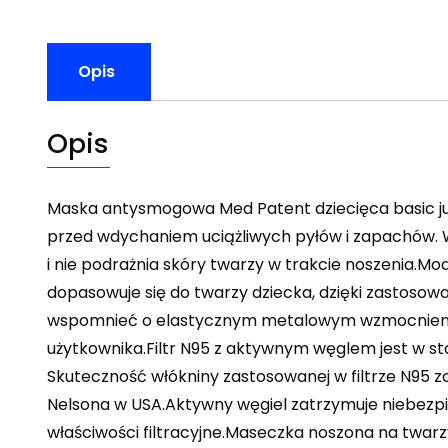
Opis
Opis
Maska antysmogowa Med Patent dziecięca basic j
przed wdychaniem uciążliwych pyłów i zapachów. 
i nie podrażnia skóry twarzy w trakcie noszenia.
dopasowuje się do twarzy dziecka, dzięki zastosow
wspomnieć o elastycznym metalowym wzmocnieniu w
użytkownika.Filtr N95 z aktywnym węglem jest w st
Skuteczność włókniny zastosowanej w filtrze N95 zo
Nelsona w USA.Aktywny węgiel zatrzymuje niebezp
właściwości filtracyjne.Maseczka noszona na twar