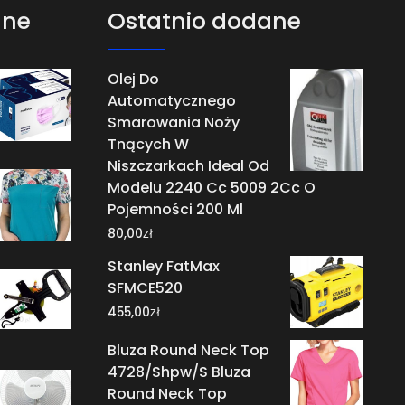
ane
Ostatnio dodane
Olej Do
Automatycznego
Smarowania Noży
Tnących W
Niszczarkach Ideal Od
Modelu 2240 Cc 5009 2Cc O
Pojemności 200 Ml
zł
80,00
Stanley FatMax
SFMCE520
zł
455,00
Bluza Round Neck Top
4728/Shpw/S Bluza
Round Neck Top