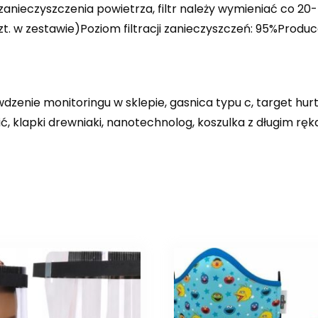
ia zanieczyszczenia powietrza, filtr należy wymieniać co 
 szt. w zestawie)Poziom filtracji zanieczyszczeń: 95%Produ
wdzenie monitoringu w sklepie, gasnica typu c, target hur
ić, klapki drewniaki, nanotechnolog, koszulka z długim 