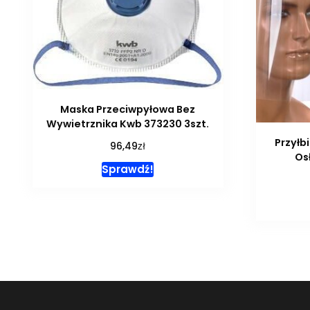
Maska Przeciwpyłowa Bez
Wywietrznika Kwb 373230 3szt.
Przyłb
zł
96,49
Os
Sprawdź!