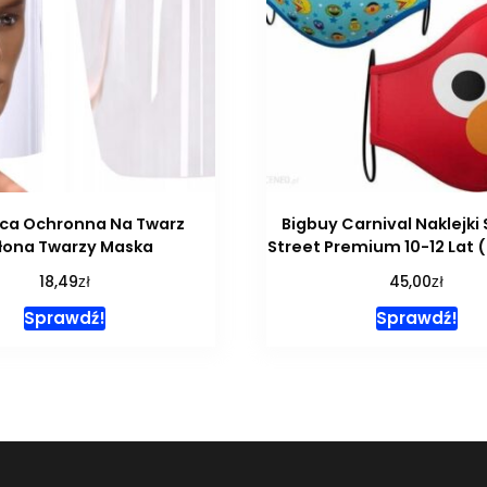
ica Ochronna Na Twarz
Bigbuy Carnival Naklejk
łona Twarzy Maska
Street Premium 10-12 Lat 
zł
zł
18,49
45,00
Sprawdź!
Sprawdź!