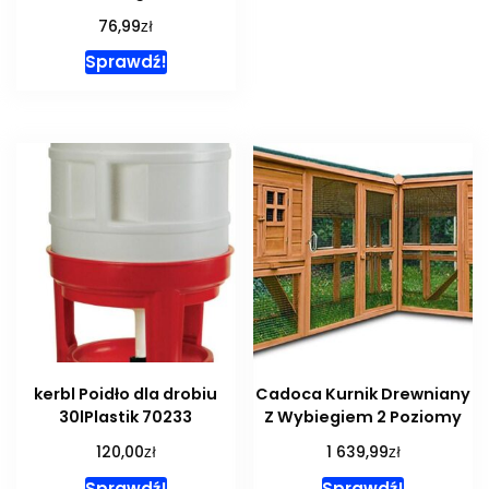
zł
76,99
Sprawdź!
kerbl Poidło dla drobiu
Cadoca Kurnik Drewniany
30lPlastik 70233
Z Wybiegiem 2 Poziomy
zł
zł
120,00
1 639,99
Sprawdź!
Sprawdź!