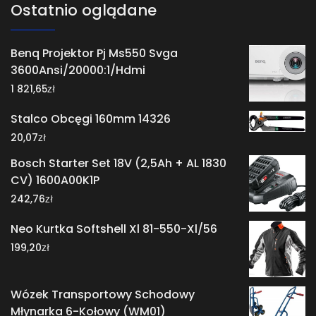
Ostatnio oglądane
Benq Projektor Pj Ms550 Svga
3600Ansi/20000:1/Hdmi
zł
1 821,65
Stalco Obcęgi 160mm 14326
zł
20,07
Bosch Starter Set 18V (2,5Ah + AL 1830
CV) 1600A00K1P
zł
242,76
Neo Kurtka Softshell Xl 81-550-Xl/56
zł
199,20
Wózek Transportowy Schodowy
Młynarka 6-Kołowy (WM01)