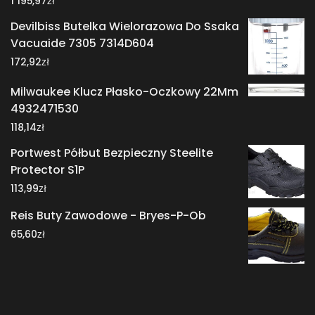
1 195,97
Devilbiss Butelka Wielorazowa Do Ssaka
Vacuaide 7305 7314D604
zł
172,92
Milwaukee Klucz Płasko-Oczkowy 22Mm
4932471530
zł
118,14
Portwest Półbut Bezpieczny Steelite
Protector S1P
zł
113,99
Reis Buty Zawodowe - Bryes-P-Ob
zł
65,60