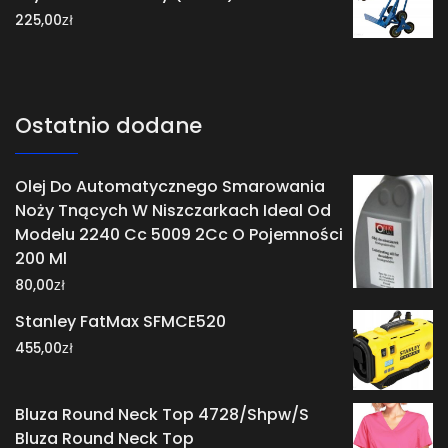
zł
225,00
Ostatnio dodane
Olej Do Automatycznego Smarowania
Noży Tnących W Niszczarkach Ideal Od
Modelu 2240 Cc 5009 2Cc O Pojemności
200 Ml
zł
80,00
Stanley FatMax SFMCE520
zł
455,00
Bluza Round Neck Top 4728/Shpw/S
Bluza Round Neck Top