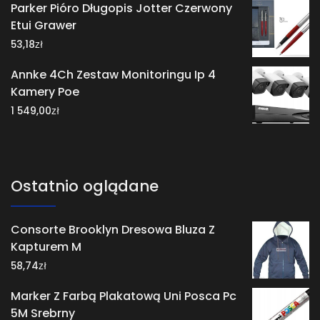
Parker Pióro Długopis Jotter Czerwony
Etui Grawer
zł
53,18
Annke 4Ch Zestaw Monitoringu Ip 4
Kamery Poe
zł
1 549,00
Ostatnio oglądane
Consorte Brooklyn Dresowa Bluza Z
Kapturem M
zł
58,74
Marker Z Farbą Plakatową Uni Posca Pc
5M Srebrny