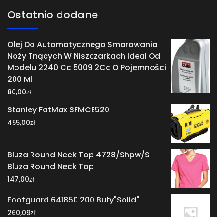
Ostatnio dodane
Olej Do Automatycznego Smarowania
Noży Tnących W Niszczarkach Ideal Od
Modelu 2240 Cc 5009 2Cc O Pojemności
200 Ml
zł
80,00
Stanley FatMax SFMCE520
zł
455,00
Bluza Round Neck Top 4728/Shpw/S
Bluza Round Neck Top
zł
147,00
Footguard 641850 200 Buty"Solid"
zł
260,09