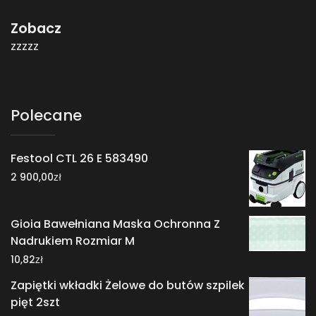
Zobacz
zzzzz
Polecane
Festool CTL 26 E 583490
zł
2 900,00
Gioia Bawełniana Maska Ochronna Z
Nadrukiem Rozmiar M
zł
10,82
Zapiętki wkładki Żelowe do butów szpilek
pięt 2szt