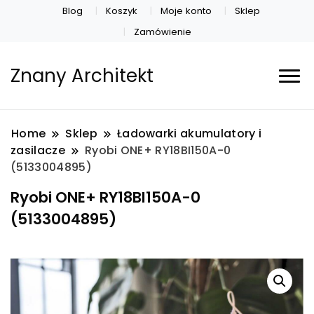
Blog
Koszyk
Moje konto
Sklep
Zamówienie
Znany Architekt
Home
Sklep
Ładowarki akumulatory i
zasilacze
Ryobi ONE+ RY18BI150A-0
(5133004895)
Ryobi ONE+ RY18BI150A-0
(5133004895)