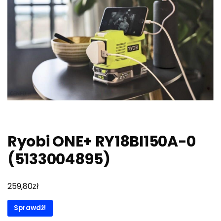
Ryobi ONE+ RY18BI150A-0
(5133004895)
zł
259,80
Sprawdź!