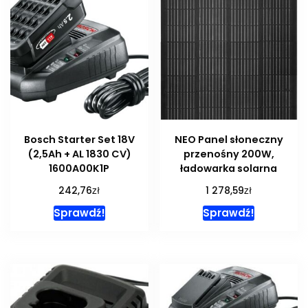
Bosch Starter Set 18V
NEO Panel słoneczny
(2,5Ah + AL 1830 CV)
przenośny 200W,
1600A00K1P
ładowarka solarna
zł
zł
242,76
1 278,59
Sprawdź!
Sprawdź!