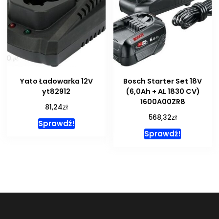
Yato Ładowarka 12V
Bosch Starter Set 18V
yt82912
(6,0Ah + AL 1830 CV)
1600A00ZR8
zł
81,24
zł
568,32
Sprawdź!
Sprawdź!