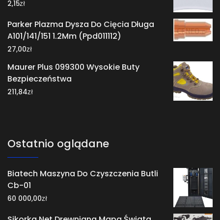
zł
2,15
Parker Plazma Dysza Do Cięcia Długa
A101/141/151 1.2Mm (Ppd011112)
zł
27,00
Maurer Plus 099300 Wysokie Buty
Bezpieczeństwa
zł
211,84
Ostatnio oglądane
Biatech Maszyna Do Czyszczenia Butli
Cb-01
zł
60 000,00
Sikorka.Net Drewniana Mapa Świata