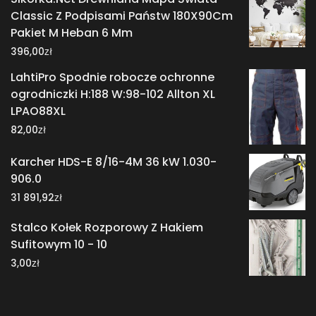
Classic Z Podpisami Państw 180X90Cm
Pakiet M Heban 6 Mm
zł
396,00
LahtiPro Spodnie robocze ochronne
ogrodniczki H:188 W:98-102 Allton XL
LPAO88XL
zł
82,00
Karcher HDS-E 8/16-4M 36 kW 1.030-
906.0
zł
31 891,92
Stalco Kołek Rozporowy Z Hakiem
Sufitowym 10 - 10
zł
3,00