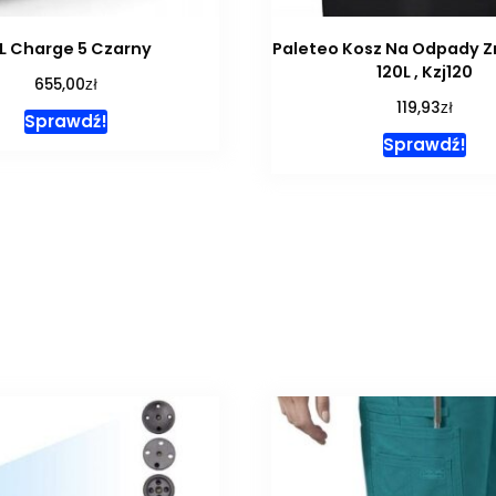
L Charge 5 Czarny
Paleteo Kosz Na Odpady 
120L , Kzj120
zł
655,00
zł
119,93
Sprawdź!
Sprawdź!