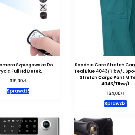
Kamera Szpiegowska Do
Spodnie Core Stretch Car
rycia Full Hd Detek.
Teal Blue 4043/Tlbw/L Spo
Stretch Cargo Pant M Te
zł
319,00
4043/Tlbw/L
Sprawdź!
zł
164,00
Sprawdź!