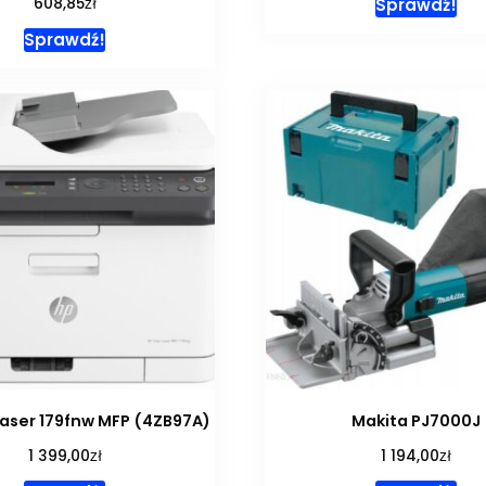
zł
Sprawdź!
608,85
Sprawdź!
Laser 179fnw MFP (4ZB97A)
Makita PJ7000J
zł
zł
1 399,00
1 194,00