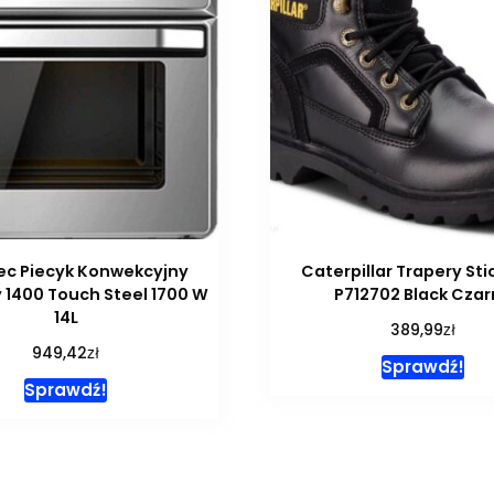
c Piecyk Konwekcyjny
Caterpillar Trapery Sti
 1400 Touch Steel 1700 W
P712702 Black Czar
14L
zł
389,99
zł
949,42
Sprawdź!
Sprawdź!