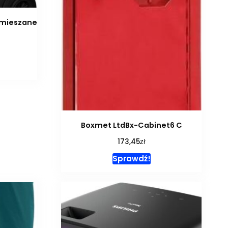
Zmieszane
Boxmet LtdBx-Cabinet6 C
zł
173,45
Sprawdź!