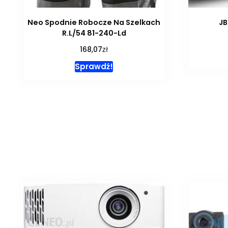
Neo Spodnie Robocze Na Szelkach
JB
R.L/54 81-240-Ld
zł
168,07
Sprawdź!