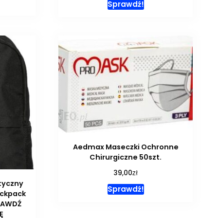
Sprawdź!
Aedmax Maseczki Ochronne
Chirurgiczne 50szt.
zł
39,00
tyczny
Sprawdź!
ackpack
PRAWDŹ
Ę