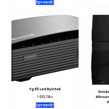
Sprawdź!
Yg 65 Led Byintek
Snick
zł
Allrou
1 013,78
Sprawdź!