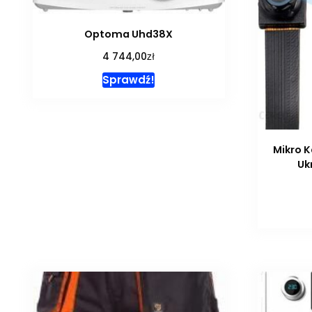
Optoma Uhd38X
zł
4 744,00
Sprawdź!
Mikro 
Uk