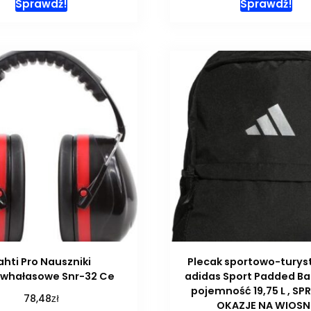
Sprawdź!
Sprawdź!
ahti Pro Nauszniki
Plecak sportowo-turys
iwhałasowe Snr-32 Ce
adidas Sport Padded B
pojemność 19,75 L , S
zł
78,48
OKAZJE NA WIOSN