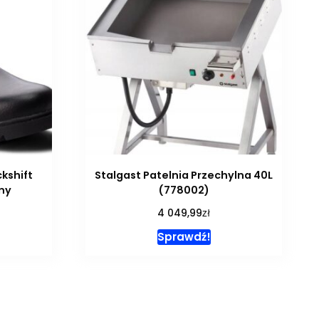
ckshift
Stalgast Patelnia Przechylna 40L
ny
(778002)
zł
4 049,99
Sprawdź!