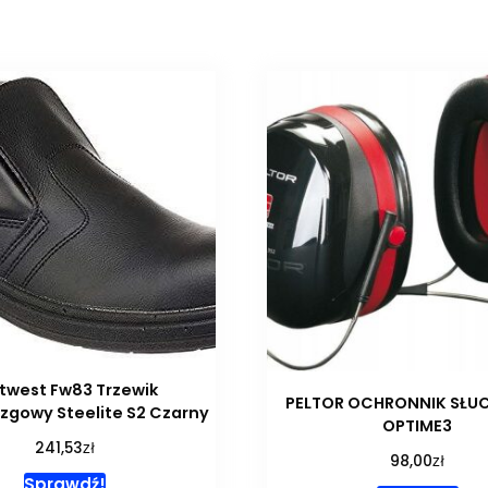
twest Fw83 Trzewik
PELTOR OCHRONNIK SŁU
zgowy Steelite S2 Czarny
OPTIME3
zł
241,53
zł
98,00
Sprawdź!