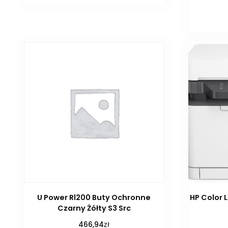
U Power Rl200 Buty Ochronne
HP Color 
Czarny Żółty S3 Src
zł
466,94