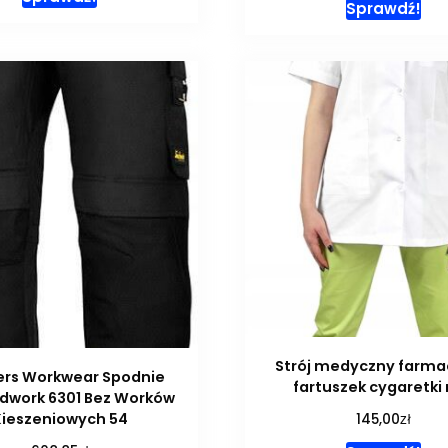
Sprawdź!
Strój medyczny farma
ers Workwear Spodnie
fartuszek cygaretki 
ndwork 6301 Bez Worków
zł
Kieszeniowych 54
145,00