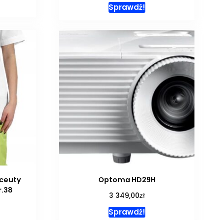
Sprawdź!
ceuty
Optoma HD29H
r.38
zł
3 349,00
Sprawdź!