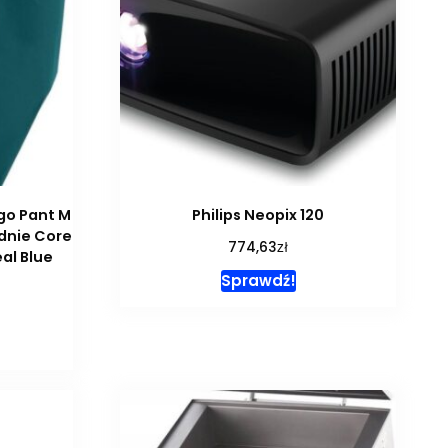
go Pant M
Philips Neopix 120
dnie Core
zł
774,63
al Blue
Sprawdź!