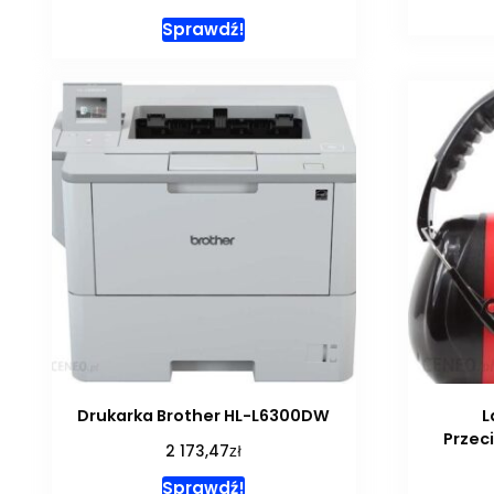
Sprawdź!
Drukarka Brother HL-L6300DW
L
Przec
zł
2 173,47
Sprawdź!