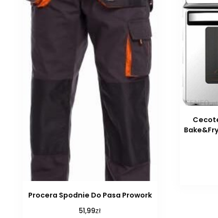
Cecote
Bake&Fry
Procera Spodnie Do Pasa Prowork
zł
51,99