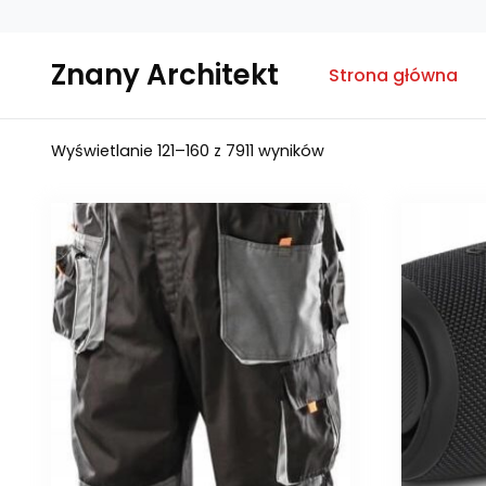
Znany Architekt
Strona główna
Posortowane
Wyświetlanie 121–160 z 7911 wyników
według
najnowszych