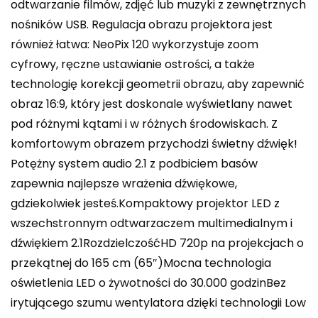
odtwarzanie filmów, zdjęć lub muzyki z zewnętrznych
nośników USB. Regulacja obrazu projektora jest
również łatwa: NeoPix 120 wykorzystuje zoom
cyfrowy, ręczne ustawianie ostrości, a także
technologię korekcji geometrii obrazu, aby zapewnić
obraz 16:9, który jest doskonale wyświetlany nawet
pod różnymi kątami i w różnych środowiskach. Z
komfortowym obrazem przychodzi świetny dźwięk!
Potężny system audio 2.1 z podbiciem basów
zapewnia najlepsze wrażenia dźwiękowe,
gdziekolwiek jesteś.Kompaktowy projektor LED z
wszechstronnym odtwarzaczem multimedialnym i
dźwiękiem 2.1RozdzielczośćHD 720p na projekcjach o
przekątnej do 165 cm (65″)Mocna technologia
oświetlenia LED o żywotności do 30.000 godzinBez
irytującego szumu wentylatora dzięki technologii Low