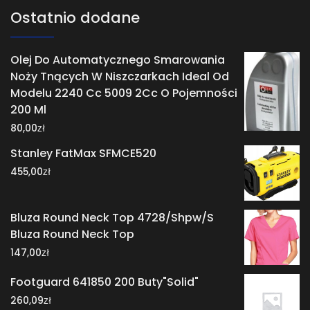
Ostatnio dodane
Olej Do Automatycznego Smarowania
Noży Tnących W Niszczarkach Ideal Od
Modelu 2240 Cc 5009 2Cc O Pojemności
200 Ml
zł
80,00
Stanley FatMax SFMCE520
zł
455,00
Bluza Round Neck Top 4728/Shpw/S
Bluza Round Neck Top
zł
147,00
Footguard 641850 200 Buty"Solid"
zł
260,09