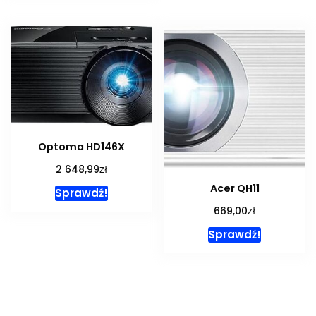
Optoma HD146X
zł
2 648,99
Acer QH11
Sprawdź!
zł
669,00
Sprawdź!