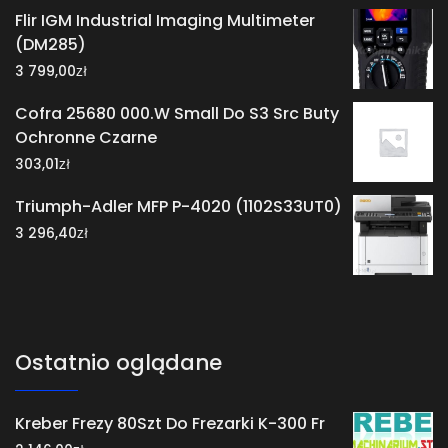
Flir IGM Industrial Imaging Multimeter
(DM285)
zł
3 799,00
Cofra 25680 000.W Small Do S3 Src Buty
Ochronne Czarne
zł
303,01
Triumph-Adler MFP P-4020 (1102S33UT0)
zł
3 296,40
Ostatnio oglądane
Kreber Frezy 80Szt Do Frezarki K-300 Fr