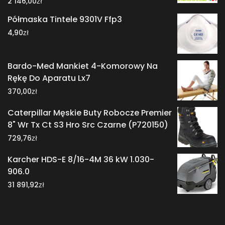
zł
2 146,00
Półmaska Tintele 9301V Ffp3
zł
4,90
Bardo-Med Mankiet 4-Komorowy Na
Rękę Do Aparatu Lx7
zł
370,00
Caterpillar Męskie Buty Robocze Premier
8" Wr Tx Ct S3 Hro Src Czarne (P720150)
zł
729,76
Karcher HDS-E 8/16-4M 36 kW 1.030-
906.0
zł
31 891,92