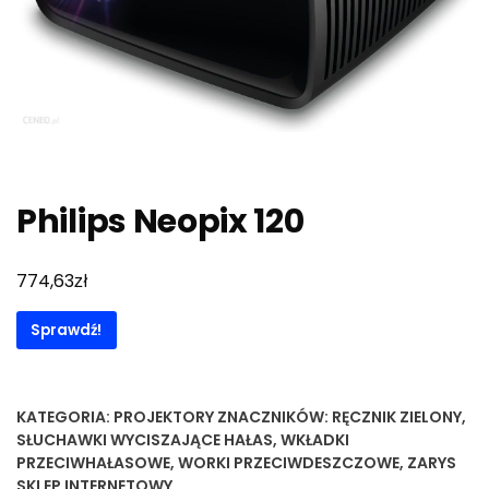
Philips Neopix 120
zł
774,63
Sprawdź!
KATEGORIA:
PROJEKTORY
ZNACZNIKÓW:
RĘCZNIK ZIELONY
,
SŁUCHAWKI WYCISZAJĄCE HAŁAS
,
WKŁADKI
PRZECIWHAŁASOWE
,
WORKI PRZECIWDESZCZOWE
,
ZARYS
SKLEP INTERNETOWY