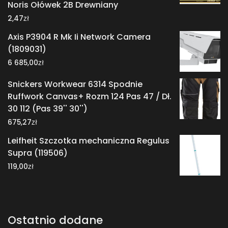
Noris Ołówek 2B Drewniany
zł
2,47
Axis P3904 R Mk Ii Network Camera
(1809031)
zł
6 685,00
Snickers Workwear 6314 Spodnie
Ruffwork Canvas+ Rozm 124 Pas 47 / Dł.
30 112 (Pas 39'' 30'')
zł
675,27
Leifheit Szczotka mechaniczna Regulus
Supra (119506)
zł
119,00
Ostatnio dodane