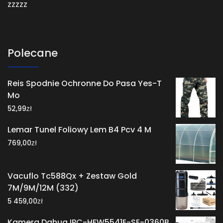
zzzzz
Polecane
Reis Spodnie Ochronne Do Pasa Yes-T
Mo
zł
52,99
Lemar Tunel Foliowy Lem B4 Pcv 4 M
zł
769,00
Vacuflo Tc588Qx + Zestaw Gold
7M/9M/12M (332)
zł
5 459,00
Kamera Dahua IPC-HFW5541E-SE-0360B