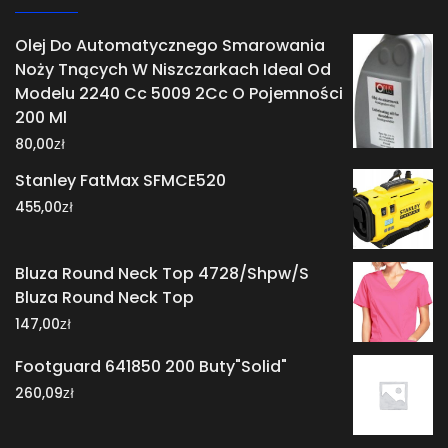
Olej Do Automatycznego Smarowania
Noży Tnących W Niszczarkach Ideal Od
Modelu 2240 Cc 5009 2Cc O Pojemności
200 Ml
zł
80,00
Stanley FatMax SFMCE520
zł
455,00
Bluza Round Neck Top 4728/Shpw/S
Bluza Round Neck Top
zł
147,00
Footguard 641850 200 Buty"Solid"
zł
260,09