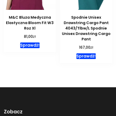
M&C Bluza Medyczna
Spodnie Unisex
Elastyczna Bloom Fit W3
Drawstring Cargo Pant
Roz Xl
4043/Tlbw/L Spodnie
Unisex Drawstring Cargo
zł
81,00
Pant
Sprawdź!
zł
167,00
Sprawdź!
Zobacz