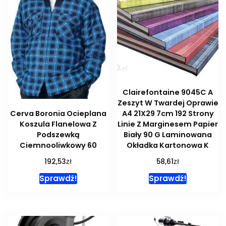
Clairefontaine 9045C A
Zeszyt W Twardej Oprawie
A4 21X29 7cm 192 Strony
Cerva Boronia Ocieplana
Linie Z Marginesem Papier
Koszula Flanelowa Z
Biały 90 G Laminowana
Podszewką
Okładka Kartonowa K
Ciemnooliwkowy 60
zł
zł
58,61
192,53
Sprawdź!
Sprawdź!