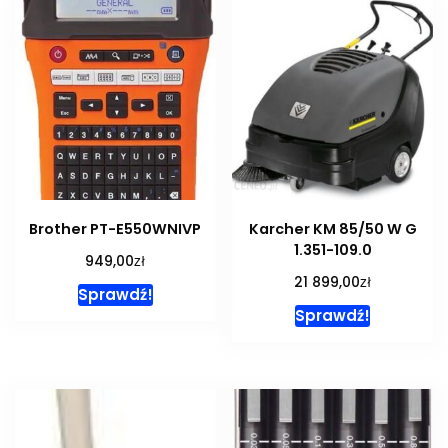
Brother PT-E550WNIVP
Karcher KM 85/50 W G
1.351-109.0
zł
949,00
zł
21 899,00
Sprawdź!
Sprawdź!