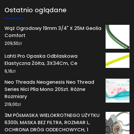
Ostatnio oglądane
Wąż Ogrodowy 19mm 3/4" X 25M Geolia
Comfort
zł
209,50
Lahti Pro Opaska Odblaskowa
Elastyczna Żółta, 3X34Cm, Ce
zł
6,16
Neo Threads Neogenesis Neo Thread
Series Nici Plla Mono 20Szt. Różne
Rozmiary
zł
219,00
3M PÓŁMASKA WIELOKROTNEGO UŻYTKU
6300L MASKA BEZ FILTRA, ROZMIAR L,
OCHRONA DRÓG ODDECHOWYCH, 1