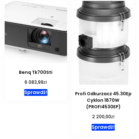
Benq Tk700Sti
zł
6 083,99
Sprawdź!
Profi Odkurzacz 45.30Ep
Cyklon 1870W
(PROFI4530EP)
zł
2 200,00
Sprawdź!