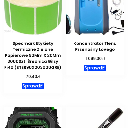
Specmark Etykiety
Koncentrator Tlenu
Termiczne Zielone
Przenośny Lovego
Papierowe 90Mm X 20Mm
zł
1 099,00
3000Szt. Średnica Gilzy
Fi40 (ETER90X203000GRE)
Sprawdź!
zł
70,40
Sprawdź!