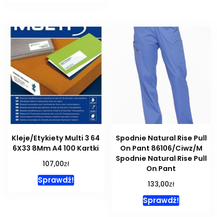
Kleje/Etykiety Multi 3 64
Spodnie Natural Rise Pull
6X33 8Mm A4 100 Kartki
On Pant 86106/Ciwz/M
Spodnie Natural Rise Pull
zł
107,00
On Pant
Sprawdź!
zł
133,00
Sprawdź!