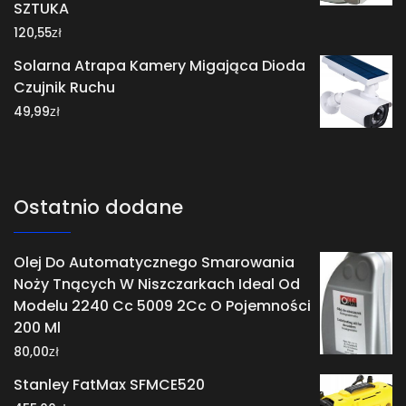
SZTUKA
zł
120,55
Solarna Atrapa Kamery Migająca Dioda
Czujnik Ruchu
zł
49,99
Ostatnio dodane
Olej Do Automatycznego Smarowania
Noży Tnących W Niszczarkach Ideal Od
Modelu 2240 Cc 5009 2Cc O Pojemności
200 Ml
zł
80,00
Stanley FatMax SFMCE520