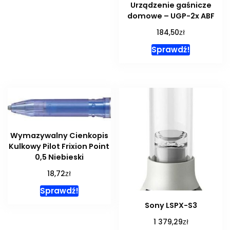
Urządzenie gaśnicze
domowe – UGP-2x ABF
zł
184,50
Sprawdź!
Wymazywalny Cienkopis
Kulkowy Pilot Frixion Point
0,5 Niebieski
zł
18,72
Sprawdź!
Sony LSPX-S3
zł
1 379,29