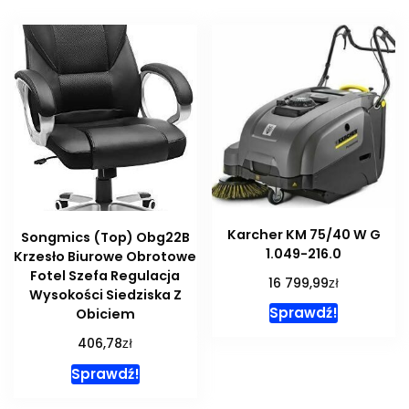
Karcher KM 75/40 W G
Songmics (Top) Obg22B
1.049-216.0
Krzesło Biurowe Obrotowe
Fotel Szefa Regulacja
zł
16 799,99
Wysokości Siedziska Z
Sprawdź!
Obiciem
zł
406,78
Sprawdź!