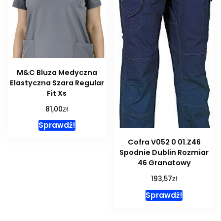
M&C Bluza Medyczna
Elastyczna Szara Regular
Fit Xs
zł
81,00
Sprawdź!
Cofra V052 0 01.Z46
Spodnie Dublin Rozmiar
46 Granatowy
zł
193,57
Sprawdź!