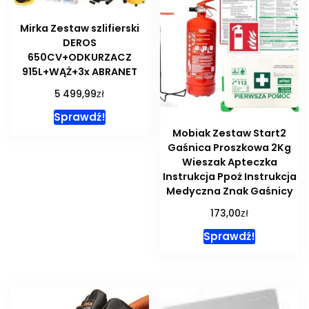
Mirka Zestaw szlifierski
DEROS
650CV+ODKURZACZ
915L+WĄŻ+3x ABRANET
zł
5 499,99
Sprawdź!
Mobiak Zestaw Start2
Gaśnica Proszkowa 2Kg
Wieszak Apteczka
Instrukcja Ppoż Instrukcja
Medyczna Znak Gaśnicy
zł
173,00
Sprawdź!