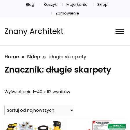
Blog
Koszyk
Moje konto
Sklep
Zamówienie
Znany Architekt
Home
Sklep
długie skarpety
Znacznik:
długie skarpety
Posortowane
Wyświetlanie 1–40 z 112 wyników
według
najnowszych