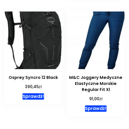
Osprey Syncro 12 Black
M&C Joggery Medyczne
Elastyczne Morskie
zł
390,45
Regular Fit Xl
Sprawdź!
zł
91,00
Sprawdź!