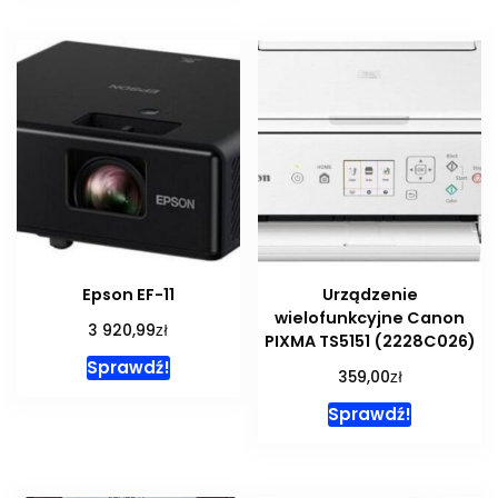
Epson EF-11
Urządzenie
wielofunkcyjne Canon
zł
3 920,99
PIXMA TS5151 (2228C026)
Sprawdź!
zł
359,00
Sprawdź!