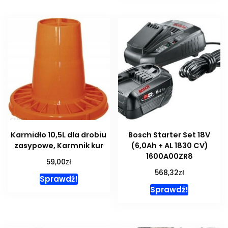
Karmidło 10,5L dla drobiu
Bosch Starter Set 18V
zasypowe, Karmnik kur
(6,0Ah + AL 1830 CV)
1600A00ZR8
zł
59,00
zł
568,32
Sprawdź!
Sprawdź!