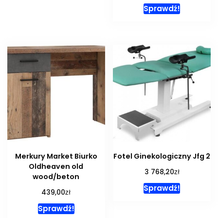
Sprawdź!
Merkury Market Biurko
Fotel Ginekologiczny Jfg 2
Oldheaven old
zł
3 768,20
wood/beton
Sprawdź!
zł
439,00
Sprawdź!