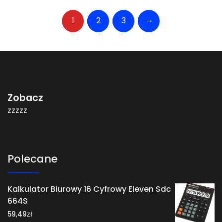
→
1
2
3
Zobacz
zzzzz
Polecane
Kalkulator Biurowy 16 Cyfrowy Eleven Sdc
664S
zł
59,49