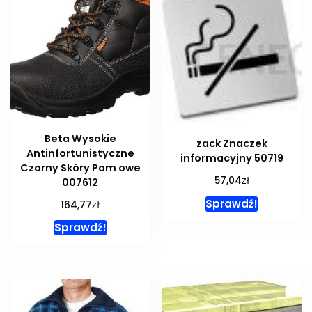
Beta Wysokie
zack Znaczek
Antinfortunistyczne
informacyjny 50719
Czarny Skóry Pom owe
zł
57,04
007612
Sprawdź!
zł
164,77
Sprawdź!