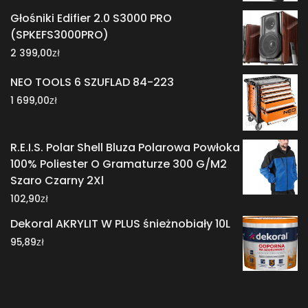
Głośniki Edifier 2.0 S3000 PRO
(SPKEFS3000PRO)
zł
2 399,00
NEO TOOLS 6 SZUFLAD 84-223
zł
1 699,00
R.E.I.S. Polar Shell Bluza Polarowa Powłoka
100% Poliester O Gramaturze 300 G/M2
Szaro Czarny 2Xl
zł
102,90
Dekoral AKRYLIT W PLUS śnieżnobiały 10L
zł
95,89