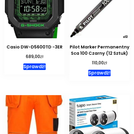
Casio DW-D5600TD -3ER
Pilot Marker Permanentny
Sca 100 Czarny (12 Sztuk)
zł
689,00
zł
110,00
Sprawdź!
Sprawdź!