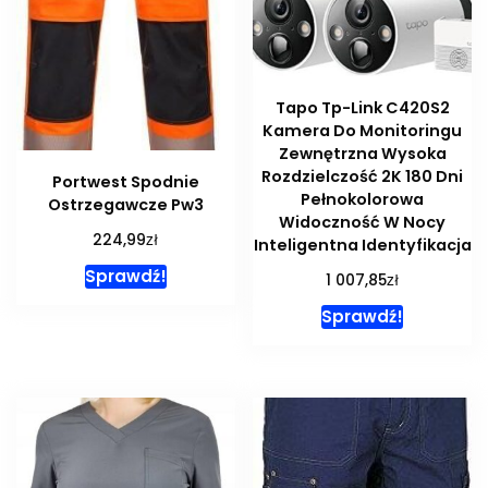
Tapo Tp-Link C420S2
Kamera Do Monitoringu
Zewnętrzna Wysoka
Rozdzielczość 2K 180 Dni
Portwest Spodnie
Pełnokolorowa
Ostrzegawcze Pw3
Widoczność W Nocy
zł
224,99
Inteligentna Identyfikacja
Sprawdź!
zł
1 007,85
Sprawdź!