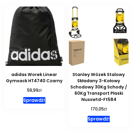
adidas Worek Linear
Stanley Wózek Stalowy
Gymsack HT4740 Czarny
Składany 3-Kołowy
Schodowy 30Kg Schody /
zł
59,99
60Kg Transport Płaski
Nusxwtd-Ft584
Sprawdź!
zł
170,05
Sprawdź!