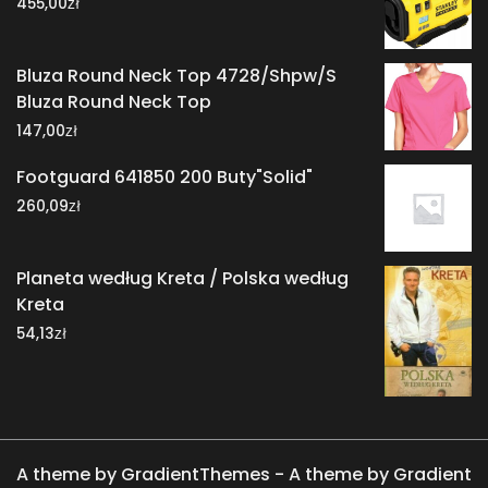
zł
455,00
Bluza Round Neck Top 4728/Shpw/S
Bluza Round Neck Top
zł
147,00
Footguard 641850 200 Buty"Solid"
zł
260,09
Planeta według Kreta / Polska według
Kreta
zł
54,13
A theme by GradientThemes - A theme by Gradient