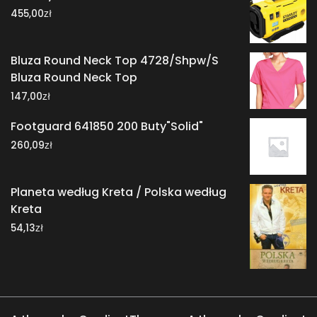
zł
455,00
Bluza Round Neck Top 4728/Shpw/S
Bluza Round Neck Top
zł
147,00
Footguard 641850 200 Buty"Solid"
zł
260,09
Planeta według Kreta / Polska według
Kreta
zł
54,13