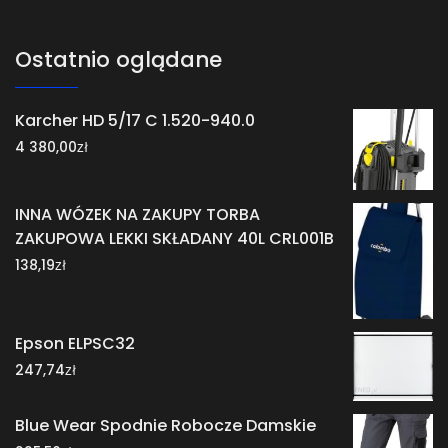
Ostatnio oglądane
Karcher HD 5/17 C 1.520-940.0
zł
4 380,00
INNA WÓZEK NA ZAKUPY TORBA
ZAKUPOWA LEKKI SKŁADANY 40L CRL001B
zł
138,19
Epson ELPSC32
zł
247,74
Blue Wear Spodnie Robocze Damskie