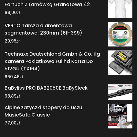
Fartuch Z Lamówką Granatową 42
zł
84,00
VERTO Tarcza diamentowa
segmentowa, 230mm (61H3S9)
zł
29,95
Technaxx Deutschland Gmbh & Co. Kg
Kamera Poklatkowa Fullhd Karta Do
512Gb (TX164)
zł
660,46
BaByliss PRO BAB2050E BaBySleek
zł
98,89
Alpine zatyczki stopery do uszu
MusicSafe Classic
zł
77,00