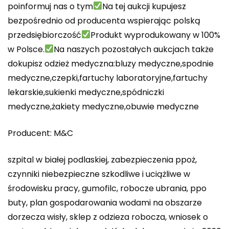
poinformuj nas o tym
Na tej aukcji kupujesz
bezpośrednio od producenta wspierając polską
przedsiębiorczość
Produkt wyprodukowany w 100%
w Polsce.
Na naszych pozostałych aukcjach także
dokupisz odzież medyczna:bluzy medyczne,spodnie
medyczne,czepki,fartuchy laboratoryjne,fartuchy
lekarskie,sukienki medyczne,spódniczki
medyczne,żakiety medyczne,obuwie medyczne
Producent: M&C
szpital w białej podlaskiej, zabezpieczenia ppoż,
czynniki niebezpieczne szkodliwe i uciążliwe w
środowisku pracy, gumofilc, robocze ubrania, ppo
buty, plan gospodarowania wodami na obszarze
dorzecza wisły, sklep z odzieza robocza, wniosek o