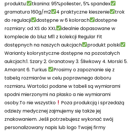
produktu:
tkanina: 95%poliester, 5% spandex
gramatura 160g/m2
4 praktyczne kieszenie
trok
do regulacji
dostępne w 6 kolorach
dostępne
rozmiary: od XS do XXL
idealnie dopasowane w
komplecie do bluz M11 z kolekcji Regular Fit
dostępnych na naszych aukcjach
produkt polski
Warianty kolorystyczne dostępne na pozostałych
aukcjach:1. Szary 2. Granatowy 3. Śliwkowy 4. Morski 5.
Amarant 6. Turkus
Prosimy o zapoznanie się z
tabelą rozmiarów w celu poprawnego doboru
rozmiaru. Wartości podane w tabeli są wymiarami
spodni mierzonymi na płasko a nie wymiarami
osoby.To nie wszystko
Poza produkcją i sprzedażą
odzieży medycznej zajmujemy się także jej
znakowaniem. Jeśli potrzebujesz wykonać swój
personalizowany napis lub logo Twojej firmy