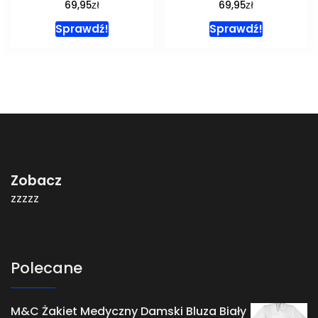
zł
zł
69,95
69,95
Sprawdź!
Sprawdź!
Zobacz
zzzzz
Polecane
M&C Żakiet Medyczny Damski Bluza Biały