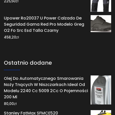
zł
225,50
Upower Ro20037 U Power Calzado De
Seguridad Gama Red Pro Modelo Greg
O2 Fo Src Esd Talla Czarny
zł
458,20
Ostatnio dodane
Olej Do Automatycznego Smarowania
Noży Tnących W Niszczarkach Ideal Od
Modelu 2240 Cc 5009 2Cc O Pojemności
200 Ml
zł
80,00
Stanley FatMax SFMCE520