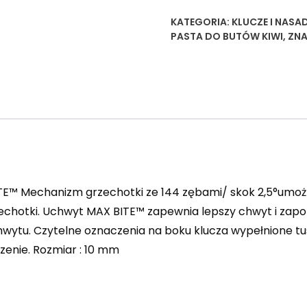
KATEGORIA:
KLUCZE I NASA
PASTA DO BUTÓW KIWI
,
ZNA
Mechanizm grzechotki ze 144 zębami/ skok 2,5°umożliw
echotki. Uchwyt MAX BITE™ zapewnia lepszy chwyt i zapob
ytu. Czytelne oznaczenia na boku klucza wypełnione tu
zenie. Rozmiar : 10 mm