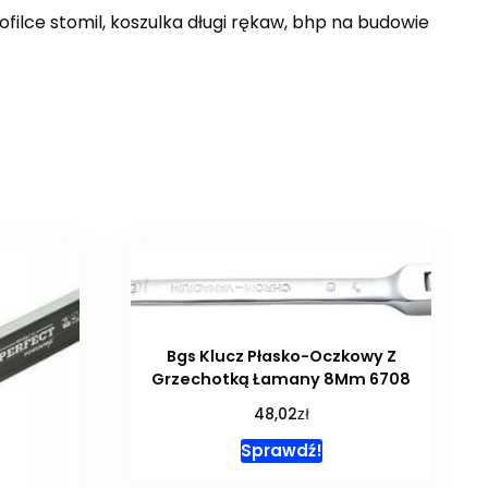
ofilce stomil, koszulka długi rękaw, bhp na budowie
Bgs Klucz Płasko-Oczkowy Z
Grzechotką Łamany 8Mm 6708
zł
48,02
Sprawdź!