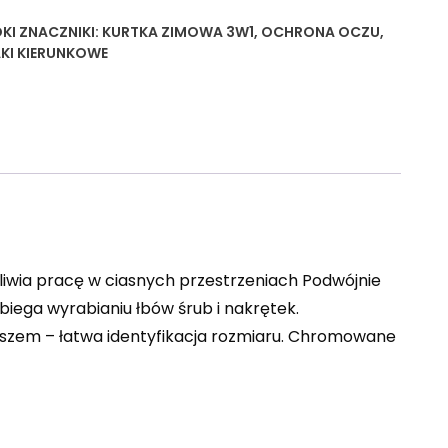
DKI
ZNACZNIKI:
KURTKA ZIMOWA 3W1
,
OCHRONA OCZU
,
KI KIERUNKOWE
ia pracę w ciasnych przestrzeniach Podwójnie
iega wyrabianiu łbów śrub i nakrętek.
szem – łatwa identyfikacja rozmiaru. Chromowane