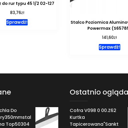
 do rur typu 45 1/2 02-127
zł
83,76
Sprawdź!
Stalco Poziomica Alumi
Powermax (S6578
zł
141,60
Sprawdź!
ane
Ostatnio ogląd
chla Do
Cofra V098 0 00.Z62
ury350mmstal
Kurtka
na Top50304
Tapicerowana"Sankt