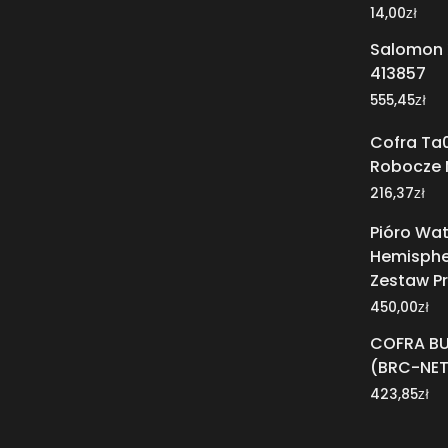
zł
14,00
Salomon X
413857
zł
555,45
Cofra Ta
Robocze 
zł
216,37
Pióro Wa
Hemisphe
Zestaw P
zł
450,00
COFRA BU
(BRC-NE
zł
423,85