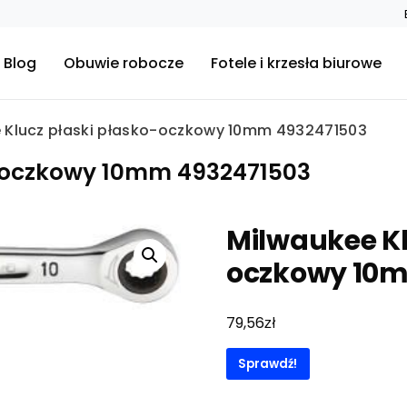
Blog
Obuwie robocze
Fotele i krzesła biurowe
 Klucz płaski płasko-oczkowy 10mm 4932471503
o-oczkowy 10mm 4932471503
Milwaukee Kl
oczkowy 10m
zł
79,56
Sprawdź!