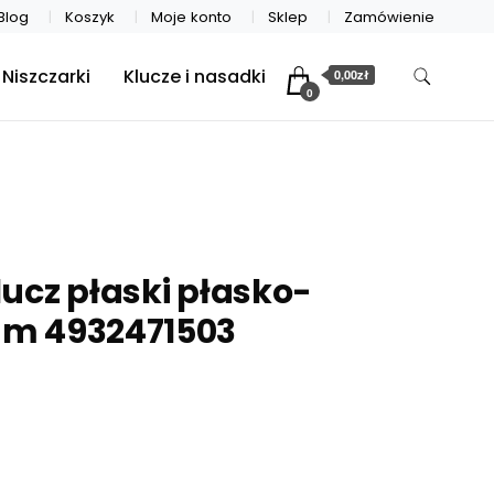
Blog
Koszyk
Moje konto
Sklep
Zamówienie
Niszczarki
Klucze i nasadki
0,00zł
0
ucz płaski płasko-
m 4932471503