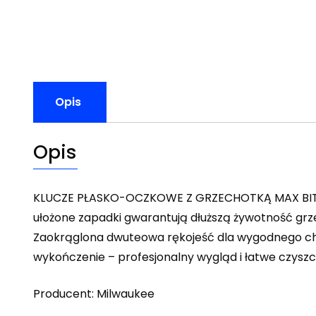
Opis
Opis
KLUCZE PŁASKO-OCZKOWE Z GRZECHOTKĄ MAX BITE™ 
ułożone zapadki gwarantują dłuższą żywotność grz
Zaokrąglona dwuteowa rękojeść dla wygodnego chw
wykończenie – profesjonalny wygląd i łatwe czyszc
Producent: Milwaukee