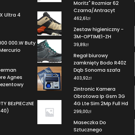
Moritz" Rozmiar 62
Czarna/Antracyt
 Ultra 4
zł
462,61
Zestaw higieniczny -
3M-OPTIME1-ZH
000 000.W Buty
zł
39,89
Mercurio
Regał biurowy
zamknięty Bodo R40Z
terman
Dąb Sonoma szafa
re Agnes
zł
403,92
rezentowy
Zintronic Kamera
Obrotowa Ip Gsm 3G
TY BEzPIECzNE
4G Lte Sim 2Mp Full Hd
T40)
zł
299,00
Maseczka Do
Sztucznego