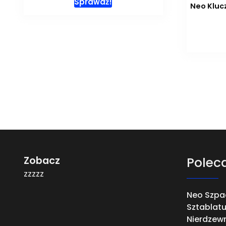
Sprawdź!
Neo Klucz
Zobacz
Polec
zzzzz
Neo Szpa
Sztablat
Nierdzew