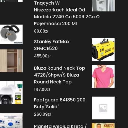
Tnących W
Niszczarkach Ideal Od
Modelu 2240 Cc 5009 2Cc O
Pojemności 200 Ml
zł
80,00
Stanley FatMax
SFMCE520
zł
455,00
Bluza Round Neck Top
4728/Shpw/S Bluza
Round Neck Top
zł
147,00
Footguard 641850 200
Buty"Solid"
zł
260,09
Planeta według Kreta /