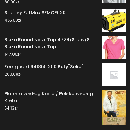
zł
80,00
Stanley FatMax SFMCE520
zł
455,00
Bluza Round Neck Top 4728/Shpw/S
Bluza Round Neck Top
zł
147,00
Footguard 641850 200 Buty"Solid"
zł
260,09
Planeta według Kreta / Polska według
Kreta
zł
54,13