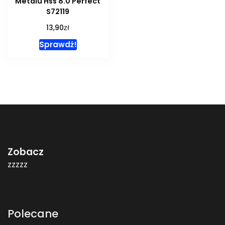
Metalu Hss 8.0 Perfect
S72119
zł
13,90
Sprawdź!
Zobacz
zzzzz
Polecane