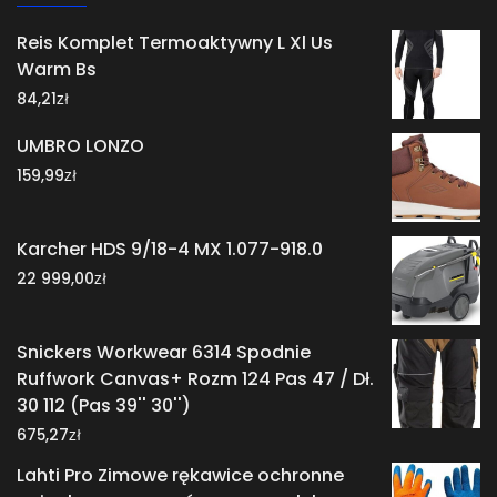
Reis Komplet Termoaktywny L Xl Us
Warm Bs
zł
84,21
UMBRO LONZO
zł
159,99
Karcher HDS 9/18-4 MX 1.077-918.0
zł
22 999,00
Snickers Workwear 6314 Spodnie
Ruffwork Canvas+ Rozm 124 Pas 47 / Dł.
30 112 (Pas 39'' 30'')
zł
675,27
Lahti Pro Zimowe rękawice ochronne