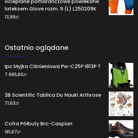
ocieplane pomarańczowe powlekane
lateksem Glove rozm. 9 (L) L250209K
zł
13,99
Ostatnio oglądane
Ipc Myjka Ciśnieniowa Pw-C25P I813P T
zł
7 665,60
3B Scientific Tablica Do Nauki Arthrose
zł
71,63
Cofra Półbuty Brc-Caspian
zł
181,67