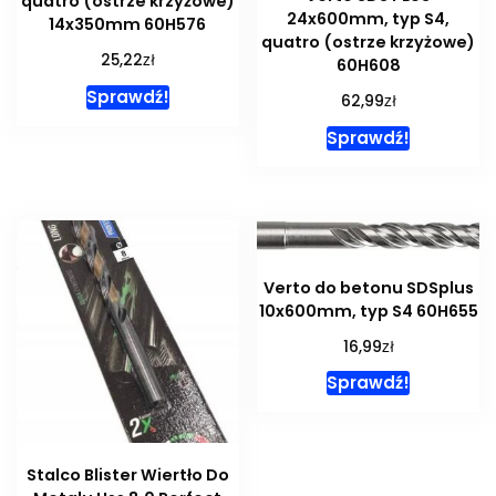
quatro (ostrze krzyżowe)
24x600mm, typ S4,
14x350mm 60H576
quatro (ostrze krzyżowe)
zł
25,22
60H608
Sprawdź!
zł
62,99
Sprawdź!
Verto do betonu SDSplus
10x600mm, typ S4 60H655
zł
16,99
Sprawdź!
Stalco Blister Wiertło Do