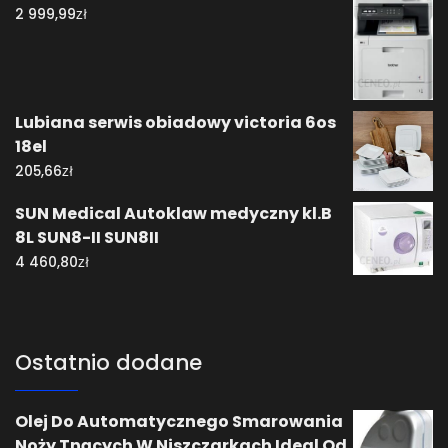
zł
2 999,99
Lubiana serwis obiadowy victoria 6os
18el
zł
205,66
SUN Medical Autoklaw medyczny kl.B
8L SUN8-II SUN8II
zł
4 460,80
Ostatnio dodane
Olej Do Automatycznego Smarowania
Noży Tnących W Niszczarkach Ideal Od