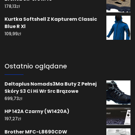
zł
178,13
Kurtka Softshell Z Kapturem Classic
Blue R Xl
zł
109,99
Ostatnio oglądane
Deltaplus Nomads3Ma Buty Z Pełnej
Skóry S3 Ci Hi Wr Src Brązowe
zł
699,73
HP 142A Czarny (W1420A)
zł
197,27
Brother MFC-L8690CDW