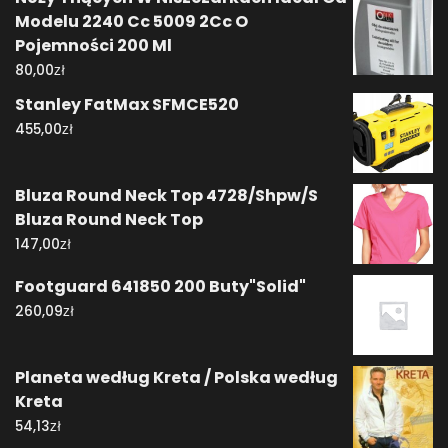
Modelu 2240 Cc 5009 2Cc O
Pojemności 200 Ml
zł
80,00
Stanley FatMax SFMCE520
zł
455,00
Bluza Round Neck Top 4728/Shpw/S
Bluza Round Neck Top
zł
147,00
Footguard 641850 200 Buty"Solid"
zł
260,09
Planeta według Kreta / Polska według
Kreta
zł
54,13