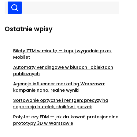
Ostatnie wpisy
Bilety ZTM w minutę — kupuj wygodnie przez
Mobilet
Automaty vendingowe w biurach i obiektach
publicznych
Agencja influencer marketing Warszawa:
kampanie nano, realne wyniki
Sortowanie optyczne i rentgen: precyzyjna
separacja butelek, słoików i puszek
PolyJet czy FDM — jak drukować profesjonalne
prototypy 3D w Warszawie