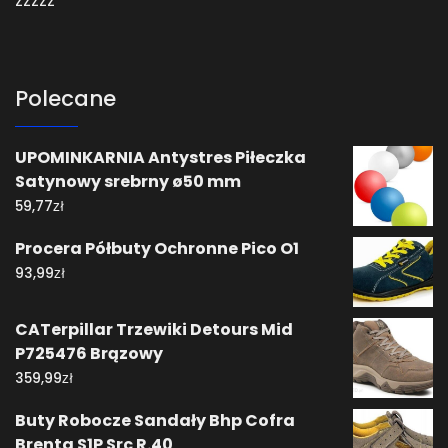
zzzzz
Polecane
UPOMINKARNIA Antystres Piłeczka
Satynowy srebrny ø50 mm
zł
59,77
Procera Półbuty Ochronne Pico O1
zł
93,99
CATerpillar Trzewiki Detours Mid
P725476 Brązowy
zł
359,99
Buty Robocze Sandały Bhp Cofra
Brenta S1P Src R.40