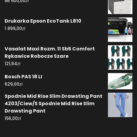
zł
56 500,00
Drukarka Epson EcoTank L810
zł
1 899,00
Vasalat Maxi Rozm. 11 Sb5 Comfort
Rękawice Robocze Szare
zł
121,64
Bosch PAS 18 LI
zł
629,00
Spodnie Mid Rise Slim Drawsting Pant
4203/Ciew/S Spodnie Mid Rise Slim
Drawsting Pant
zł
156,00