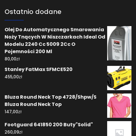
Ostatnio dodane
Olej Do Automatycznego Smarowania
Noży Tnących W Niszczarkach Ideal Od
Modelu 2240 Cc 5009 2Cc O
Pojemności 200 Ml
zł
80,00
Stanley FatMax SFMCE520
zł
455,00
Bluza Round Neck Top 4728/Shpw/S
Bluza Round Neck Top
zł
147,00
Footguard 641850 200 Buty"Solid"
zł
260,09