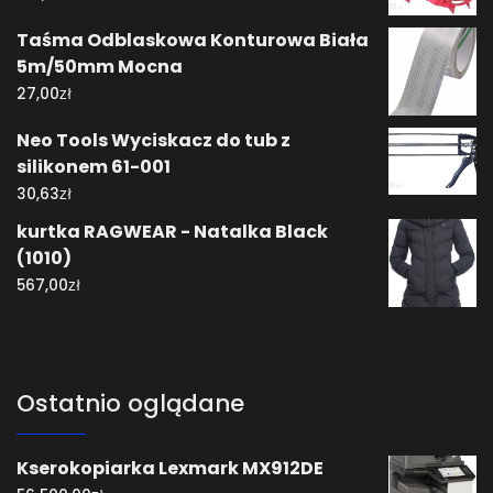
Taśma Odblaskowa Konturowa Biała
5m/50mm Mocna
zł
27,00
Neo Tools Wyciskacz do tub z
silikonem 61-001
zł
30,63
kurtka RAGWEAR - Natalka Black
(1010)
zł
567,00
Ostatnio oglądane
Kserokopiarka Lexmark MX912DE