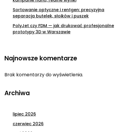
Sortowanie optyczne i rentgen: precyzyjna
separacja butelek, słoików i puszek
PolyJet czy FDM — jak drukować profesjonalne
prototypy 3D w Warszawie
Najnowsze komentarze
Brak komentarzy do wyświetlenia.
Archiwa
lipiec 2026
czerwiec 2026