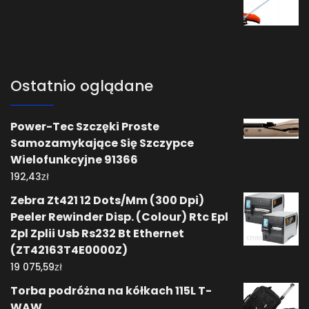
Ostatnio oglądane
Power-Tec Szczęki Proste
Samozamykające Się Szczypce
Wielofunkcyjne 91366
zł
192,43
Zebra Zt421 12 Dots/Mm (300 Dpi)
Peeler Rewinder Disp. (Colour) Rtc Epl
Zpl Zplii Usb Rs232 Bt Ethernet
(ZT42163T4E0000Z)
zł
19 075,59
Torba podróżna na kółkach 115L T-
WAW