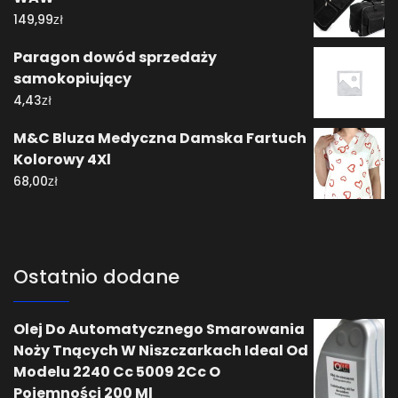
zł
149,99
Paragon dowód sprzedaży
samokopiujący
zł
4,43
M&C Bluza Medyczna Damska Fartuch
Kolorowy 4Xl
zł
68,00
Ostatnio dodane
Olej Do Automatycznego Smarowania
Noży Tnących W Niszczarkach Ideal Od
Modelu 2240 Cc 5009 2Cc O
Pojemności 200 Ml