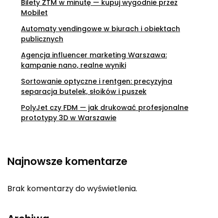
Bilety ZTM w minutę — kupuj wygodnie przez
Mobilet
Automaty vendingowe w biurach i obiektach
publicznych
Agencja influencer marketing Warszawa:
kampanie nano, realne wyniki
Sortowanie optyczne i rentgen: precyzyjna
separacja butelek, słoików i puszek
PolyJet czy FDM — jak drukować profesjonalne
prototypy 3D w Warszawie
Najnowsze komentarze
Brak komentarzy do wyświetlenia.