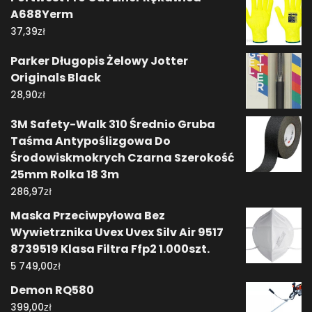
A688Yerm
zł
37,39
Parker Długopis Żelowy Jotter
Originals Black
zł
28,90
3M Safety-Walk 310 Średnio Gruba
Taśma Antypoślizgowa Do
Środowiskmokrych Czarna Szerokość
25mm Rolka 18 3m
zł
286,97
Maska Przeciwpyłowa Bez
Wywietrznika Uvex Uvex Silv Air 9517
8739519 Klasa Filtra Ffp2 1.000szt.
zł
5 749,00
Demon RQ580
zł
399,00