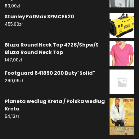
zł
80,00
Stanley FatMax SFMCE520
zł
455,00
Bluza Round Neck Top 4728/Shpw/S
Bluza Round Neck Top
zł
147,00
Footguard 641850 200 Buty"Solid"
zł
260,09
Planeta według Kreta / Polska według
Kreta
zł
54,13