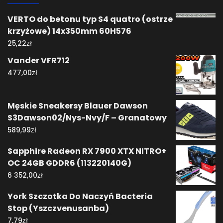
VERTO do betonu typ S4 quatro (ostrze
krzyżowe) 14x350mm 60H576
zł
25,22
Vander VFR712
zł
477,00
Męskie Sneakersy Blauer Dawson
S3Dawson02/Nys-Nvy/F – Granatowy
zł
589,99
Sapphire Radeon RX 7900 XTX NITRO+
OC 24GB GDDR6 (113220140G)
zł
6 352,00
York Szczotka Do Naczyń Bacteria
Stop (Yszczvenusanba)
zł
7,79