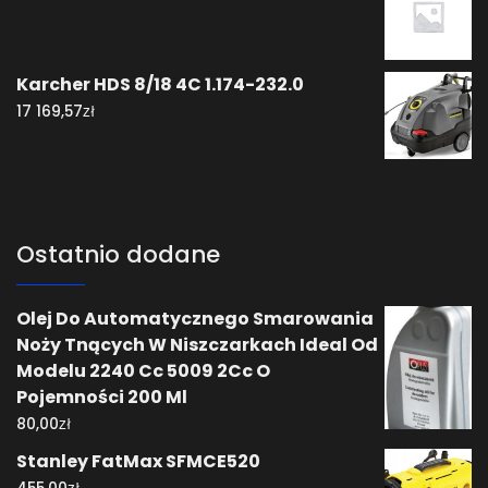
Karcher HDS 8/18 4C 1.174-232.0
zł
17 169,57
Ostatnio dodane
Olej Do Automatycznego Smarowania
Noży Tnących W Niszczarkach Ideal Od
Modelu 2240 Cc 5009 2Cc O
Pojemności 200 Ml
zł
80,00
Stanley FatMax SFMCE520
zł