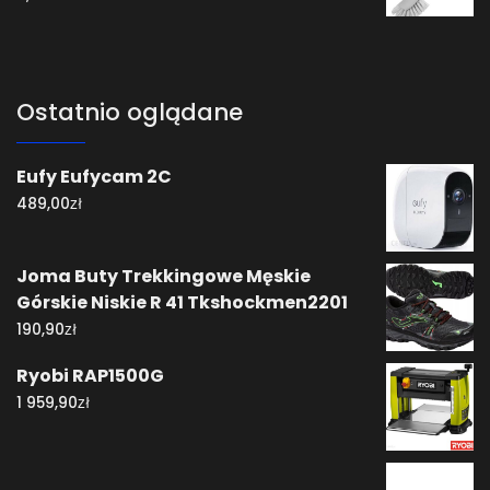
Ostatnio oglądane
Eufy Eufycam 2C
zł
489,00
Joma Buty Trekkingowe Męskie
Górskie Niskie R 41 Tkshockmen2201
zł
190,90
Ryobi RAP1500G
zł
1 959,90