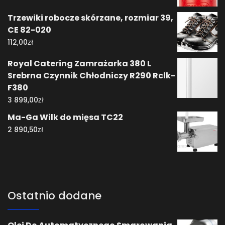
Trzewiki robocze skórzane, rozmiar 39,
CE 82-020
zł
112,00
Royal Catering Zamrażarka 380 L
Srebrna Czynnik Chłodniczy R290 Rclk-
F380
zł
3 899,00
Ma-Ga Wilk do mięsa TC22
zł
2 890,50
Ostatnio dodane