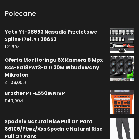
Polecane
Yato Yt-38653 Nasadki Przelotowe
Spline 17el. YT38653
zł
121,89
Oferta Monitoringu 6X Kamera 8 Mpx
Bcs-Ea18Fwr3-G Ir 30M Wbudowany
Mikrofon
zł
4 106,00
Brother PT-E550WNIVP
zł
949,00
Spodnie Natural Rise Pull On Pant
86106/Ptwz/Xxs Spodnie Natural Rise
Pull On Pant