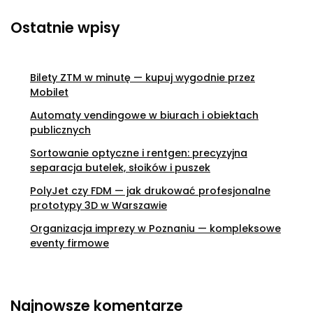
Ostatnie wpisy
Bilety ZTM w minutę — kupuj wygodnie przez
Mobilet
Automaty vendingowe w biurach i obiektach
publicznych
Sortowanie optyczne i rentgen: precyzyjna
separacja butelek, słoików i puszek
PolyJet czy FDM — jak drukować profesjonalne
prototypy 3D w Warszawie
Organizacja imprezy w Poznaniu — kompleksowe
eventy firmowe
Najnowsze komentarze