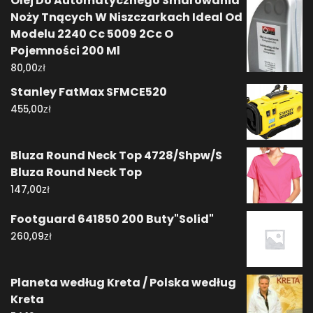
Olej Do Automatycznego Smarowania
Noży Tnących W Niszczarkach Ideal Od
Modelu 2240 Cc 5009 2Cc O
Pojemności 200 Ml
zł
80,00
Stanley FatMax SFMCE520
zł
455,00
Bluza Round Neck Top 4728/Shpw/S
Bluza Round Neck Top
zł
147,00
Footguard 641850 200 Buty"Solid"
zł
260,09
Planeta według Kreta / Polska według
Kreta