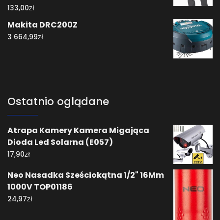
zł
133,00
Makita DRC200Z
zł
3 664,99
Ostatnio oglądane
Atrapa Kamery Kamera Migająca
Dioda Led Solarna (E057)
zł
17,90
Neo Nasadka Sześciokątna 1/2" 16Mm
1000V TOP01186
zł
24,97