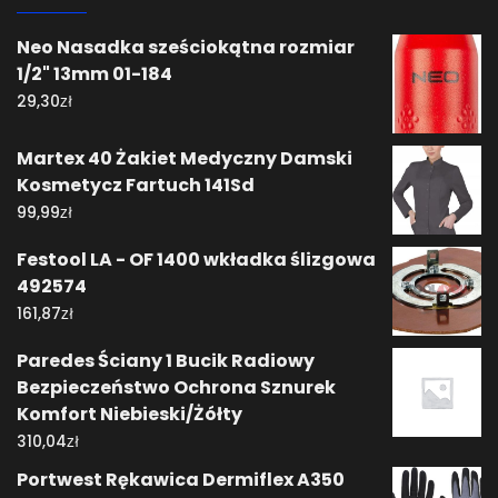
Neo Nasadka sześciokątna rozmiar
1/2" 13mm 01-184
zł
29,30
Martex 40 Żakiet Medyczny Damski
Kosmetycz Fartuch 141Sd
zł
99,99
Festool LA - OF 1400 wkładka ślizgowa
492574
zł
161,87
Paredes Ściany 1 Bucik Radiowy
Bezpieczeństwo Ochrona Sznurek
Komfort Niebieski/Żółty
zł
310,04
Portwest Rękawica Dermiflex A350