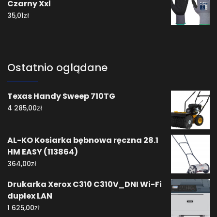
Czarny Xxl
zł
35,01
Ostatnio oglądane
Texas Handy Sweep 710TG
zł
4 285,00
AL-KO Kosiarka bębnowa ręczna 28.1
HM EASY (113864)
zł
364,00
Drukarka Xerox C310 C310V_DNI Wi-Fi
duplex LAN
zł
1 625,00