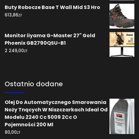
Buty Robocze Base T Wall Mid S3 Hro
zł
613,86
Monitor iiyama G-Master 27" Gold
Phoenix GB2790QSU-B1
zł
2 249,00
Ostatnio dodane
Olej Do Automatycznego Smarowania
Noży Tnących W Niszczarkach Ideal Od
Modelu 2240 Cc 5009 2Cc O
Pojemności 200 Ml
zł
80,00