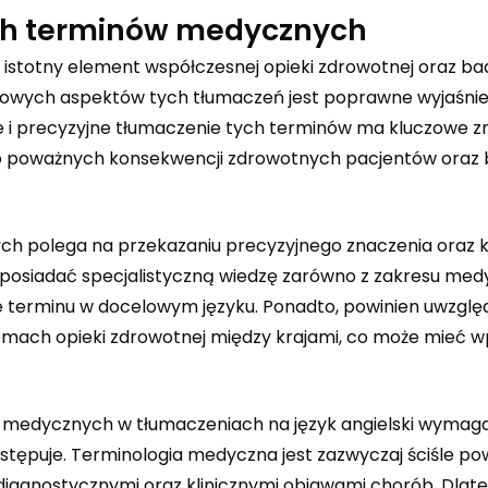
ych terminów medycznych
 istotny element współczesnej opieki zdrowotnej oraz b
zowych aspektów tych tłumaczeń jest poprawne wyjaśnie
i precyzyjne tłumaczenie tych terminów ma kluczowe z
o poważnych konsekwencji zdrowotnych pacjentów oraz
ch polega na przekazaniu precyzyjnego znaczenia oraz 
posiadać specjalistyczną wiedzę zarówno z zakresu medyc
ie terminu w docelowym języku. Ponadto, powinien uwzglę
emach opieki zdrowotnej między krajami, co może mieć w
w medycznych w tłumaczeniach na język angielski wymag
stępuje. Terminologia medyczna jest zazwyczaj ściśle po
iagnostycznymi oraz klinicznymi objawami chorób. Dlate