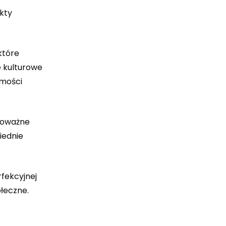
kty
które
 kulturowe
omości
poważne
iednie
fekcyjnej
ołeczne.