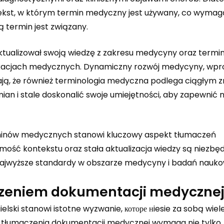
tekst, w którym termin medyczny jest używany, co wymag
ą termin jest związany.
tualizował swoją wiedzę z zakresu medycyny oraz termin
likacjach medycznych. Dynamiczny rozwój medycyny, wp
ją, że również terminologia medyczna podlega ciągłym 
an i stale doskonalić swoje umiejętności, aby zapewnić 
rminów medycznych stanowi kluczowy aspekt tłumaczeń
omość kontekstu oraz stała aktualizacja wiedzy są niezbę
najwyższe standardy w obszarze medycyny i badań nauk
czeniem dokumentacji medyczne
ski stanowi istotne wyzwanie, которе нiesie za sobą wiele
s tłumaczenia dokumentacji medycznej wymaga nie tylko