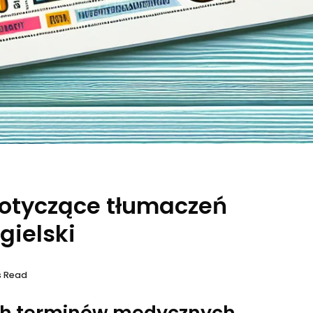
dotyczące tłumaczeń
gielski
s Read
ych terminów medycznych