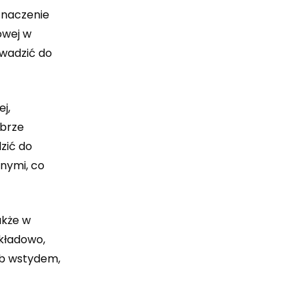
znaczenie
owej w
wadzić do
j,
obrze
zić do
nymi, co
akże w
ykładowo,
ub wstydem,