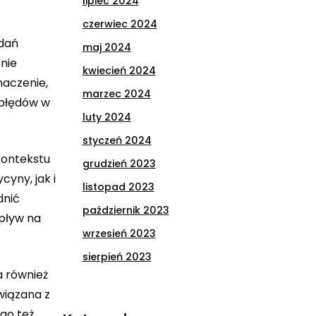
lipiec 2024
czerwiec 2024
adań
maj 2024
nie
kwiecień 2024
naczenie,
marzec 2024
 błędów w
luty 2024
styczeń 2024
kontekstu
grudzień 2023
yny, jak i
listopad 2023
dnić
październik 2023
pływ na
wrzesień 2023
sierpień 2023
a również
wiązana z
go też,