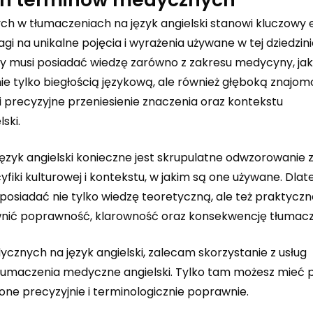
h w tłumaczeniach na język angielski stanowi kluczowy
 na unikalne pojęcia i wyrażenia używane w tej dziedzini
musi posiadać wiedzę zarówno z zakresu medycyny, jak 
 nie tylko biegłością językową, ale również głęboką znajom
i precyzyjne przeniesienie znaczenia oraz kontekstu
ski.
yk angielski konieczne jest skrupulatne odwzorowanie 
fiki kulturowej i kontekstu, w jakim są one używane. Dlat
i posiadać nie tylko wiedzę teoretyczną, ale też praktycz
nić poprawność, klarowność oraz konsekwencję tłumacz
cznych na język angielski, zalecam skorzystanie z usług
łumaczenia medyczne angielski
. Tylko tam możesz mieć 
 precyzyjnie i terminologicznie poprawnie.