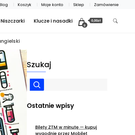
Blog
Koszyk
Moje konto
Sklep
Zamówienie
Niszczarki
Klucze i nasadki
0,00zł
0
ngielski
Szukaj
Ostatnie wpisy
Bilety ZTM w minutę — kupuj
wygodnie przez Mobilet