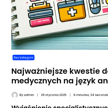
Bez kategorii
Najważniejsze kwestie 
medycznych na język an
By
admin
29 stycznia 2025
6 minutes, 34 second
Wyjaśnienie specjalistyczn