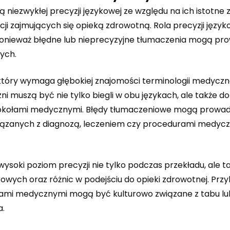
niezwykłej precyzji językowej ze względu na ich istotne 
ji zajmujących się opieką zdrowotną. Rola precyzji język
onieważ błędne lub nieprecyzyjne tłumaczenia mogą pro
ych.
tóry wymaga głębokiej znajomości terminologii medyczne
 muszą być nie tylko biegli w obu językach, ale także d
otokołami medycznymi. Błędy tłumaczeniowe mogą prowad
wiązanych z diagnozą, leczeniem czy procedurami medycz
oki poziom precyzji nie tylko podczas przekładu, ale t
wych oraz różnic w podejściu do opieki zdrowotnej. Prz
rami medycznymi mogą być kulturowo związane z tabu l
a.