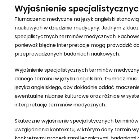
Wyjaśnienie specjalistyczn
Tłumaczenia medyczne na język angielski stanowią
naukowych w dziedzinie medycyny. Jednym z kluc
specjalistycznych terminów medycznych. Fachowe 
ponieważ błędne interpretacje mogą prowadzić d
przeprowadzanych badaniach naukowych.
Wyjaśnienie specjalistycznych terminów medyczny
danego terminu w języku angielskim. Tłumacz musi 
języka angielskiego, aby dokładnie oddać znaczen
ewentualne niuanse kulturowe oraz różnice w syst
interpretację terminów medycznych.
Skuteczne wyjaśnienie specjalistycznych terminó
uwzględnienia kontekstu, w którym dany termin wy
konkretnymi procedurami leczniczymi, badaniami d