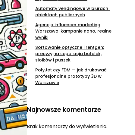
Automaty vendingowe w biurach i
obiektach publicznych
Agencja influencer marketing
Warszawa: kampanie nano, realne
wyniki
Sortowanie optyczne i rentgen:
precyzyjna separacja butelek,
słoików i puszek
PolyJet czy FDM — jak drukować
profesjonalne prototypy 3D w
Warszawie
Najnowsze komentarze
Brak komentarzy do wyświetlenia.