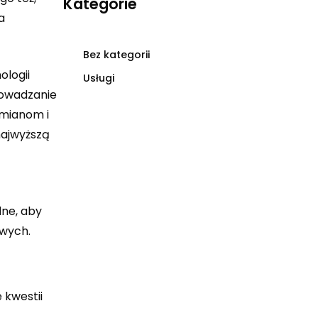
Kategorie
a
Bez kategorii
ologii
Usługi
rowadzanie
zmianom i
najwyższą
dne, aby
owych.
j
 kwestii