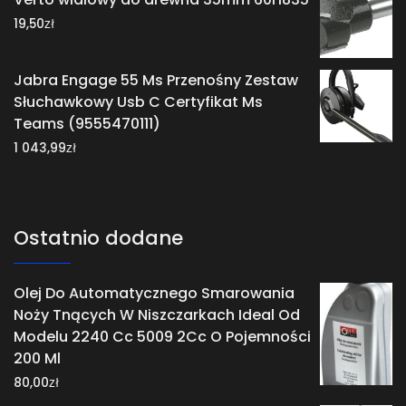
zł
19,50
Jabra Engage 55 Ms Przenośny Zestaw
Słuchawkowy Usb C Certyfikat Ms
Teams (9555470111)
zł
1 043,99
Ostatnio dodane
Olej Do Automatycznego Smarowania
Noży Tnących W Niszczarkach Ideal Od
Modelu 2240 Cc 5009 2Cc O Pojemności
200 Ml
zł
80,00