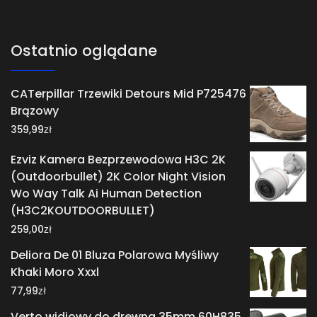
Ostatnio oglądane
CATerpillar Trzewiki Detours Mid P725476
Brązowy
zł
359,99
Ezviz Kamera Bezprzewodowa H3C 2K
(Outdoorbullet) 2K Color Night Vision
Wo Way Talk Ai Human Detection
(H3C2KOUTDOORBULLET)
zł
259,00
Deliora De 01 Bluza Polarowa Myśliwy
Khaki Moro Xxxl
zł
77,99
Verto widiowy do drewna 35mm 60H835