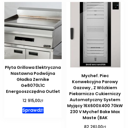
Płyta Grillowa Elektryczna
Nastawna Podwójna
Mychef. Piec
Gładka Zernike
Konwekcyjno Parowy
Ge8070L1C
Gazowy , Z Wózkiem
Energooszczędna Outlet
Piekarniczo Cukierniczy
Automatyczny System
zł
12 915,00
Myjący 16X600X400 70kW
Sprawdź!
230 V Mychef Bake Max
Maste (BAK
zł
82 261,00