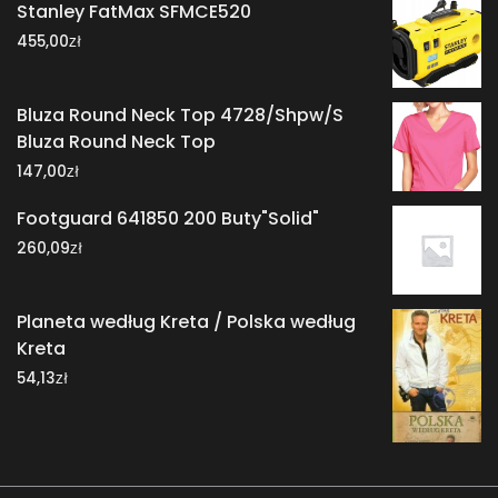
Stanley FatMax SFMCE520
zł
455,00
Bluza Round Neck Top 4728/Shpw/S
Bluza Round Neck Top
zł
147,00
Footguard 641850 200 Buty"Solid"
zł
260,09
Planeta według Kreta / Polska według
Kreta
zł
54,13