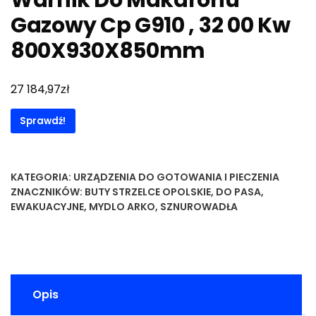
Warnik Do Makaronu
Gazowy Cp G910 , 32 00 Kw
800X930X850mm
zł
27 184,97
Sprawdź!
KATEGORIA:
URZĄDZENIA DO GOTOWANIA I PIECZENIA
ZNACZNIKÓW:
BUTY STRZELCE OPOLSKIE
,
DO PASA
,
EWAKUACYJNE
,
MYDLO ARKO
,
SZNUROWADŁA
Opis