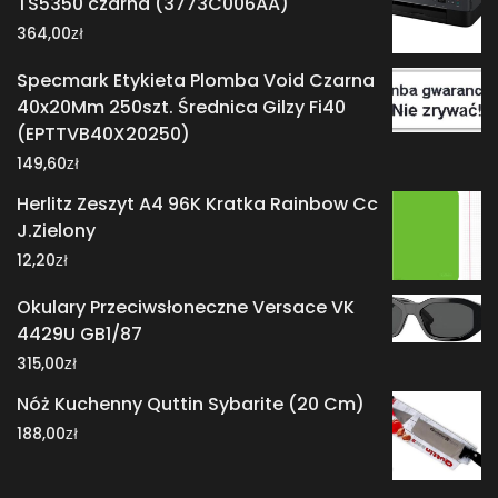
TS5350 czarna (3773C006AA)
zł
364,00
Specmark Etykieta Plomba Void Czarna
40x20Mm 250szt. Średnica Gilzy Fi40
(EPTTVB40X20250)
zł
149,60
Herlitz Zeszyt A4 96K Kratka Rainbow Cc
J.Zielony
zł
12,20
Okulary Przeciwsłoneczne Versace VK
4429U GB1/87
zł
315,00
Nóż Kuchenny Quttin Sybarite (20 Cm)
zł
188,00