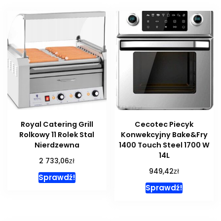
Royal Catering Grill
Cecotec Piecyk
Rolkowy 11 Rolek Stal
Konwekcyjny Bake&Fry
Nierdzewna
1400 Touch Steel 1700 W
14L
zł
2 733,06
zł
949,42
Sprawdź!
Sprawdź!