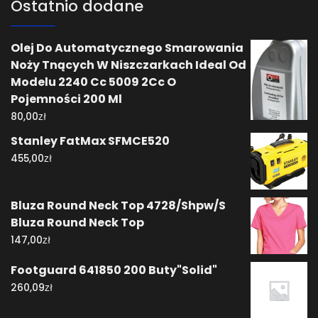
Ostatnio dodane
Olej Do Automatycznego Smarowania
Noży Tnących W Niszczarkach Ideal Od
Modelu 2240 Cc 5009 2Cc O
Pojemności 200 Ml
zł
80,00
Stanley FatMax SFMCE520
zł
455,00
Bluza Round Neck Top 4728/Shpw/S
Bluza Round Neck Top
zł
147,00
Footguard 641850 200 Buty"Solid"
zł
260,09