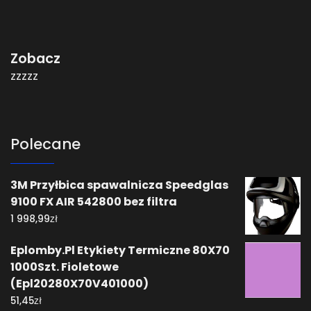
Zobacz
zzzzz
Polecane
3M Przyłbica spawalnicza Speedglas
9100 FX AIR 542800 bez filtra
zł
1 998,99
Eplomby.Pl Etykiety Termiczne 80X70
1000Szt. Fioletowe
(Epl20280X70V401000)
zł
51,45