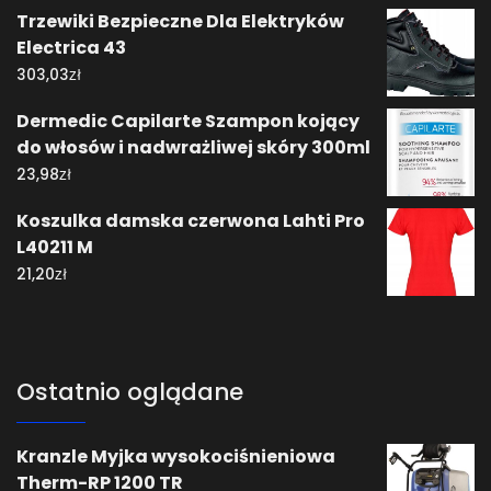
Trzewiki Bezpieczne Dla Elektryków
Electrica 43
zł
303,03
Dermedic Capilarte Szampon kojący
do włosów i nadwrażliwej skóry 300ml
zł
23,98
Koszulka damska czerwona Lahti Pro
L40211 M
zł
21,20
Ostatnio oglądane
Kranzle Myjka wysokociśnieniowa
Therm-RP 1200 TR