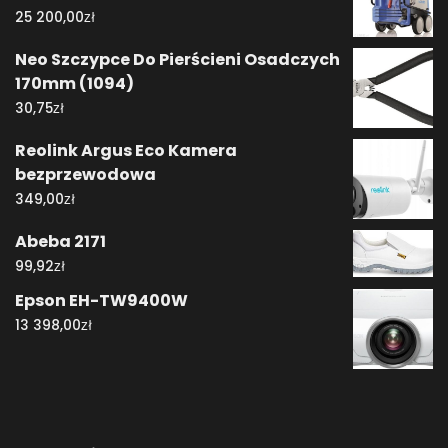
zł
25 200,00
Neo Szczypce Do Pierścieni Osadczych
170mm (1094)
zł
30,75
Reolink Argus Eco Kamera
bezprzewodowa
zł
349,00
Abeba 2171
zł
99,92
Epson EH-TW9400W
zł
13 398,00