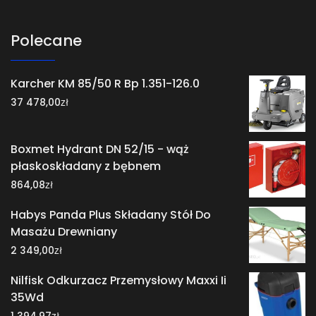
Polecane
Karcher KM 85/50 R Bp 1.351-126.0
zł
37 478,00
Boxmet Hydrant DN 52/15 - wąż
płaskoskładany z bębnem
zł
864,08
Habys Panda Plus Składany Stół Do
Masażu Drewniany
zł
2 349,00
Nilfisk Odkurzacz Przemysłowy Maxxi Ii
35Wd
zł