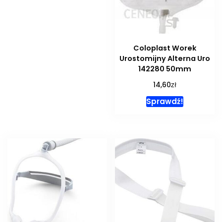
Coloplast Worek
Urostomijny Alterna Uro
142280 50mm
zł
14,60
Sprawdź!