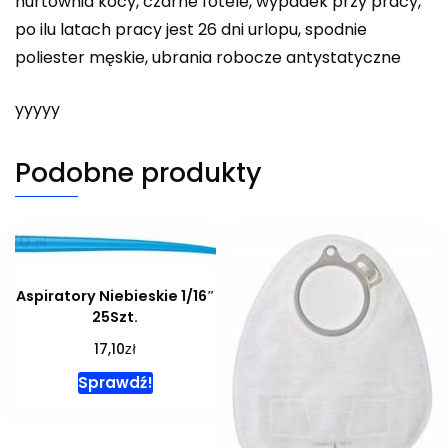
hurtownia kocy, czarne fotele, wypadek przy pracy,
po ilu latach pracy jest 26 dni urlopu, spodnie
poliester męskie, ubrania robocze antystatyczne
yyyyy
Podobne produkty
Aspiratory Niebieskie 1/16″
25Szt.
zł
17,10
Sprawdź!