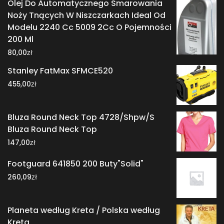
Olej Do Automatycznego Smarowania
Noży Tnących W Niszczarkach Ideal Od
Modelu 2240 Cc 5009 2Cc O Pojemności
200 Ml
zł
80,00
Stanley FatMax SFMCE520
zł
455,00
Bluza Round Neck Top 4728/Shpw/S
Bluza Round Neck Top
zł
147,00
Footguard 641850 200 Buty"Solid"
zł
260,09
Planeta według Kreta / Polska według
Kreta