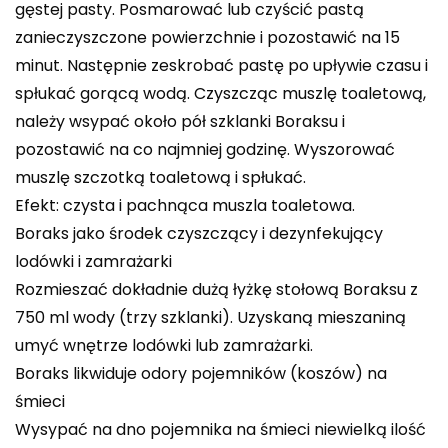
gęstej pasty. Posmarować lub czyścić pastą
zanieczyszczone powierzchnie i pozostawić na 15
minut. Następnie zeskrobać pastę po upływie czasu i
spłukać gorącą wodą. Czyszcząc muszlę toaletową,
należy wsypać około pół szklanki Boraksu i
pozostawić na co najmniej godzinę. Wyszorować
muszlę szczotką toaletową i spłukać.
Efekt: czysta i pachnąca muszla toaletowa.
Boraks jako środek czyszczący i dezynfekujący
lodówki i zamrażarki
Rozmieszać dokładnie dużą łyżkę stołową Boraksu z
750 ml wody (trzy szklanki). Uzyskaną mieszaniną
umyć wnętrze lodówki lub zamrażarki.
Boraks likwiduje odory pojemników (koszów) na
śmieci
Wysypać na dno pojemnika na śmieci niewielką ilość