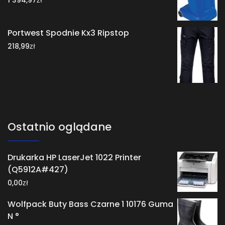
1 394,97
Portwest Spodnie Kx3 Ripstop
zł
218,99
Ostatnio oglądane
Drukarka HP LaserJet 1022 Printer
(Q5912A#427)
zł
0,00
Wolfpack Buty Bass Czarne 1 10176 Guma
N °