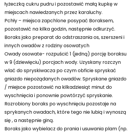
łyżeczką cukru pudru i pozostawić małą kupkę w
miejscach nawiedzanych przez karaluchy.
Pchły – miejsca zapchlone posypać Boraksem,
pozostawić na kilka godzin, następnie odkurzyć.
Boraks jako preparat do odstraszania os, szerszeni i
innych owadów z rodziny osowatych
Owady osowate- rozpuścić 1 (jedną) porcję boraksu
w 9 (dziewięciu) porcjach wody. Uzyskany rozczyn
wlać do spryskiwacza po czym obficie spryskać
gniazdo niepożądanych owadów. Spryskane gniazdo
/ miejsce pozostawić na kilkadziesiąt minut do
wyschnięcia i ponownie powtórzyć spryskanie.
Rozrobiony boraks po wyschnięciu pozostaje na
sprykanych owadach, które tego nie lubią i wynoszą
się , a następnie giną.
Boraks jako wybielacz do prania i usuwania plam (np.