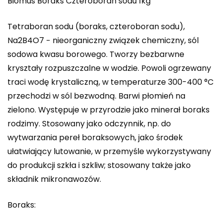
Biomus Boraks Czteroboran sodu 1kg
Tetraboran sodu (boraks, czteroboran sodu),
Na2B4O7 − nieorganiczny związek chemiczny, sól
sodowa kwasu borowego. Tworzy bezbarwne
kryształy rozpuszczalne w wodzie. Powoli ogrzewany
traci wodę krystaliczną, w temperaturze 300-400 °C
przechodzi w sól bezwodną. Barwi płomień na
zielono. Występuje w przyrodzie jako minerał boraks
rodzimy. Stosowany jako odczynnik, np. do
wytwarzania pereł boraksowych, jako środek
ułatwiający lutowanie, w przemyśle wykorzystywany
do produkcji szkła i szkliw; stosowany także jako
składnik mikronawozów.
Boraks: