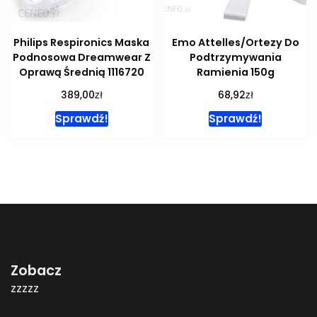
Philips Respironics Maska
Emo Attelles/Ortezy Do
Podnosowa Dreamwear Z
Podtrzymywania
Oprawą Średnią 1116720
Ramienia 150g
zł
zł
389,00
68,92
Sprawdź!
Sprawdź!
Zobacz
zzzzz