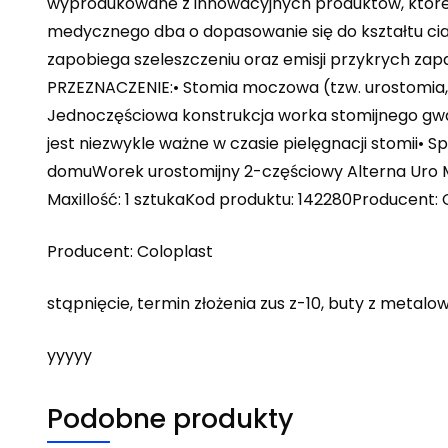
wyprodukowane z innowacyjnych produktów, które 
medycznego dba o dopasowanie się do kształtu ciała
zapobiega szeleszczeniu oraz emisji przykrych z
PRZEZNACZENIE:• Stomia moczowa (tzw. urostomia,
Jednoczęściowa konstrukcja worka stomijnego gwaran
jest niezwykle ważne w czasie pielęgnacji stomii•
domuWorek urostomijny 2-częściowy Alterna Uro
MaxiIlość: 1 sztukaKod produktu: 142280Producent
Producent: Coloplast
stąpnięcie, termin złożenia zus z-10, buty z meta
yyyyy
Podobne produkty