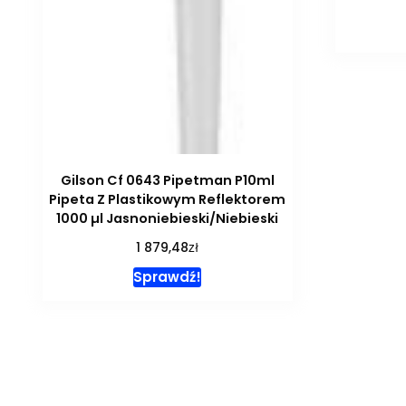
Gilson Cf 0643 Pipetman P10ml
Pipeta Z Plastikowym Reflektorem
1000 µl Jasnoniebieski/Niebieski
zł
1 879,48
Sprawdź!