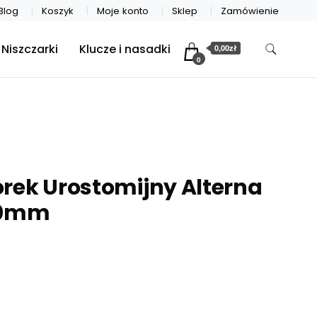
Blog
Koszyk
Moje konto
Sklep
Zamówienie
Niszczarki
Klucze i nasadki
0,00zł
0
m
rek Urostomijny Alterna
50mm