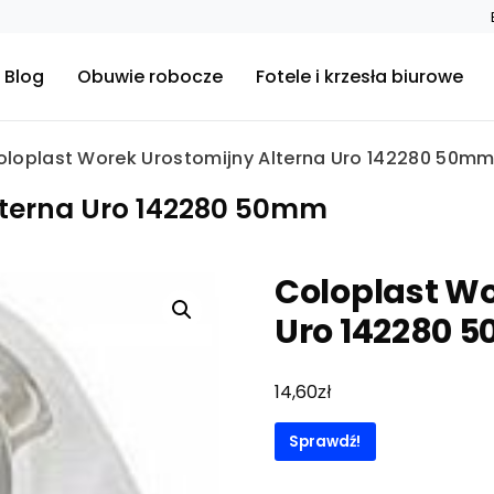
Blog
Obuwie robocze
Fotele i krzesła biurowe
oloplast Worek Urostomijny Alterna Uro 142280 50m
lterna Uro 142280 50mm
Coloplast Wo
Uro 142280 
zł
14,60
Sprawdź!