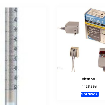
Vitafon T
zł
1 128,89
Sprawdź!