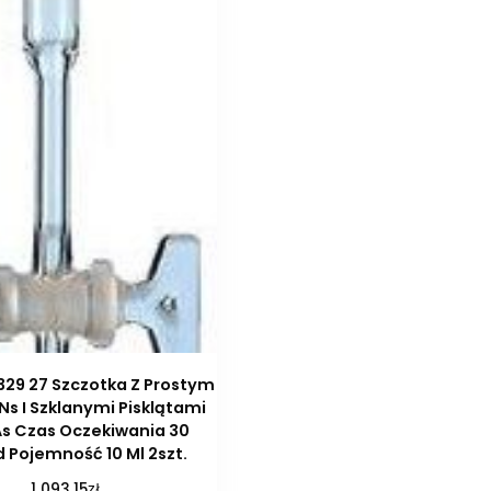
329 27 Szczotka Z Prostym
Ns I Szklanymi Pisklątami
As Czas Oczekiwania 30
 Pojemność 10 Ml 2szt.
zł
1 093,15