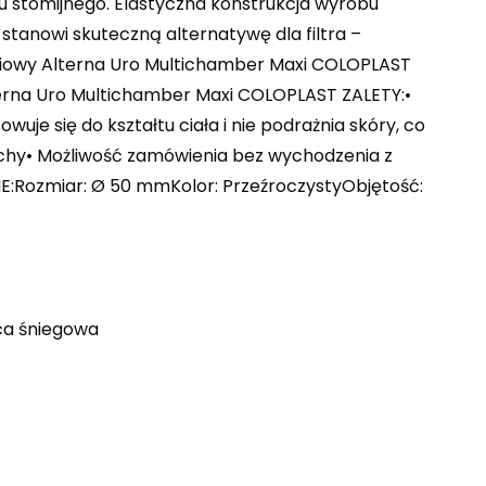
 stomijnego. Elastyczna konstrukcja wyrobu
stanowi skuteczną alternatywę dla filtra –
ściowy Alterna Uro Multichamber Maxi COLOPLAST
erna Uro Multichamber Maxi COLOPLAST ZALETY:•
e się do kształtu ciała i nie podrażnia skóry, co
pachy• Możliwość zamówienia bez wychodzenia z
Rozmiar: Ø 50 mmKolor: PrzeźroczystyObjętość:
ica śniegowa