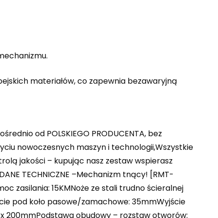
 mechanizmu.
pejskich materiałów, co zapewnia bezawaryjną
ezpośrednio od POLSKIEGO PRODUCENTA, bez
życiu nowoczesnych maszyn i technologii,Wszystkie
rolą jakości – kupując nasz zestaw wspierasz
w!– DANE TECHNICZNE –Mechanizm tnący! [RMT-
c zasilania: 15KMNoże ze stali trudno ścieralnej
jście pod koło pasowe/zamachowe: 35mmWyjście
m x 200mmPodstawa obudowy – rozstaw otworów: