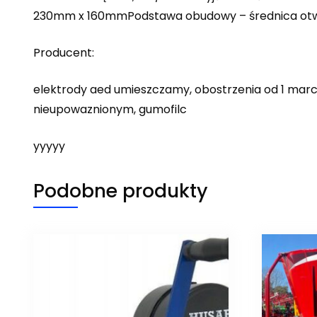
230mm x 160mmPodstawa obudowy – średnica otw
Producent:
elektrody aed umieszczamy, obostrzenia od 1 marc
nieupowaznionym, gumofilc
yyyyy
Podobne produkty