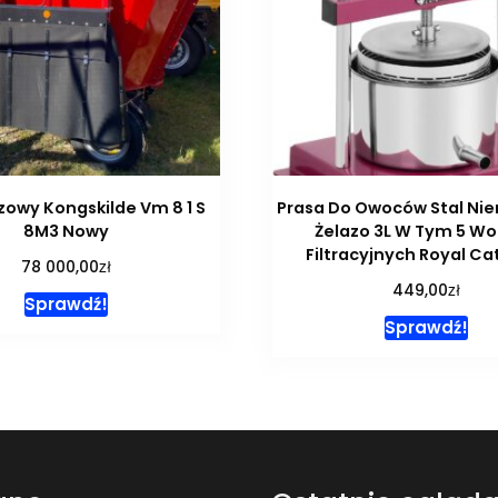
owy Kongskilde Vm 8 1 S
Prasa Do Owoców Stal Ni
8M3 Nowy
Żelazo 3L W Tym 5 W
Filtracyjnych Royal Ca
zł
78 000,00
zł
449,00
Sprawdź!
Sprawdź!