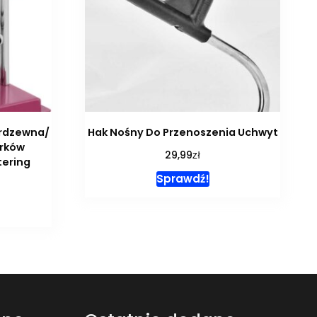
erdzewna/
Hak Nośny Do Przenoszenia Uchwyt
orków
zł
29,99
tering
Sprawdź!