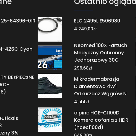
ane
Ostatnio ogląd
 25-64396-01R
ELO 2495L E506980
zł
4 249,00
Neomed 100X Fartuch
TN-426C Cyan
Medyczny Ochronny
Jednorazowy 30G
zł
296,68
TY BEzPIECzNE
Mikrodermabrazja
BRC-
Diamentowa 4W1
8)
Odkurzacz Wągrów N
zł
41,44
alpine HCE-C1100D
uticals
Kamera cofania z HDR
3
(hcec1100d)
czny 3%
zł
649,00