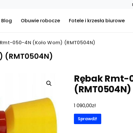
Blog
Obuwie robocze
Fotele i krzesła biurowe
 Rmt-050-4N (Koło Wom) (RMT0504N)
) (RMT0504N)
Rębak Rmt-
(RMT0504N)
zł
1 090,00
Sprawdź!