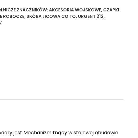
OLNICZE
ZNACZNIKÓW:
AKCESORIA WOJSKOWE
,
CZAPKI
IE ROBOCZE
,
SKÓRA LICOWA CO TO
,
URGENT 212
,
W
ży jest Mechanizm tnący w stalowej obudowie