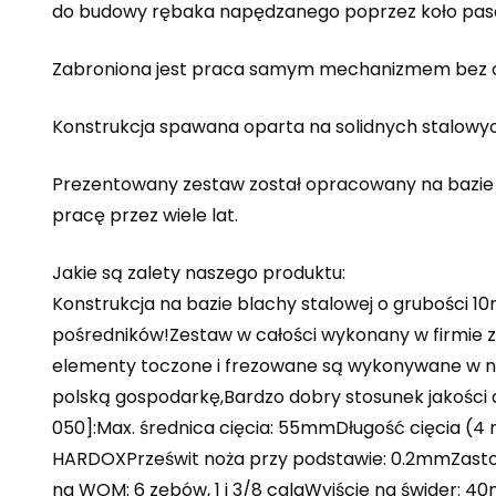
do budowy rębaka napędzanego poprzez koło paso
Zabroniona jest praca samym mechanizmem bez odp
Konstrukcja spawana oparta na solidnych stalowy
Prezentowany zestaw został opracowany na bazie d
pracę przez wiele lat.
Jakie są zalety naszego produktu:
Konstrukcja na bazie blachy stalowej o grubości
pośredników!Zestaw w całości wykonany w firmie z
elementy toczone i frezowane są wykonywane w nas
polską gospodarkę,Bardzo dobry stosunek jakości
050]:Max. średnica cięcia: 55mmDługość cięcia (4 n
HARDOXPrześwit noża przy podstawie: 0.2mmZast
na WOM: 6 zębów, 1 i 3/8 calaWyjście na świde