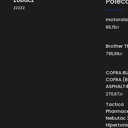
Zobacz
Polec
zzzzz
motorola
zł
86,19
Brother 
zł
795,99
COFRA BU
COFRA.(
ASPHALT4
zł
270,67
Tactica
Pharmace
Nebutac 
Hipertoni