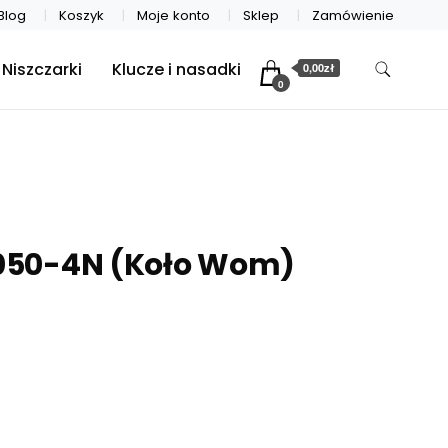
Blog
Koszyk
Moje konto
Sklep
Zamówienie
Niszczarki
Klucze i nasadki
0,00zł
0
050-4N (Koło Wom)