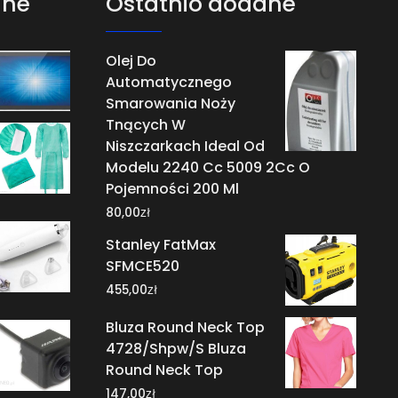
ane
Ostatnio dodane
Olej Do
Automatycznego
Smarowania Noży
Tnących W
Niszczarkach Ideal Od
Modelu 2240 Cc 5009 2Cc O
Pojemności 200 Ml
zł
80,00
Stanley FatMax
SFMCE520
zł
455,00
Bluza Round Neck Top
4728/Shpw/S Bluza
Round Neck Top
zł
147,00