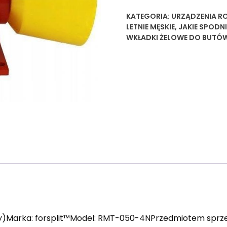
KATEGORIA:
URZĄDZENIA R
LETNIE MĘSKIE
,
JAKIE SPODN
WKŁADKI ŻELOWE DO BUTÓ
arka: forsplit™Model: RMT-050-4NPrzedmiotem sprzeda