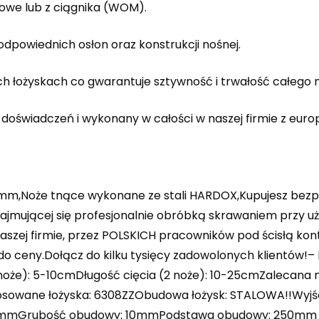
we lub z ciągnika (WOM).
owiednich osłon oraz konstrukcji nośnej.
ch łożyskach co gwarantuje sztywność i trwałość całego
oświadczeń i wykonany w całości w naszej firmie z euro
 10mm,Noże tnące wykonane ze stali HARDOX,Kupujesz b
ajmującej się profesjonalnie obróbką skrawaniem przy u
zej firmie, przez POLSKICH pracowników pod ścisłą kont
 do ceny.Dołącz do kilku tysięcy zadowolonych klientó
oże): 5-10cmDługość cięcia (2 noże): 10-25cmZalecana mo
osowane łożyska: 6308ZZObudowa łożysk: STALOWA!!Wy
r: 40mmGrubość obudowy: 10mmPodstawa obudowy: 250m