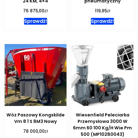
24 KM, 4×4
pneumatyczny
zł
zł
76 875,00
119,95
Sprawdź!
Sprawdź!
Wóz Paszowy Kongskilde
Wiesenfield Peleciarka
Vm 8 1 S 8M3 Nowy
Przemysłowa 3000 W
6mm 60 100 Kg/H Wie Pm
zł
78 000,00
500 (MP10280043)