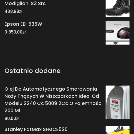
Modigliani S3 Src
zł
438,98
Epson EB-535W
zł
3 850,00
Ostatnio dodane
Olej Do Automatycznego Smarowania
Noży Tnących W Niszczarkach Ideal Od
Modelu 2240 Cc 5009 2Cc O Pojemności
200 Ml
zł
80,00
Stanley FatMax SFMCE520