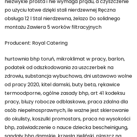
niezwykle prosta i nie wymaga prądu, a czyszczenie
po użyciu łatwe dzięki stali nierdzewnej Ręczna
obsługa 12 l Stal nierdzewna, żelazo Do solidnego
montażu Zawiera 5 worków filtracyjnych
Producent: Royal Catering
hurtownia bhp toruń, mikroklimat w pracy, barlon,
podatek od odszkodowania za uszczerbek na
zdrowiu, substancja wybuchowa, dni ustawowo wolne
od pracy 2020, kitel damski, buty beta, rękawice
termoodporne, ogólne zasady bhp, art 41 kodeksu
pracy, bluzy robocze odblaskowe, praca zdalna dla
osób niepełnosprawnych, ile ważne jest skierowanie
do okulisty, koszulki promostars, praca na wysokości
bhp, zaświadczenie o nauce dziecka bescheinigung,
sandały bhp damskie, krzesła zieliński, plaszcz na