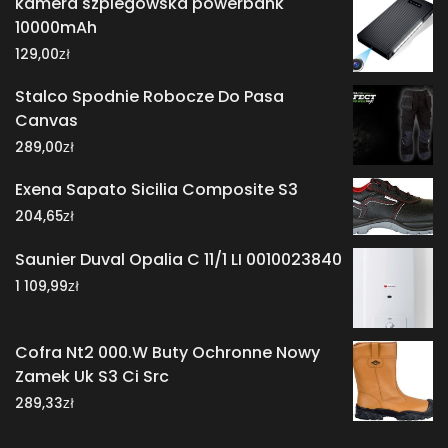
kamera szpiegowska powerbank
10000mAh
zł
129,00
Stalco Spodnie Robocze Do Pasa
Canvas
zł
289,00
Exena Sapato Sicilia Composite S3
zł
204,65
Saunier Duval Opalia C 11/1 LI 0010023840
zł
1 109,99
Cofra Nt2 000.W Buty Ochronne Nowy
Zamek Uk S3 Ci Src
zł
289,33