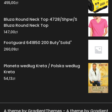
zł
455,00
Bluza Round Neck Top 4728/Shpw/S
Bluza Round Neck Top
zł
147,00
Footguard 641850 200 Buty"Solid"
zł
260,09
Planeta według Kreta / Polska według
Kreta
zł
54,13
A theme by GradientThemes - A theme by Gradient