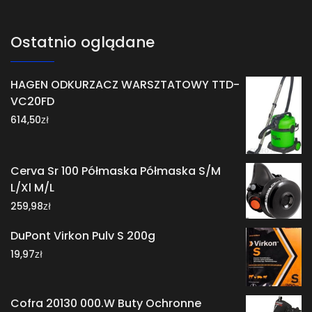
Ostatnio oglądane
HAGEN ODKURZACZ WARSZTATOWY TTD-
VC20FD
zł
614,50
Cerva Sr 100 Półmaska Półmaska S/M
L/Xl M/L
zł
259,98
DuPont Virkon Pulv S 200g
zł
19,97
Cofra 20130 000.W Buty Ochronne