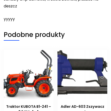
deszcz
yyyyy
Podobne produkty
Traktor KUBOTA B1-241 –
Adler AD-603 Zszywacz