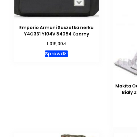
Emporio Armani Saszetka nerka
Y4O361 Y104V 84084 Czarny
zł
1 019,00
Sprawdź!
Makita O
Biały 