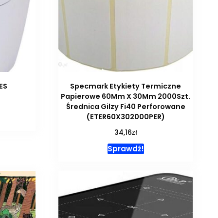
ES
Specmark Etykiety Termiczne
Papierowe 60Mm X 30Mm 2000Szt.
Średnica Gilzy Fi40 Perforowane
(ETER60X302000PER)
zł
34,16
Sprawdź!