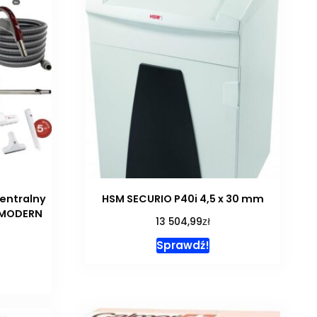
entralny
HSM SECURIO P40i 4,5 x 30 mm
 MODERN
zł
13 504,99
Sprawdź!