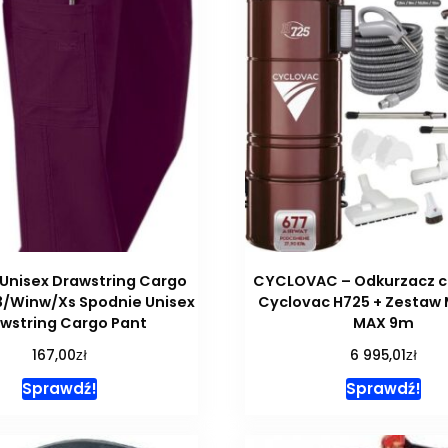
Unisex Drawstring Cargo
CYCLOVAC – Odkurzacz c
3/Winw/Xs Spodnie Unisex
Cyclovac H725 + Zestaw
wstring Cargo Pant
MAX 9m
zł
zł
167,00
6 995,01
Sprawdź!
Sprawdź!