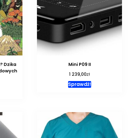
? Dzika
Mini P09 II
odowych
zł
1 239,00
Sprawdź!