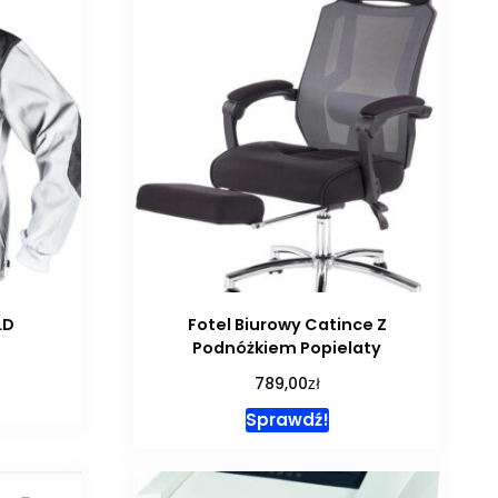
LD
Fotel Biurowy Catince Z
Podnóżkiem Popielaty
zł
789,00
Sprawdź!