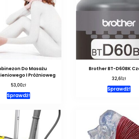
binezon Do Masażu
Brother BT-D60BK Cz
ieniowego I Próżnioweg
zł
32,61
zł
53,00
Sprawdź!
Sprawdź!