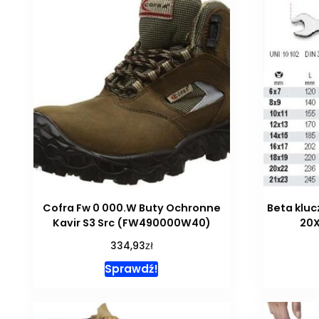
Cofra Fw 0 000.W Buty Ochronne
Beta kluc
Kavir S3 Src (FW490000W40)
20
zł
334,93
Sprawdź!