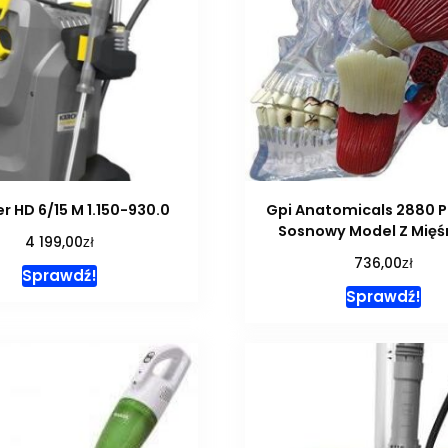
r HD 6/15 M 1.150-930.0
Gpi Anatomicals 2880 
Sosnowy Model Z Mięś
zł
4 199,00
zł
736,00
Sprawdź!
Sprawdź!