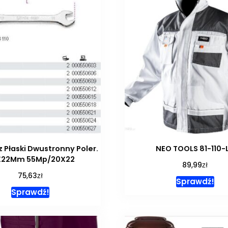
z Płaski Dwustronny Poler.
NEO TOOLS 81-110-
X22Mm 55Mp/20X22
zł
89,99
zł
75,63
Sprawdź!
Sprawdź!