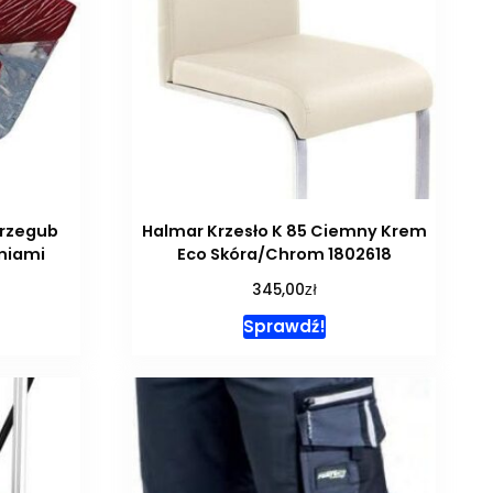
Przegub
Halmar Krzesło K 85 Ciemny Krem
niami
Eco Skóra/Chrom 1802618
zł
345,00
Sprawdź!