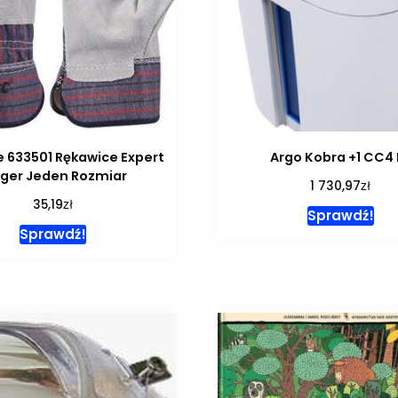
ne 633501 Rękawice Expert
Argo Kobra +1 CC4 
gger Jeden Rozmiar
zł
1 730,97
zł
35,19
Sprawdź!
Sprawdź!