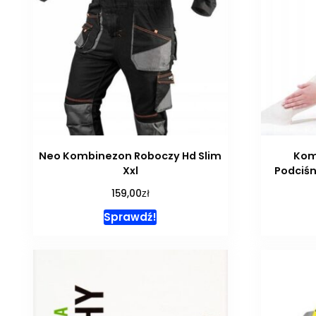
Neo Kombinezon Roboczy Hd Slim
Kom
Xxl
Podciśn
zł
159,00
Sprawdź!