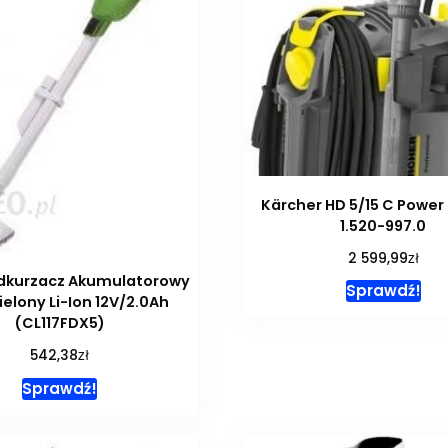
Kärcher HD 5/15 C Power
1.520-997.0
zł
2 599,99
dkurzacz Akumulatorowy
Sprawdź!
Zielony Li-Ion 12V/2.0Ah
(CL117FDX5)
zł
542,38
Sprawdź!