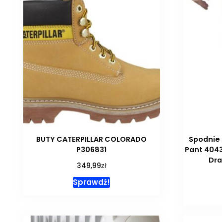
BUTY CATERPILLAR COLORADO
Spodnie 
P306831
Pant 404
Dra
zł
349,99
Sprawdź!