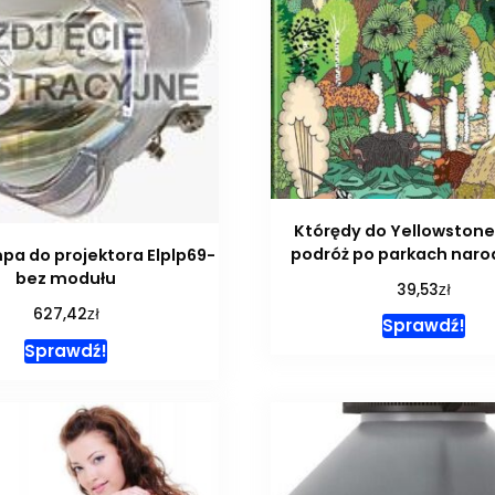
Którędy do Yellowstone
podróż po parkach nar
pa do projektora Elplp69-
bez modułu
zł
39,53
zł
627,42
Sprawdź!
Sprawdź!