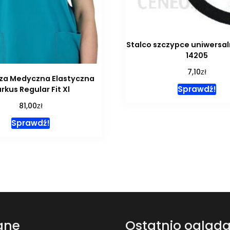
Stalco szczypce uniwersa
14205
zł
7,10
za Medyczna Elastyczna
Sprawdź!
rkus Regular Fit Xl
zł
81,00
Sprawdź!
ane
Ostatnio ogląd