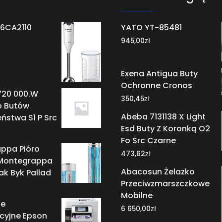
6CA2110
YATO YT-85481
zł
945,00
Exena Antigua Buty
Ochronne Cronos
720 000.W
zł
350,45
o Butów
Abeba 7131138 X Light
ństwa S1 P Src
Esd Buty Z Koronką O2
Fo Src Czarne
ppa Pióro
zł
473,62
Montegrappa
Abacosun Żelazko
ak Byk Pallad
Przeciwzmarszczkowe
Mobilne
ie
zł
6 650,00
cyjne Epson