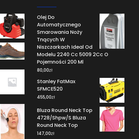
Olej Do
Automatycznego
Smarowania Noży
Tnących W
Niszczarkach Ideal Od
Modelu 2240 Cc 5009 2Cc O
Pojemności 200 Ml
zł
80,00
Stanley FatMax
SFMCE520
zł
455,00
Bluza Round Neck Top
4728/Shpw/S Bluza
Round Neck Top
zł
147,00