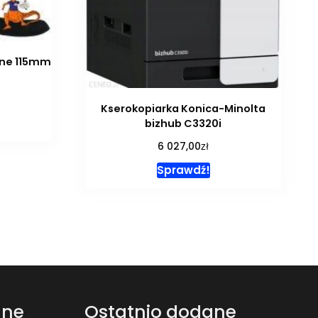
lne 115mm
Kserokopiarka Konica-Minolta
bizhub C3320i
zł
6 027,00
Sprawdź!
ane
Ostatnio dodane