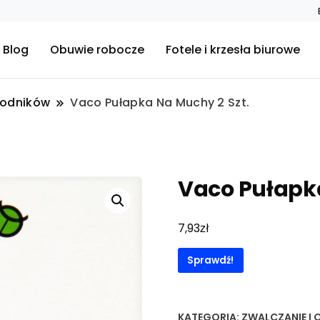
Blog
Obuwie robocze
Fotele i krzesła biurowe
kodników
Vaco Pułapka Na Muchy 2 Szt.
Vaco Pułapka
zł
7,93
Sprawdź!
KATEGORIA:
ZWALCZANIE I