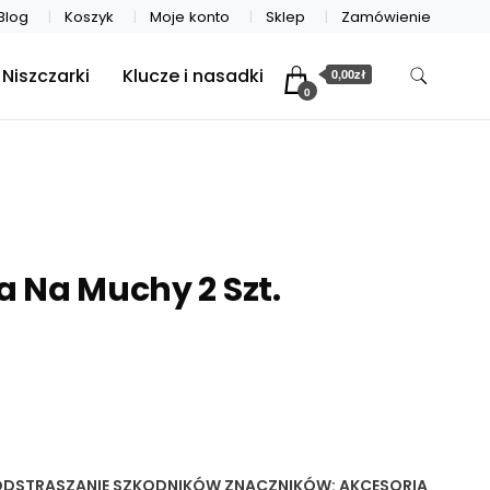
Blog
Koszyk
Moje konto
Sklep
Zamówienie
Niszczarki
Klucze i nasadki
0,00zł
0
 Na Muchy 2 Szt.
 ODSTRASZANIE SZKODNIKÓW
ZNACZNIKÓW:
AKCESORIA