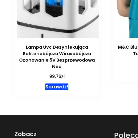
Lampa Uvc Dezynfekująca
M&C Blu
Bakteriobójcza Wirusobójcza
Tu
Ozonowanie 5V Bezprzewodowa
Neo
zł
99,76
Sprawdź!
Zobacz
Polec