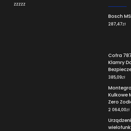
zzzzz
Bosch MS
zł
287,47
Cofra 78
Klamry D
Bezpiecze
zł
385,09
Montegra
Kulkowe 
Zero Zodi
zł
2 064,00
Urządzen
wielofunk