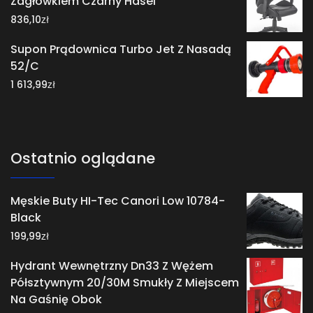
Zagłówkiem Czarny Hasel
zł
836,10
Supon Prądownica Turbo Jet Z Nasadą
52/C
zł
1 613,99
Ostatnio oglądane
Męskie Buty HI-Tec Canori Low 10784-
Black
zł
199,99
Hydrant Wewnętrzny Dn33 Z Wężem
Półsztywnym 20/30M Smukły Z Miejscem
Na Gaśnię Obok