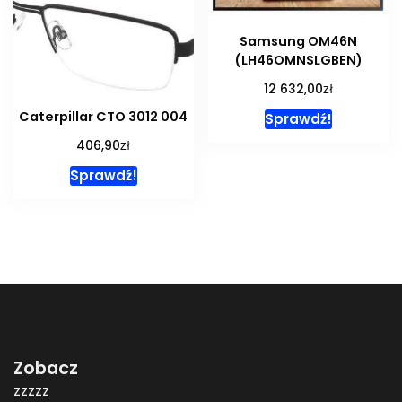
Samsung OM46N
(LH46OMNSLGBEN)
zł
12 632,00
Caterpillar CTO 3012 004
Sprawdź!
zł
406,90
Sprawdź!
Zobacz
zzzzz