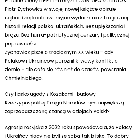
Fatalne błędy II RP i terroryzm OUN. UPA kontra AK.
Piotr Zychowicz w swojej nowej książce opisuje
najbardziej kontrowersyjne wydarzenia z tragicznej
historii relacji polsko-ukraińskich. Bez upiększania i
brązu. Bez hurra-patriotycznej cenzury i politycznej
poprawności.
Zychowicz pisze o tragicznym XX wieku – gdy
Polaków i Ukraińców poróżnił krwawy konflikt o
ziemię – ale cofa się również do czasów powstania
Chmielnickiego.
Czy fiasko ugody z Kozakami i budowy
Rzeczypospolitej Trojga Narodów było największą
zaprzepaszczoną szansą w dziejach Polski?
Agresja rosyjska z 2022 roku spowodowała, że Polacy
i Ukraińcy nigdy nie byli ze sobą tak blisko. To dobry