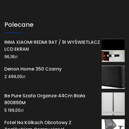
Polecane
INNA XIAOMI REDMI 9AT / 9I WYŚWIETLACZ
LCD EKRAN
zł
96,18
Denon Home 350 Czarny
zł
2 499,00
Be Pure Szafa Organze 44Cm Biała
800890M
zł
5 199,00
Fotel Na Kółkach Obrotowy Z