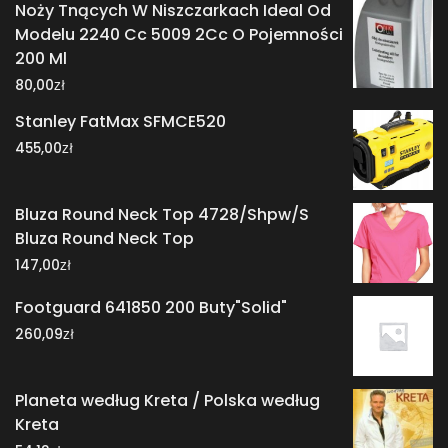
Noży Tnących W Niszczarkach Ideal Od
Modelu 2240 Cc 5009 2Cc O Pojemności
200 Ml
zł
80,00
Stanley FatMax SFMCE520
zł
455,00
Bluza Round Neck Top 4728/Shpw/S
Bluza Round Neck Top
zł
147,00
Footguard 641850 200 Buty"Solid"
zł
260,09
Planeta według Kreta / Polska według
Kreta