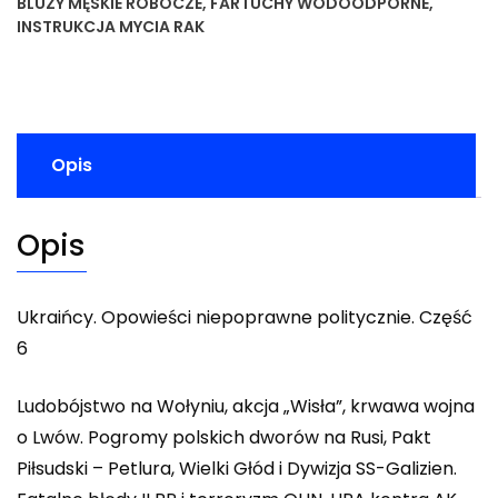
BLUZY MĘSKIE ROBOCZE
,
FARTUCHY WODOODPORNE
,
INSTRUKCJA MYCIA RAK
Opis
Opis
Ukraińcy. Opowieści niepoprawne politycznie. Część
6
Ludobójstwo na Wołyniu, akcja „Wisła”, krwawa wojna
o Lwów. Pogromy polskich dworów na Rusi, Pakt
Piłsudski – Petlura, Wielki Głód i Dywizja SS-Galizien.