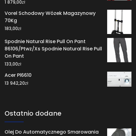
zł
1 879,00
Vorel Schodowy Wózek Magazynowy
70Kg
zł
183,00
Spodnie Natural Rise Pull On Pant
86106/Ptwz/Xs Spodnie Natural Rise Pull
On Pant
zł
133,00
Acer Pl6610
zł
13 942,20
Ostatnio dodane
Olej Do Automatycznego Smarowania