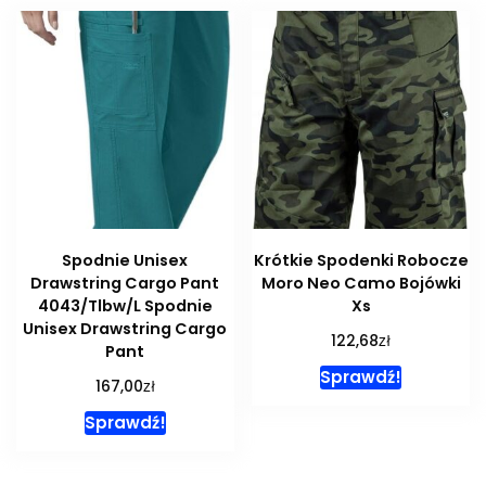
Spodnie Unisex
Krótkie Spodenki Robocze
Drawstring Cargo Pant
Moro Neo Camo Bojówki
4043/Tlbw/L Spodnie
Xs
Unisex Drawstring Cargo
zł
122,68
Pant
Sprawdź!
zł
167,00
Sprawdź!