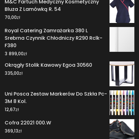
M&C Fartuch Medyczny Kosmetyczny
Bluza Z Lamówką R. 54
zł
70,00
Royal Catering Zamrażarka 380 L
Srebrna Czynnik Chłodniczy R290 Rclk-
F380
zł
3 899,00
Okrągły Stolik Kawowy Egoa 30560
zł
335,00
Uni Posca Zestaw Markerów Do Szkła Pc-
3M 8 Kol.
zł
12,67
Cofra 22021 000.W
zł
369,13