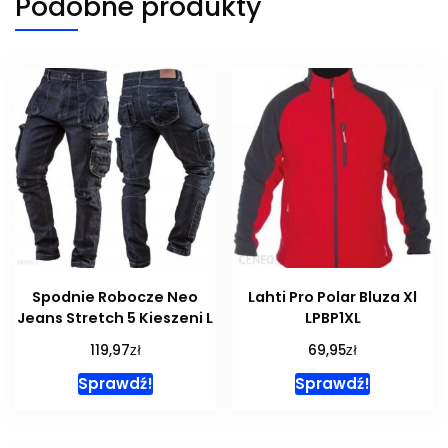
Podobne produkty
Spodnie Robocze Neo
Lahti Pro Polar Bluza Xl
Jeans Stretch 5 Kieszeni L
LPBP1XL
zł
zł
119,97
69,95
Sprawdź!
Sprawdź!