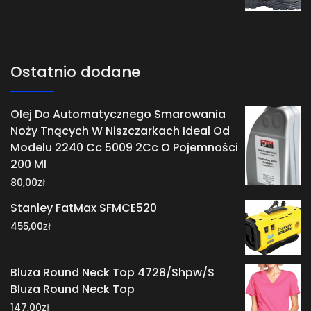
Ostatnio dodane
Olej Do Automatycznego Smarowania
Noży Tnących W Niszczarkach Ideal Od
Modelu 2240 Cc 5009 2Cc O Pojemności
200 Ml
zł
80,00
Stanley FatMax SFMCE520
zł
455,00
Bluza Round Neck Top 4728/Shpw/S
Bluza Round Neck Top
zł
147,00