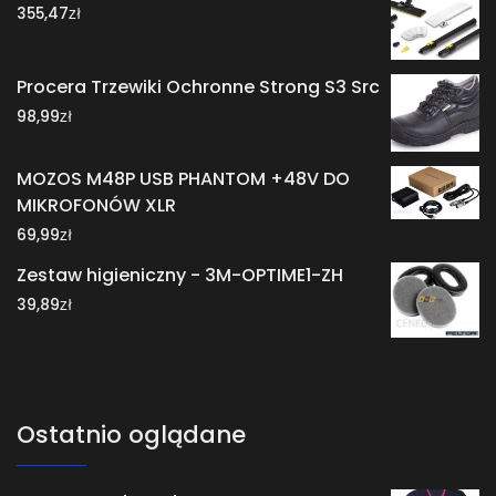
zł
355,47
Procera Trzewiki Ochronne Strong S3 Src
zł
98,99
MOZOS M48P USB PHANTOM +48V DO
MIKROFONÓW XLR
zł
69,99
Zestaw higieniczny - 3M-OPTIME1-ZH
zł
39,89
Ostatnio oglądane