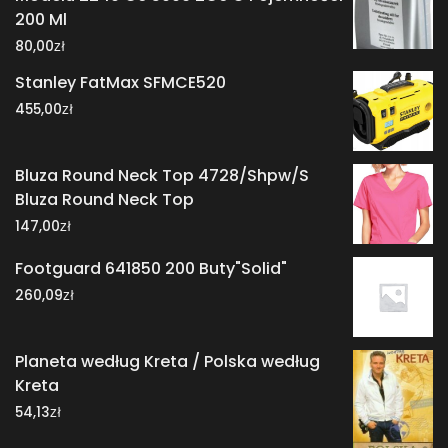
200 Ml
zł
80,00
Stanley FatMax SFMCE520
zł
455,00
Bluza Round Neck Top 4728/Shpw/S
Bluza Round Neck Top
zł
147,00
Footguard 641850 200 Buty"Solid"
zł
260,09
Planeta według Kreta / Polska według
Kreta
zł
54,13