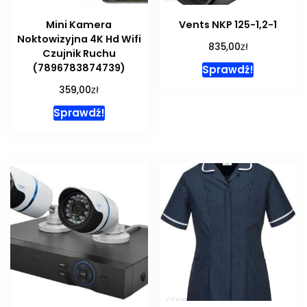
Mini Kamera
Vents NKP 125-1,2-1
Noktowizyjna 4K Hd Wifi
zł
835,00
Czujnik Ruchu
(7896783874739)
Sprawdź!
zł
359,00
Sprawdź!