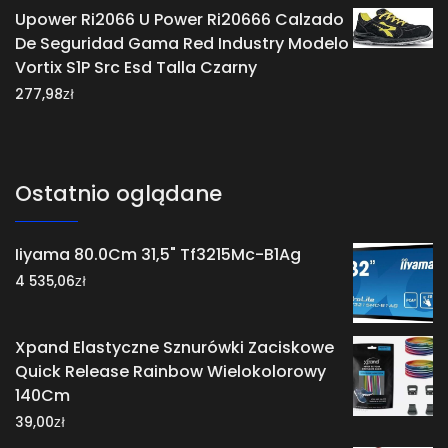
Upower Ri2066 U Power Ri20666 Calzado
De Seguridad Gama Red Industry Modelo
Vortix S1P Src Esd Talla Czarny
zł
277,98
Ostatnio oglądane
Iiyama 80.0Cm 31,5" Tf3215Mc-B1Ag
zł
4 535,06
Xpand Elastyczne Sznurówki Zaciskowe
Quick Release Rainbow Wielokolorowy
140Cm
zł
39,00