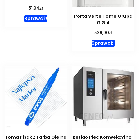
zł
51,94
Porta Verte Home Grupa
Sprawdź!
G G.4
zł
539,00
Sprawdź!
Toma Pisak Z Farbą Olejną
Retigo Piec Konwekcyjno-