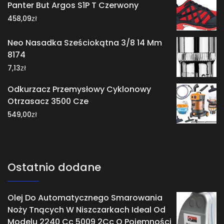
Panter But Argos S1P T Czerwony
zł
458,09
Neo Nasadka Sześciokątna 3/8 14 Mm
8174
zł
7,13
Odkurzacz Przemysłowy Cyklonowy
Otrzasacz 3500 Cze
zł
549,00
Ostatnio dodane
Olej Do Automatycznego Smarowania
Noży Tnących W Niszczarkach Ideal Od
Modelu 2240 Cc 5009 2Cc O Pojemności