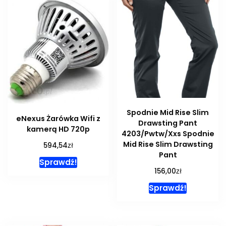
Spodnie Mid Rise Slim
eNexus Żarówka Wifi z
Drawsting Pant
kamerą HD 720p
4203/Pwtw/Xxs Spodnie
Mid Rise Slim Drawsting
zł
594,54
Pant
Sprawdź!
zł
156,00
Sprawdź!