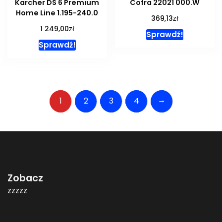
Karcher DS 6 Premium
Cofra 22021 000.W
Home Line 1.195-240.0
zł
369,13
zł
1 249,00
Sprawdź!
Sprawdź!
→
1
2
3
4
Zobacz
zzzzz