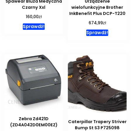
Spawear Bluza Medyczna
Urządzenie
Czarny Xxl
wielofunkcyjne Brother
InkBenefit Plus DCP-T220
zł
160,00
zł
674,99
Sprawdź!
Sprawdź!
Zebra Zd421D
Caterpillar Trapery Striver
(ZD4A042D0EM00EZ)
Bump St S3 P725098