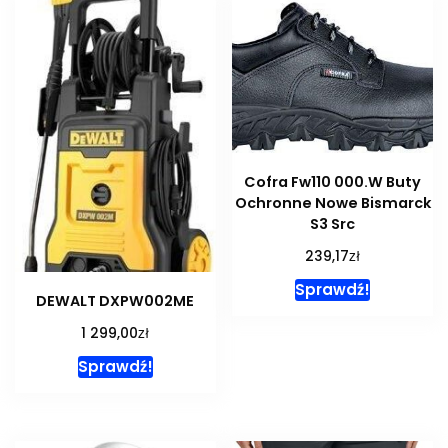
Cofra Fw110 000.W Buty
Ochronne Nowe Bismarck
S3 Src
zł
239,17
Sprawdź!
DEWALT DXPW002ME
zł
1 299,00
Sprawdź!