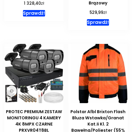
Brązowy
zł
1 328,40
zł
529,99
Sprawdź!
Sprawdź!
PROTEC PREMIUM ZESTAW
Polstar Afbl Brixton Flash
MONITORINGU 4 KAMERY
Bluza Wstawka/Granat
4K 8MPX CZARNE
Kat.Ii Kl. 2
PRXVR04T8BL
Bawełna/Poliester (55%