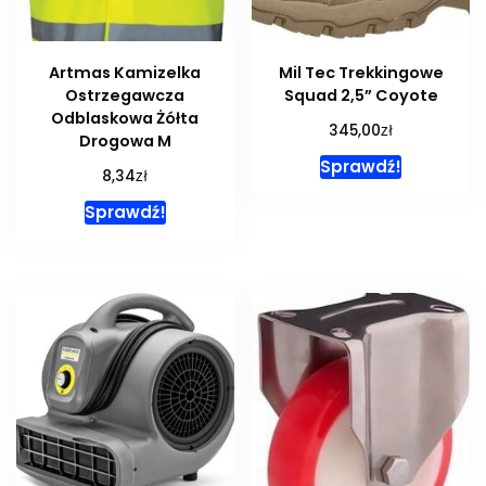
Artmas Kamizelka
Mil Tec Trekkingowe
Ostrzegawcza
Squad 2,5” Coyote
Odblaskowa Żółta
zł
345,00
Drogowa M
Sprawdź!
zł
8,34
Sprawdź!