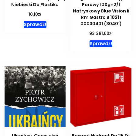
Niebieski Do Plastiku
Parowy 10Xgn2/1
Natryskowy Blue Vision Ii
zł
10,10
Rm Gastro B 1021 I
00030401 (30401)
Sprawdź!
zł
93 381,60
Sprawdź!
Ukraińcy. Opowieści
Boxmet Hydrant Dn 25 Fit