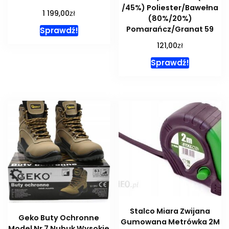
/45%) Poliester/Bawełna
zł
1 199,00
(80%/20%)
Pomarańcz/Granat 59
Sprawdź!
zł
121,00
Sprawdź!
Stalco Miara Zwijana
Geko Buty Ochronne
Gumowana Metrówka 2M
Model Nr 7 Nubuk Wysokie