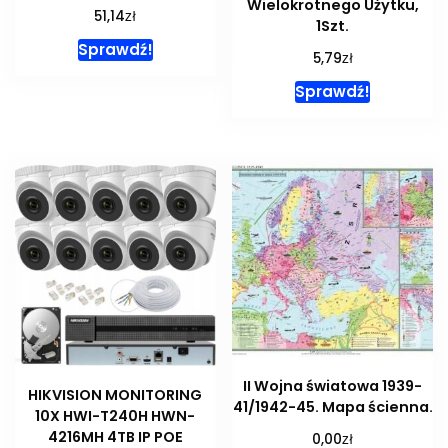
Wielokrotnego Użytku,
zł
51,14
1Szt.
Sprawdź!
zł
5,79
Sprawdź!
II Wojna światowa 1939-
HIKVISION MONITORING
41/1942-45. Mapa ścienna.
10X HWI-T240H HWN-
4216MH 4TB IP POE
zł
0,00