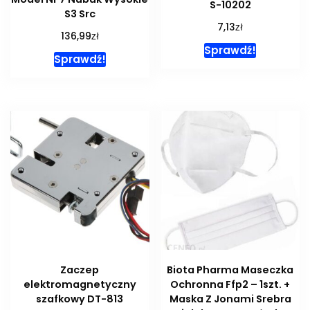
S-10202
S3 Src
zł
7,13
zł
136,99
Sprawdź!
Sprawdź!
Zaczep
Biota Pharma Maseczka
elektromagnetyczny
Ochronna Ffp2 – 1szt. +
szafkowy DT-813
Maska Z Jonami Srebra