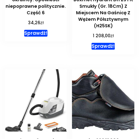
niepoprawne politycznie.
Smukły (Gr. 18Cm) Z
Część 6
Miejscem Na Gaśnicę Z
Wężem Półsztywnym
zł
34,26
(H25SK)
Sprawdź!
zł
1 208,00
Sprawdź!