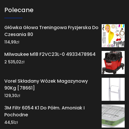
Polecane
Główka Głowa Treningowa Fryzjerska Do
Czesania 80
zł
114,99
Milwaukee M18 F2VC23L-0 4933478964
zł
2 535,02
Vorel Składany Wózek Magazynowy
90Kg [78661]
zł
129,30
3M Filtr 6054 K1 Do Półm. Amoniak I
Pochodne
zł
44,51