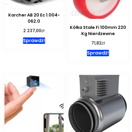
Karcher AB 20 Ec 1.004-
062.0
Kółka Stałe Fi 100mm 220
zł
2 237,00
Kg Nierdzewne
Sprawdź!
zł
71,82
Sprawdź!