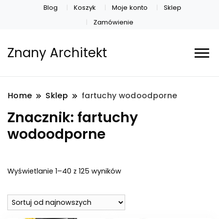
Blog
Koszyk
Moje konto
Sklep
Zamówienie
Znany Architekt
Home
Sklep
fartuchy wodoodporne
Znacznik:
fartuchy
wodoodporne
Posortowane
Wyświetlanie 1–40 z 125 wyników
według
najnowszych