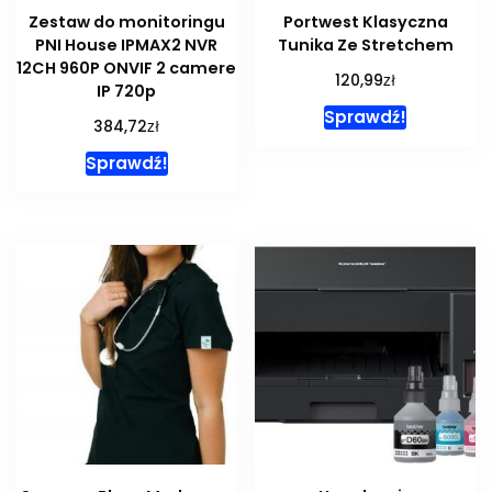
Zestaw do monitoringu
Portwest Klasyczna
PNI House IPMAX2 NVR
Tunika Ze Stretchem
12CH 960P ONVIF 2 camere
zł
120,99
IP 720p
Sprawdź!
zł
384,72
Sprawdź!