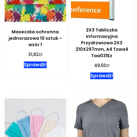
2X3 Tabliczka
Maseczka ochronna
Informacyjna
jednorazowa 10 sztuk –
Przydrzwiowa 2X3
wzór 1
210X297mm, A4 Tzwa4
zł
31,82
Taa031Ez
Sprawdź!
zł
49,50
Sprawdź!