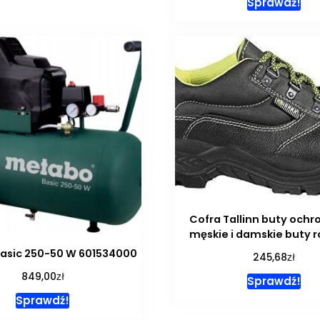
Sprawdź!
Cofra Tallinn buty ochr
męskie i damskie buty 
asic 250-50 W 601534000
zł
245,68
zł
849,00
Sprawdź!
Sprawdź!