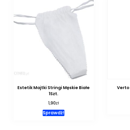
Estetik Majtki Stringi Męskie Białe
Verto
1Szt.
zł
1,90
Sprawdź!