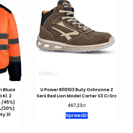
sh Bluza
U Power Rl10103 Buty Ochronne Z
 Kl. 2
Serii Red Lion Model Carter S3 Ci Src
% /45%)
zł
467,23
%/20%)
ty 31
Sprawdź!