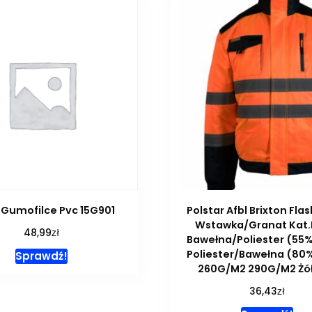
 Gumofilce Pvc 15G901
Polstar Afbl Brixton Fla
Wstawka/Granat Kat.Ii
zł
48,99
Bawełna/Poliester (55
Poliester/Bawełna (80
Sprawdź!
260G/M2 290G/M2 Żół
zł
36,43