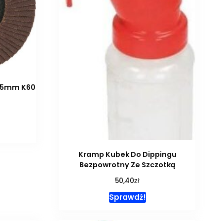
115mm K60
Kramp Kubek Do Dippingu
Bezpowrotny Ze Szczotką
zł
50,40
Sprawdź!