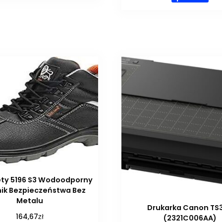
ety 5196 S3 Wodoodporny
ik Bezpieczeństwa Bez
Metalu
Drukarka Canon TS
zł
164,67
(2321C006AA)