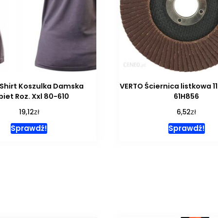
Shirt Koszulka Damska
VERTO Ściernica listkowa 
iet Roz. Xxl 80-610
61H856
zł
zł
19,12
6,52
Sprawdź!
Sprawdź!