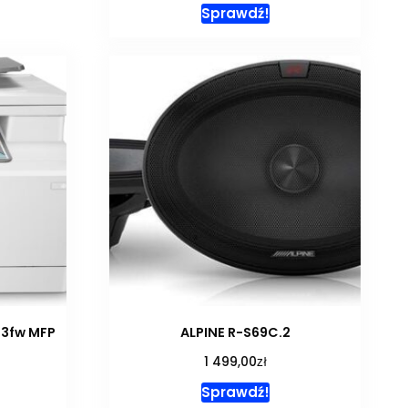
Sprawdź!
83fw MFP
ALPINE R-S69C.2
zł
1 499,00
Sprawdź!