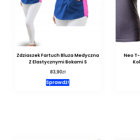
Zdziaszek Fartuch Bluza Medyczna
Neo T-
Z Elastycznymi Bokami S
Kob
zł
83,90
Sprawdź!