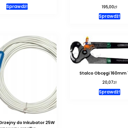
Sprawdź!
zł
195,00
Sprawdź!
Stalco Obcęgi 160mm 
zł
20,07
Sprawdź!
Grzejny do Inkubator 25W