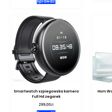
Sprawdź!
Smartwatch szpiegowska kamera
Hsm Wor
Full Hd zegarek
zł
299,00