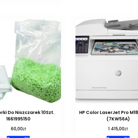
ki Do Niszczarek 10Szt.
HP Color LaserJet Pro M1
1661995150
(7KW56A)
zł
zł
60,00
1 415,00