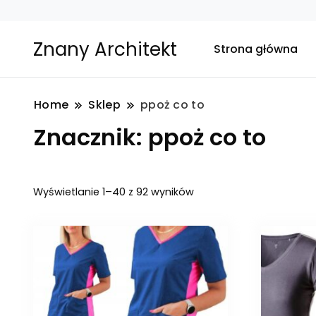
Znany Architekt
Strona główna
Home
Sklep
ppoż co to
Znacznik:
ppoż co to
Posortowane
Wyświetlanie 1–40 z 92 wyników
według
najnowszych