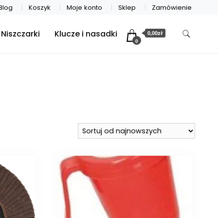
Blog
Koszyk
Moje konto
Sklep
Zamówienie
Niszczarki
Klucze i nasadki
0,00zł
0