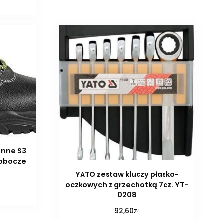
onne S3
robocze
YATO zestaw kluczy płasko-
oczkowych z grzechotką 7cz. YT-
0208
zł
92,60