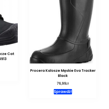
ocze Cat
4913
Procera Kalosze Męskie Eva Tracker
Black
zł
76,99
Sprawdź!