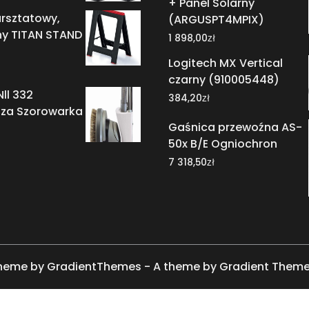
+ Panel Solarny
rsztatowy,
(ARGUSPT4MPIX)
y TITAN STAND
zł
1 898,00
Logitech MX Vertical
czarny (910005448)
ll 332
zł
384,20
sza Szorowarka
Gaśnica przewoźna AS-
50x B/E Ogniochron
zł
7 318,50
heme by GradientThemes - A theme by Gradient Them