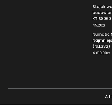
Stojak wa
budowlan
KTIS8060
zł
45,20
Numatic N
Najmniej
(NLL332)
zł
4 610,00
A t