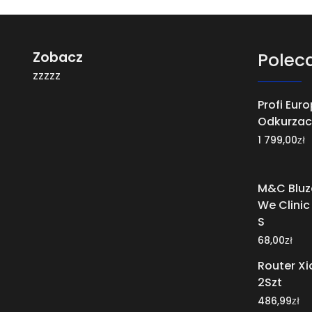
Zobacz
Polec
zzzzz
Profi Eur
Odkurzac
zł
1 799,00
M&C Bluz
We Clinic
S
zł
68,00
Router X
2Szt
zł
486,99