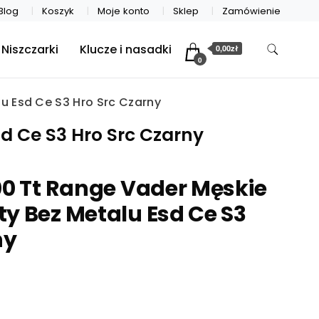
Blog
Koszyk
Moje konto
Sklep
Zamówienie
Niszczarki
Klucze i nasadki
0,00zł
0
u Esd Ce S3 Hro Src Czarny
d Ce S3 Hro Src Czarny
00 Tt Range Vader Męskie
y Bez Metalu Esd Ce S3
ny