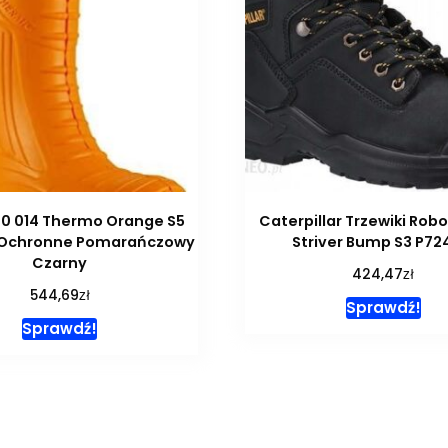
00 014 Thermo Orange S5
Caterpillar Trzewiki Rob
 Ochronne Pomarańczowy
Striver Bump S3 P72
Czarny
zł
424,47
zł
544,69
Sprawdź!
Sprawdź!