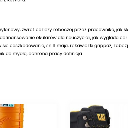
lonowy, zwrot odzieży roboczej przez pracownika, jak s
 o dofinansowanie okularów dla nauczycieli, jak wyglada ce
y sie odszkodowanie, sn 11 maja, rękawiczki grippaz, zabez
nik do mydła, ochrona pracy definicja