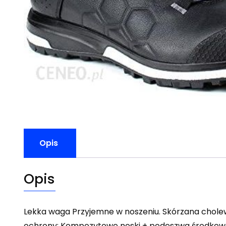
Opis
Opis
Lekka waga Przyjemne w noszeniu. Skórzana cholewk
ochrony: Kompozytowe noski + podeszwa środkowa