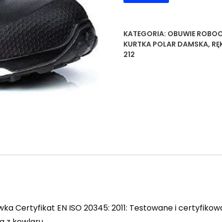
KATEGORIA:
OBUWIE ROBOC
KURTKA POLAR DAMSKA
,
RĘ
212
a Certyfikat EN ISO 20345: 2011: Testowane i certyfiko
 z kewlaru.