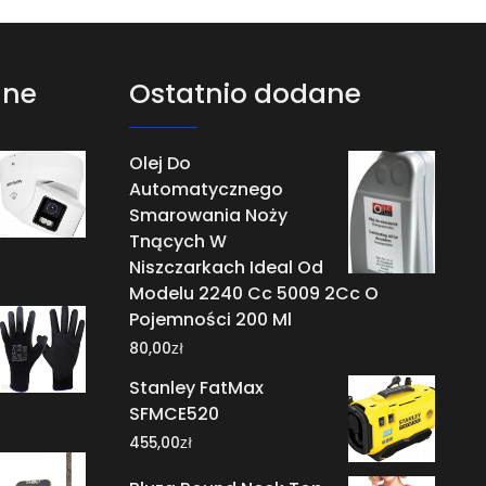
ane
Ostatnio dodane
Olej Do
Automatycznego
Smarowania Noży
Tnących W
Niszczarkach Ideal Od
Modelu 2240 Cc 5009 2Cc O
Pojemności 200 Ml
zł
80,00
Stanley FatMax
SFMCE520
zł
455,00