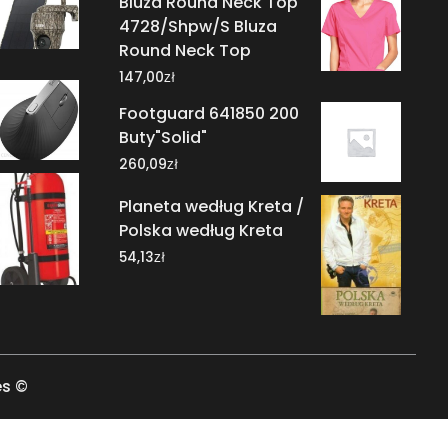
Bluza Round Neck Top
4728/Shpw/S Bluza
Round Neck Top
zł
147,00
Footguard 641850 200
Buty"Solid"
zł
260,09
Planeta według Kreta /
Polska według Kreta
zł
54,13
es ©