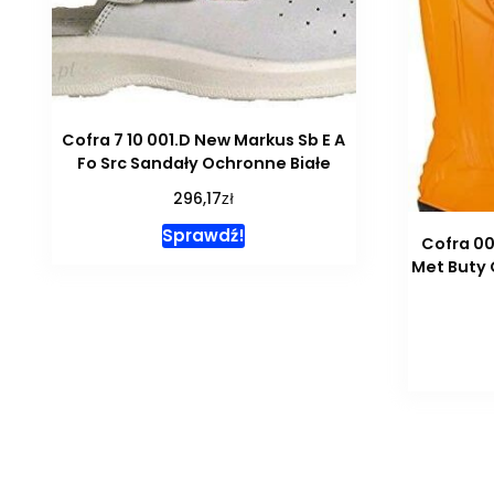
Cofra 7 10 001.D New Markus Sb E A
Fo Src Sandały Ochronne Białe
zł
296,17
Sprawdź!
Cofra 0
Met Buty