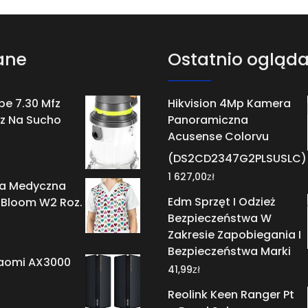
ane
Ostatnio ogląd
ope 7.30 Mfz
Hikvision 4Mp Kamera
z Na Sucho
Panoramiczna
Acusense Colorvu
(DS2CD2347G2PLSUSLC)
zł
1 627,00
a Medyczna
Edm Sprzęt I Odzież
 Bloom W2 Roz.
Bezpieczeństwa W
Zakresie Zapobiegania I
Bezpieczeństwa Marki
iaomi AX3000
zł
41,99
Reolink Keen Ranger Pt