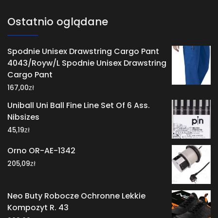
Ostatnio oglądane
Spodnie Unisex Drawstring Cargo Pant
4043/Royw/L Spodnie Unisex Drawstring
Cargo Pant
zł
167,00
Uniball Uni Ball Fine Line Set Of 6 Ass.
Nibsizes
zł
45,19
Orno OR-AE-1342
zł
205,09
Neo Buty Robocze Ochronne Lekkie
Kompozyt R. 43