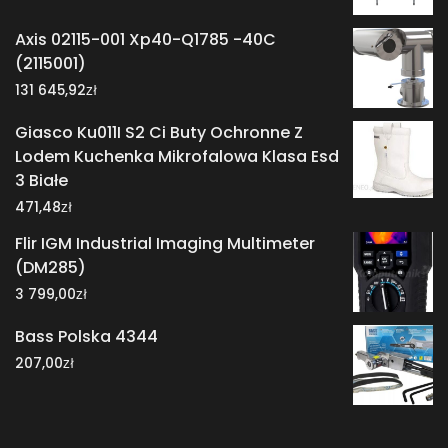
Axis 02115-001 Xp40-Q1785 -40C
(2115001)
zł
131 645,92
Giasco Ku011I S2 Ci Buty Ochronne Z
Lodem Kuchenka Mikrofalowa Klasa Esd
3 Białe
zł
471,48
Flir IGM Industrial Imaging Multimeter
(DM285)
zł
3 799,00
Bass Polska 4344
zł
207,00