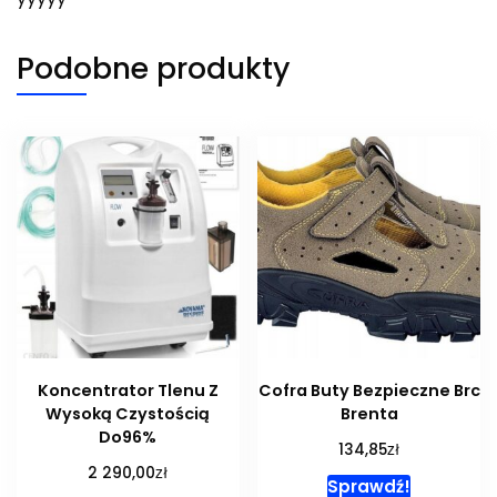
Podobne produkty
Koncentrator Tlenu Z
Cofra Buty Bezpieczne Brc
Wysoką Czystością
Brenta
Do96%
zł
134,85
zł
2 290,00
Sprawdź!