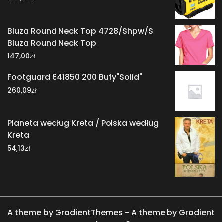
Bluza Round Neck Top 4728/Shpw/S
Bluza Round Neck Top
zł
147,00
Footguard 641850 200 Buty"Solid"
zł
260,09
Planeta według Kreta / Polska według
Kreta
zł
54,13
A theme by GradientThemes - A theme by Gradient