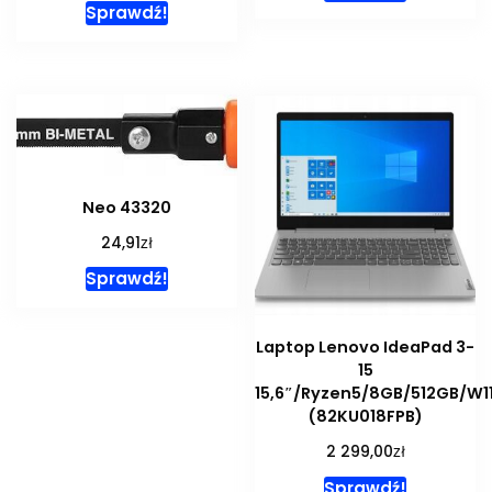
Sprawdź!
Neo 43320
zł
24,91
Sprawdź!
Laptop Lenovo IdeaPad 3-
15
15,6″/Ryzen5/8GB/512GB/W1
(82KU018FPB)
zł
2 299,00
Sprawdź!