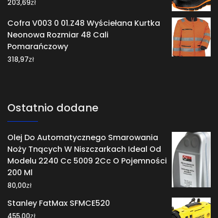
zł
203,69
Cofra V003 0 01.Z48 Wyściełana Kurtka
Neonowa Rozmiar 48 Cali
Pomarańczowy
zł
318,97
Ostatnio dodane
Olej Do Automatycznego Smarowania
Noży Tnących W Niszczarkach Ideal Od
Modelu 2240 Cc 5009 2Cc O Pojemności
200 Ml
zł
80,00
Stanley FatMax SFMCE520
zł
455,00