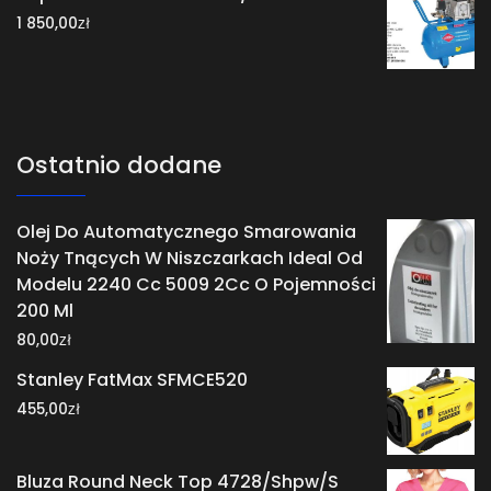
zł
1 850,00
Ostatnio dodane
Olej Do Automatycznego Smarowania
Noży Tnących W Niszczarkach Ideal Od
Modelu 2240 Cc 5009 2Cc O Pojemności
200 Ml
zł
80,00
Stanley FatMax SFMCE520
zł
455,00
Bluza Round Neck Top 4728/Shpw/S