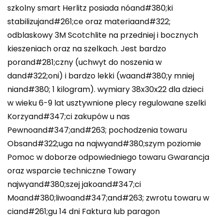
szkolny smart Herlitz posiada nóand#380;ki
stabilizujand#261;ce oraz materiaand#322;
odblaskowy 3M Scotchlite na przedniej i bocznych
kieszeniach oraz na szelkach. Jest bardzo
porand#281;czny (uchwyt do noszenia w
dand#322;oni) i bardzo lekki (waand#380;y mniej
niand#380; 1 kilogram). wymiary 38x30x22 dla dzieci
w wieku 6-9 lat usztywnione plecy regulowane szelki
Korzyand#347;ci zakupów u nas
Pewnoand#347;and#263; pochodzenia towaru
Obsand#322;uga na najwyand#380;szym poziomie
Pomoc w doborze odpowiedniego towaru Gwarancja
oraz wsparcie techniczne Towary
najwyand#380;szej jakoand#347;ci
Moand#380;liwoand#347;and#263; zwrotu towaru w
ciand#261;gu 14 dni Faktura lub paragon