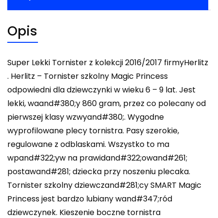
Opis
Super Lekki Tornister z kolekcji 2016/2017 firmyHerlitz
. Herlitz – Tornister szkolny Magic Princess
odpowiedni dla dziewczynki w wieku 6 – 9 lat. Jest
lekki, waand#380;y 860 gram, przez co polecany od
pierwszej klasy wzwyand#380;. Wygodne
wyprofilowane plecy tornistra. Pasy szerokie,
regulowane z odblaskami. Wszystko to ma
wpand#322;yw na prawidand#322;owand#261;
postawand#281; dziecka przy noszeniu plecaka.
Tornister szkolny dziewczand#281;cy SMART Magic
Princess jest bardzo lubiany wand#347;ród
dziewczynek. Kieszenie boczne tornistra