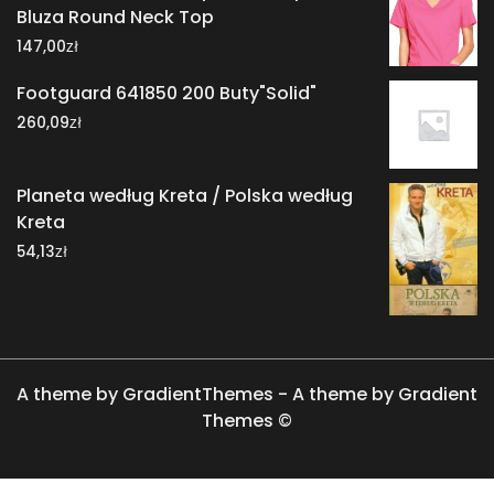
Bluza Round Neck Top
zł
147,00
Footguard 641850 200 Buty"Solid"
zł
260,09
Planeta według Kreta / Polska według
Kreta
zł
54,13
A theme by GradientThemes - A theme by Gradient
Themes ©