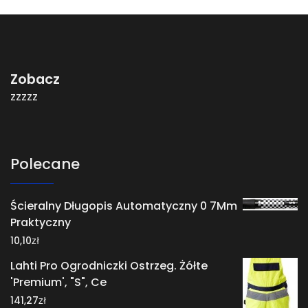
Zobacz
zzzzz
Polecane
Ścieralny Długopis Automatyczny 0 7Mm
Praktyczny
zł
10,10
Lahti Pro Ogrodniczki Ostrzeg. Żółte
'Premium', "S", Ce
zł
141,27