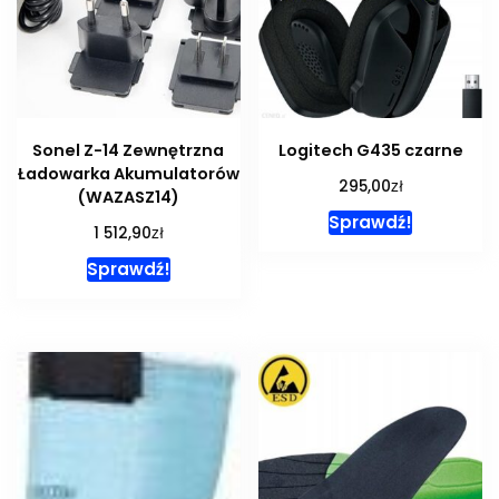
Sonel Z-14 Zewnętrzna
Logitech G435 czarne
Ładowarka Akumulatorów
zł
295,00
(WAZASZ14)
Sprawdź!
zł
1 512,90
Sprawdź!