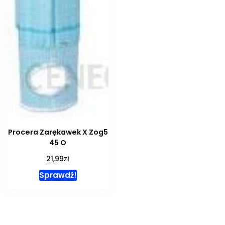
Procera Zarękawek X Zog5
45 O
zł
21,99
Sprawdź!