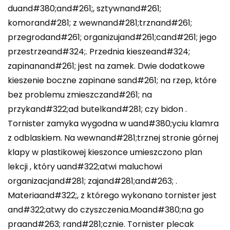
duand#380;and#261;, sztywnand#261;
komorand#281; z wewnand#281;trznand#261;
przegrodand#261; organizujand#261;cand#261; jego
przestrzeand#324;. Przednia kieszeand#324;
zapinanand#261; jest na zamek. Dwie dodatkowe
kieszenie boczne zapinane sand#261; na rzep, które
bez problemu zmieszczand#261; na
przykand#322;ad butelkand#281; czy bidon .
Tornister zamyka wygodna w uand#380;yciu klamra
z odblaskiem. Na wewnand#281;trznej stronie górnej
klapy w plastikowej kieszonce umieszczono plan
lekcji , który uand#322;atwi maluchowi
organizacjand#281; zajand#281;and#263; .
Materiaand#322;, z którego wykonano tornister jest
and#322;atwy do czyszczenia.Moand#380;na go
praand#263; rand#281;cznie. Tornister plecak