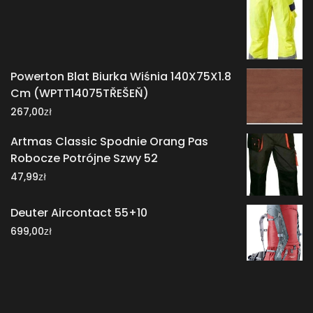
Powerton Blat Biurka Wiśnia 140X75X1.8
Cm (WPTT14075TŘEŠEŇ)
zł
267,00
Artmas Classic Spodnie Orang Pas
Robocze Potrójne Szwy 52
zł
47,99
Deuter Aircontact 55+10
zł
699,00