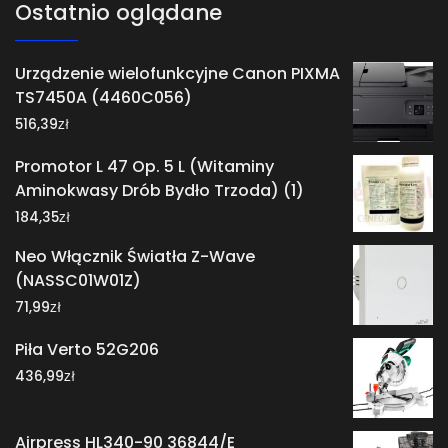
Ostatnio oglądane
Urządzenie wielofunkcyjne Canon PIXMA
TS7450A (4460C056)
zł
516,39
Promotor L 47 Op. 5 L (Witaminy
Aminokwasy Drób Bydło Trzoda) (1)
zł
184,35
Neo Włącznik Światła Z-Wave
(NASSC01W01Z)
zł
71,99
Piła Verto 52G206
zł
436,99
Airpress HL340-90 36844/E