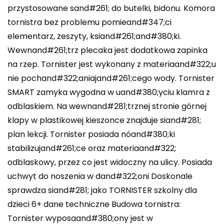
przystosowane sand#261; do butelki, bidonu. Komora
tornistra bez problemu pomieand#347;ci
elementarz, zeszyty, ksiand#261;and#380;ki.
Wewnand#261;trz plecaka jest dodatkowa zapinka
na rzep. Tornister jest wykonany z materiaand#322;u
nie pochand#322;aniajand#261;cego wody. Tornister
SMART zamyka wygodna w uand#380;yciu klamra z
odblaskiem. Na wewnand#281;trznej stronie górnej
klapy w plastikowej kieszonce znajduje siand#281;
plan lekcji. Tornister posiada nóand#380;ki
stabilizujand#261;ce oraz materiaand#322;
odblaskowy, przez co jest widoczny na ulicy. Posiada
uchwyt do noszenia w dand#322;oni Doskonale
sprawdza siand#281; jako TORNISTER szkolny dla
dzieci 6+ dane techniczne Budowa tornistra:
Tornister wyposaand#380;ony jest w