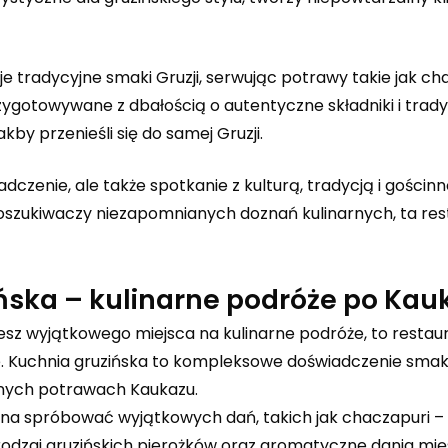
je tradycyjne smaki Gruzji, serwując potrawy takie jak ch
przygotowywane z dbałością o autentyczne składniki i trad
kby przenieśli się do samej Gruzji.
iadczenie, ale także spotkanie z kulturą, tradycją i gościn
oszukiwaczy niezapomnianych doznań kulinarnych, ta res
ńska – kulinarne podróże po Kau
ujesz wyjątkowego miejsca na kulinarne podróże, to restau
bie. Kuchnia gruzińska to kompleksowe doświadczenie sma
znych potrawach Kaukazu.
ożna spróbować wyjątkowych dań, takich jak chaczapuri –
odzaj gruzińskich pierożków oraz aromatyczne dania mię