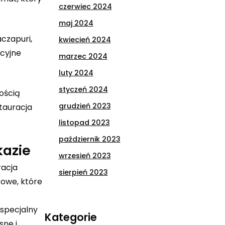
czerwiec 2024
maj 2024
aczapuri,
kwiecień 2024
ycyjne
marzec 2024
luty 2024
styczeń 2024
nością
grudzień 2023
tauracja
listopad 2023
październik 2023
kazie
wrzesień 2023
racja
sierpień 2023
kowe, które
 specjalny
Kategorie
sne i