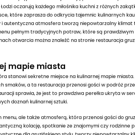
Łodzi oczarują każdego miłośnika kuchni z różnych zakąt
ejsce, które zaprasza do odkrycia tajemnic kulinarnych ka
 i autentyczna atmosfera tworzą niepowtarzalny klimat 
menu pełnym tradycyjnych potraw, które są prawdziwym
dzinach otwarcia można znaleźć na stronie
restauracja gruz
nej mapie miasta
óra stanowi sekretne miejsce na kulinarnej mapie miasta.
ch smaków, a ta restauracja przenosi gości w podróż prze
auracji sprawia, że jest to prawdziwa perełka ukryta w serc
ych doznań kulinarnej sztuki.
enu, ale także atmosferą, która przenosi gości do gruzi
ntyczną kolację, spotkanie ze znajomymi czy rodzinne pr
styczne dla gruzińskiego stylu, tworzy niepowtarzalny kl