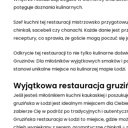
potęguje doznania kulinarnych.
Szef kuchni tej restauracji mistrzowsko przygotowu
chinkali, sacebeli czy chanachi. Każde danie jest 
receptury, co sprawia, że goście mogą poczuć się ja
Odkrycie tej restauracji to nie tylko kulinarne dośw
Gruzinów. Dla miłośników wyjątkowych smaków i p
stanowi unikalne miejsce na kulinarzej mapie Łodzi.
Wyjątkowa restauracja gruzi
Jeśli jesteś miłośnikiem kuchni kaukaskiej i poszuk
gruzińska w Łodzi jest idealnym miejscem dla Cie
zabierze Cię w podróż po tradycyjnych i autentyc
Gruzińska restauracja w Łodzi to miejsce, gdzie m
chleb wypiekany z serem, aromatyczne chinkali – r