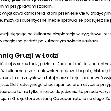
ymi przyprawami i ziołami.
 wyjątkowa atmosfera, która przeniesie Cię w tradycyjny 
je, muzyka i autentyczne meble sprawią, że poczujesz się 
Gruzji, sięgając po kulinarne eksploracje w wyjątkowej rest
ię w magiczną podróż po kulinarnym świecie Kaukazu.
nią Gruzji w Łodzi
ińskiej w sercu Łodzi, gdzie można spotkać się z autentyc
róż kulinarne przez malownicze pejzaże i bogatą historię 
iwa uczta dla zmysłów, a tutaj masz okazję spróbować w
ejscu. Od tradycyjnego chaczapuri po aromatyczne przyp
tauracja to nie tylko miejsce do jedzenia, to przede wszy
dycjami Gruzji, które zostaną Cię zapamiętane na długo. 