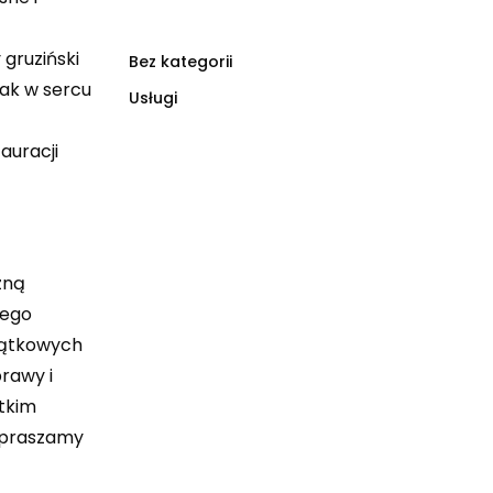
gruziński
Bez kategorii
jak w sercu
Usługi
auracji
zną
tego
yjątkowych
rawy i
stkim
Zapraszamy