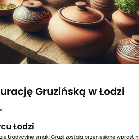
urację Gruzińską w Łodzi
ad
cu Łodzi
zie tradycyjne smaki Gruzji zostają przeniesione wprost n