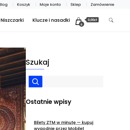
Blog
Koszyk
Moje konto
Sklep
Zamówienie
Niszczarki
Klucze i nasadki
0,00zł
0
Szukaj
Ostatnie wpisy
Bilety ZTM w minutę — kupuj
wygodnie przez Mobilet