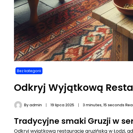
Bez kategorii
Odkryj Wyjątkową Resta
By
admin
19 lipca 2025
3 minutes, 15 seconds Re
Tradycyjne smaki Gruzji w ser
Odkryj wyjątkową restaurację gruzińską w Łodzi, gd