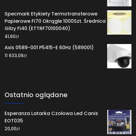
Specmark Etykiety Termotransferowe
Papierowe Fi70 Okrągłe 1000Szt. Średnica
Gilzy Fi40 (ETTRF70100040)
zł
41,60
Axis 0589-001 P5415-E 60Hz (589001)
zł
11 633,09
Ostatnio oglądane
Esperanza Latarka Czołowa Led Canis
EOT035
zł
20,00