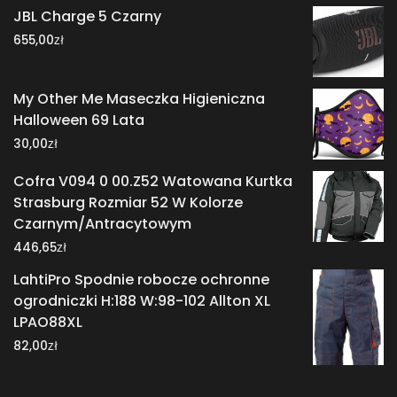
JBL Charge 5 Czarny
zł
655,00
My Other Me Maseczka Higieniczna
Halloween 69 Lata
zł
30,00
Cofra V094 0 00.Z52 Watowana Kurtka
Strasburg Rozmiar 52 W Kolorze
Czarnym/Antracytowym
zł
446,65
LahtiPro Spodnie robocze ochronne
ogrodniczki H:188 W:98-102 Allton XL
LPAO88XL
zł
82,00