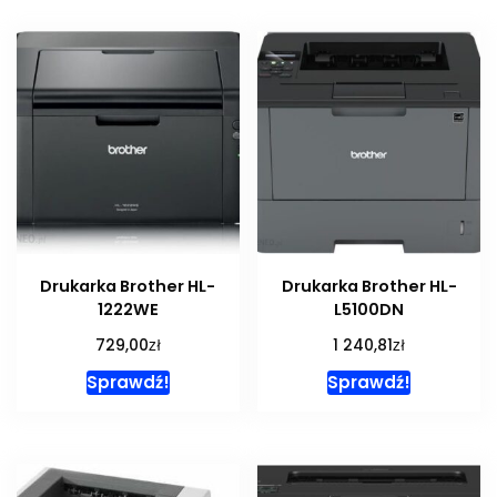
Drukarka Brother HL-
Drukarka Brother HL-
1222WE
L5100DN
zł
zł
729,00
1 240,81
Sprawdź!
Sprawdź!