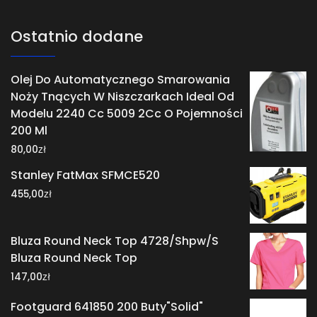
Ostatnio dodane
Olej Do Automatycznego Smarowania
Noży Tnących W Niszczarkach Ideal Od
Modelu 2240 Cc 5009 2Cc O Pojemności
200 Ml
zł
80,00
Stanley FatMax SFMCE520
zł
455,00
Bluza Round Neck Top 4728/Shpw/S
Bluza Round Neck Top
zł
147,00
Footguard 641850 200 Buty"Solid"