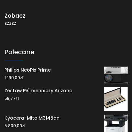
Zobacz
zzzzz
Polecane
Philips NeoPix Prime
zł
1 199,00
Zestaw Piśmienniczy Arizona
zł
59,77
Kyocera-Mita M3145dn
zł
5 800,00