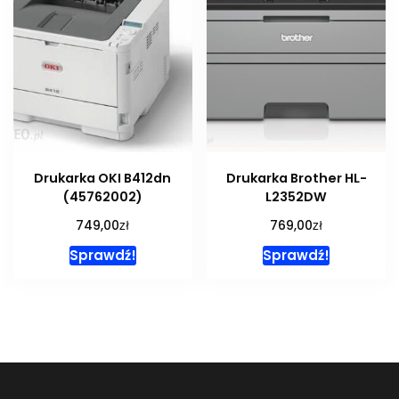
Drukarka OKI B412dn
Drukarka Brother HL-
(45762002)
L2352DW
zł
zł
749,00
769,00
Sprawdź!
Sprawdź!