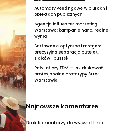
Automaty vendingowe w biurach i
obiektach publicznych
Agencja influencer marketing
Warszawa: kampanie nano, realne
wyniki
Sortowanie optyczne i rentgen:
precyzyjna separacja butelek,
słoików i puszek
PolyJet czy FDM — jak drukować
profesjonalne prototypy 3D w
Warszawie
Najnowsze komentarze
Brak komentarzy do wyświetlenia.