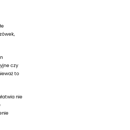
łe
azówek,
on
yjne czy
nieważ to
łatwia nie
e
enie