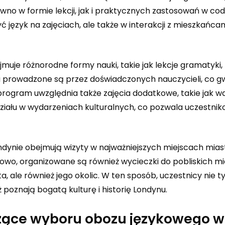
wno w formie lekcji, jak i praktycznych zastosowań w co
yć język na zajęciach, ale także w interakcji z mieszkańc
uje różnorodne formy nauki, takie jak lekcje gramatyki,
cia prowadzone są przez doświadczonych nauczycieli, co g
 program uwzględnia także zajęcia dodatkowe, takie jak w
działu w wydarzeniach kulturalnych, co pozwala uczestni
dynie obejmują wizyty w najważniejszych miejscach miast
kowo, organizowane są również wycieczki do pobliskich mi
, ale również jego okolic. W ten sposób, uczestnicy nie t
 poznają bogatą kulturę i historię Londynu.
zące wyboru obozu językowego w