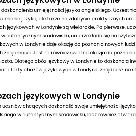
doskonalenia umiejętności języka angielskiego. Uczestni
ozumienie języka, ale także na zdobycie praktycznych umi
h językowych w Londynie są wielorakie. Po pierwsze, ucz
 w autentycznym środowisku, co przekłada się na szybsz
owych w Londynie daje okazję do poznania nowych ludzi
znajomości. Jest to również świetna okazja do poznania 
 miasta. Dlatego obóz językowy w Londynie to doskonała i
emat oferty obozów językowych w Londynie znajdziesz na s
bozach językowych w Londynie
a uczniów chcących doskonalić swoje umiejętności język
ielskiego w autentycznym środowisku, lecz również otwiera