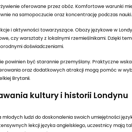
wyżywienie oferowane przez obóz. Komfortowe warunki m
wnie na samopoczucie oraz koncentrację podczas nauki.
kcje i aktywności towarzyszące. Obozy językowe w Londy
e, czy warsztaty z lokalnymi rzemieślnikami. Dzięki temu
żnorodnymi doświadczeniami.
e powinien być starannie przemyślany. Praktyczne wska
aterowania oraz dodatkowych atrakcji mogą pomóc w wy
kiej Brytanii.
wania kultury i historii Londynu
a młodych ludzi do doskonalenia swoich umiejętności jęz
nsywnych lekcji języka angielskiego, uczestnicy mają ta