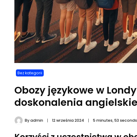
Bez kategorii
Obozy językowe w Londy
doskonalenia angielski
By
admin
12 września 2024
5 minutes, 53 second
Korzyści z uczestnictwa w o