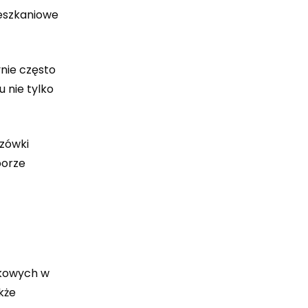
ieszkaniowe
nie często
 nie tylko
zówki
borze
ykowych w
kże