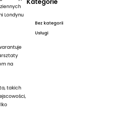
Kategorie
dziennych
ami Londynu
Bez kategorii
Usługi
warantuje
arsztaty
kom na
a, takich
ejscowości,
ylko