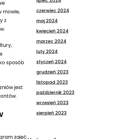
lipiec 2024
we
czerwiec 2024
w mowie,
y z
maj 2024
w.
kwiecień 2024
marzec 2024
tury,
luty 2024
e
styczeń 2024
lko sposób
grudzień 2023
listopad 2023
zniów jest
październik 2023
zontów.
wrzesień 2023
w
sierpień 2023
ogram zajęć