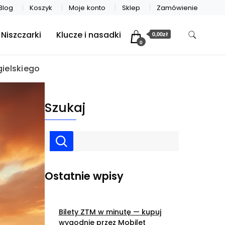
Blog
Koszyk
Moje konto
Sklep
Zamówienie
Niszczarki
Klucze i nasadki
0,00zł
0
ielskiego
Szukaj
Ostatnie wpisy
Bilety ZTM w minutę — kupuj
wygodnie przez Mobilet