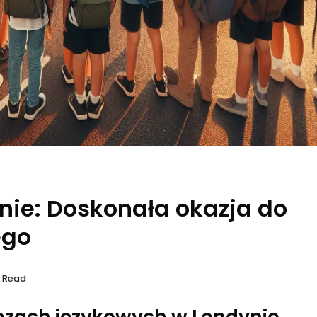
nie: Doskonała okazja do
ego
s Read
bozach językowych w Londynie