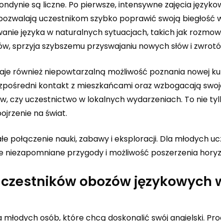
ndynie są liczne. Po pierwsze, intensywne zajęcia języko
pozwalają uczestnikom szybko poprawić swoją biegłość 
wanie języka w naturalnych sytuacjach, takich jak rozmow
w, sprzyja szybszemu przyswajaniu nowych słów i zwrotó
je również niepowtarzalną możliwość poznania nowej kul
bezpośredni kontakt z mieszkańcami oraz wzbogacają swoj
, czy uczestnictwo w lokalnych wydarzeniach. To nie ty
ojrzenie na świat.
 połączenie nauki, zabawy i eksploracji. Dla młodych uc
akże niezapomniane przygody i możliwość poszerzenia hory
a uczestników obozów językowych 
 młodych osób, które chcą doskonalić swój angielski. Pr