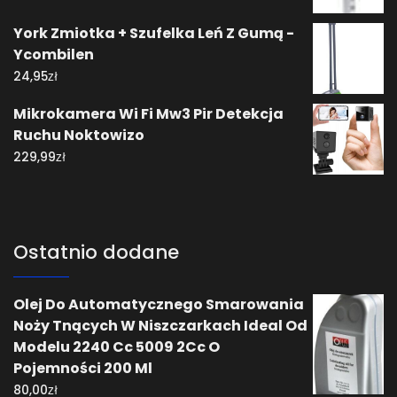
York Zmiotka + Szufelka Leń Z Gumą -
Ycombilen
zł
24,95
Mikrokamera Wi Fi Mw3 Pir Detekcja
Ruchu Noktowizo
zł
229,99
Ostatnio dodane
Olej Do Automatycznego Smarowania
Noży Tnących W Niszczarkach Ideal Od
Modelu 2240 Cc 5009 2Cc O
Pojemności 200 Ml
zł
80,00