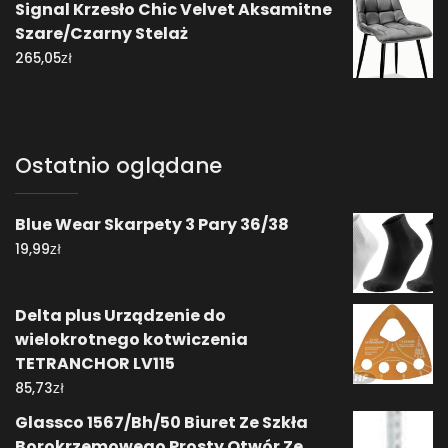
Signal Krzesło Chic Velvet Aksamitne
Szare/Czarny Stelaż
zł
265,05
Ostatnio oglądane
Blue Wear Skarpety 3 Pary 36/38
zł
19,99
Delta plus Urządzenie do
wielokrotnego kotwiczenia
TETRANCHOR LV115
zł
85,73
Glassco 1567/Bh/50 Biuret Ze Szkła
Borokrzemowego Prosty Otwór Ze