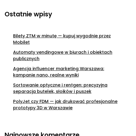
Ostatnie wpisy
Bilety ZTM w minutę — kupuj wygodnie przez
Mobilet
Automaty vendingowe w biurach i obiektach
publicznych
Agencja influencer marketing Warszawa:
kampanie nano, realne wyniki
Sortowanie optyczne i rentgen: precyzyjna
separacja butelek, słoików i puszek
PolyJet czy FDM — jak drukować profesjonalne
prototypy 3D w Warszawie
Najnowsze komentarze