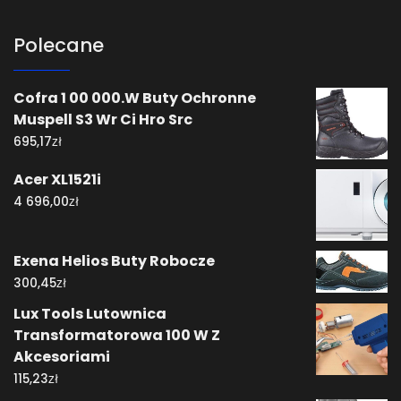
Polecane
Cofra 1 00 000.W Buty Ochronne
Muspell S3 Wr Ci Hro Src
zł
695,17
Acer XL1521i
zł
4 696,00
Exena Helios Buty Robocze
zł
300,45
Lux Tools Lutownica
Transformatorowa 100 W Z
Akcesoriami
zł
115,23