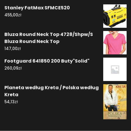
Stanley FatMax SFMCE520
zł
455,00
Bluza Round Neck Top 4728/Shpw/S
Bluza Round Neck Top
zł
147,00
Footguard 641850 200 Buty"Solid"
zł
260,09
Planeta według Kreta / Polska według
Kreta
zł
54,13