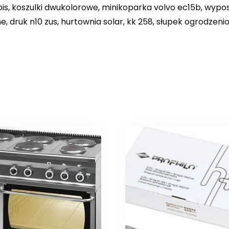
apis, koszulki dwukolorowe, minikoparka volvo ec15b, wypos
, druk n10 zus, hurtownia solar, kk 258, słupek ogrodzeni