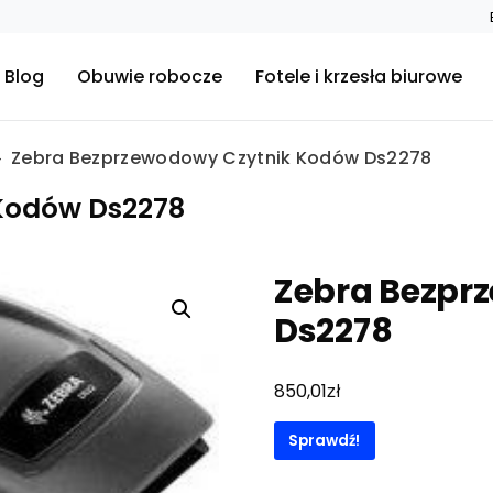
Blog
Obuwie robocze
Fotele i krzesła biurowe
Zebra Bezprzewodowy Czytnik Kodów Ds2278
Kodów Ds2278
Zebra Bezpr
Ds2278
zł
850,01
Sprawdź!