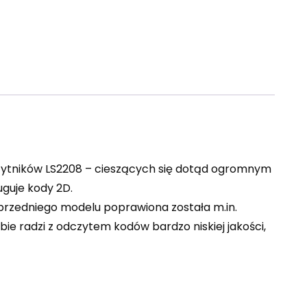
zytników LS2208 – cieszących się dotąd ogromnym
uguje kody 2D.
rzedniego modelu poprawiona została m.in.
e radzi z odczytem kodów bardzo niskiej jakości,