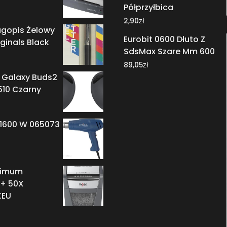
Półprzyłbica
zł
2,90
ugopis Żelowy
Eurobit 0600 Dłuto Z
iginals Black
SdsMax Szare Mm 600
zł
89,05
Galaxy Buds2
510 Czarny
1600 W 065073
timum
+ 50X
XEU