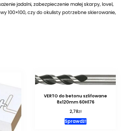
ażenie jadalni, zabezpieczenie małej skarpy, lovel,
owy 100×100, czy do okulisty potrzebne skierowanie,
VERTO do betonu szlifowane
8x120mm 60H176
zł
2,78
Sprawdź!