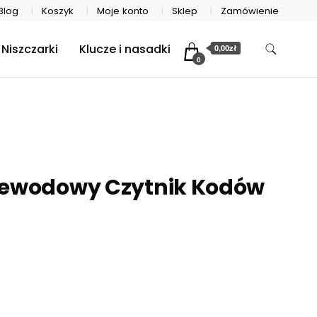
Blog
Koszyk
Moje konto
Sklep
Zamówienie
Niszczarki
Klucze i nasadki
0,00zł
0
zewodowy Czytnik Kodów