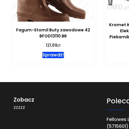
Kromet 
Fagum-Stomil Buty zawodowe 42
Ele
BFOD13110 BR
Piekarni
zł
121,69
Sprawdź!
Zobacz
Polec
zzzzz
Fellowes 
(5715601)