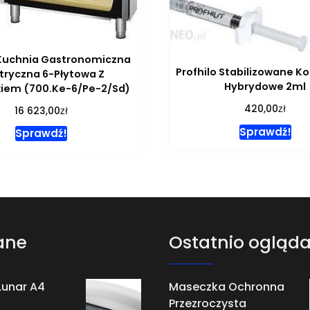
Kuchnia Gastronomiczna
Profhilo Stabilizowane K
ktryczna 6-Płytowa Z
Hybrydowe 2ml
kiem (700.Ke-6/Pe-2/Sd)
zł
420,00
zł
16 623,00
Sprawdź!
Sprawdź!
ane
Ostatnio ogląd
Lunar A4
Maseczka Ochronna
Przezroczysta