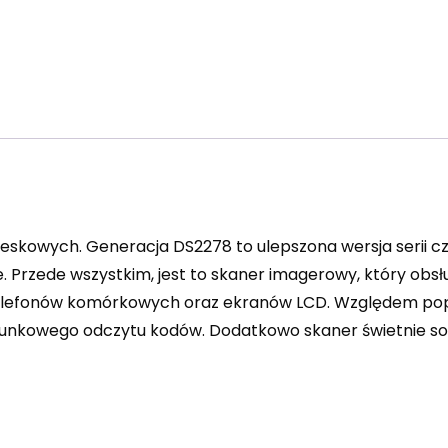
skowych. Generacja DS2278 to ulepszona wersja serii c
 Przede wszystkim, jest to skaner imagerowy, który obsł
 telefonów komórkowych oraz ekranów LCD. Względem pop
runkowego odczytu kodów. Dodatkowo skaner świetnie sobi