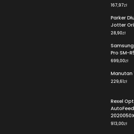
zł
167,97
Parker Dł
Jotter Or
zł
28,90
Samsung 
Pro SM-R
zł
699,00
Manutan 
zł
229,61
Rexel Op
AutoFeed
2020050
zł
913,00