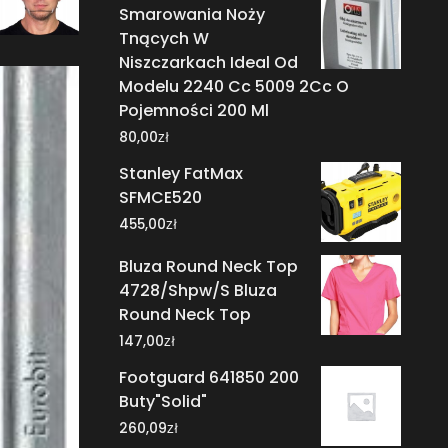
Smarowania Noży
Tnących W
Niszczarkach Ideal Od
Modelu 2240 Cc 5009 2Cc O
Pojemności 200 Ml
zł
80,00
Stanley FatMax
SFMCE520
zł
455,00
Bluza Round Neck Top
4728/Shpw/S Bluza
Round Neck Top
zł
147,00
Footguard 641850 200
Buty"Solid"
zł
260,09